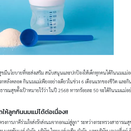
ขมีนโยบายที่จะส่งเสริม สนับสนุนและปกป้องให้เด็กทุกคนได้กินนมแม่
งแรกหลังคลอด กินนมแม่เพียงอย่างเดียวในช่วง 6 เดือนแรกของชีวิต และก
ธารณสุขตั้งเป้าหมายไว้ว่า ในปี 2568 ทารกร้อยละ 50 จะได้กินนมแม่อย่า
ห้ลูกกินนมแม่ได้ต่อเนื่อง!!
งการภาคีร่วมใจส่งรักส่งนมจากอกแม่สู่ลูก” ระหว่างกระทรวงสาธารณสุข
นครชัยแอร์ จำกัด บริษัท ไทยแอร์เอเชีย จำกัด และบริษัท เอเวอรี่เดย์ ด๊อ