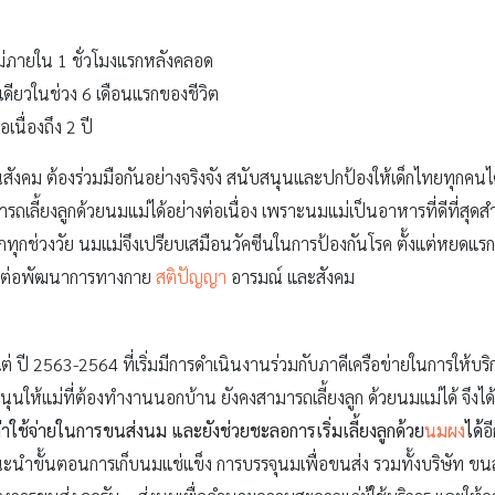
่ภายใน 1 ชั่วโมงแรกหลังคลอด
งเดียวในช่วง 6 เดือนแรกของชีวิต
เนื่องถึง 2 ปี
กคนในสังคม ต้องร่วมมือกันอย่างจริงจัง สนับสนุนและปกป้องให้เด็กไทยทุกค
เลี้ยงลูกด้วยนมแม่ได้อย่างต่อเนื่อง เพราะนมแม่เป็นอาหารที่ดีที่สุดส
ทุกช่วงวัย นมแม่จึงเปรียบเสมือนวัคซีนในการป้องกันโรค ตั้งแต่หยดแรก เ
ดีต่อพัฒนาการทางกาย
สติปัญญา
อารมณ์ และสังคม
้งแต่ ปี 2563-2564 ที่เริ่มมีการดำเนินงานร่วมกับภาคีเครือข่ายในการให้บร
ให้แม่ที่ต้องทำงานนอกบ้าน ยังคงสามารถเลี้ยงลูก ด้วยนมแม่ได้ จึงได้จ
ใช้จ่ายในการขนส่งนม และยังช่วยชะลอการเริ่มเลี้ยงลูกด้วย
นมผง
ได้
อ
ำขั้นตอนการเก็บนมแช่แข็ง การบรรจุนมเพื่อขนส่ง รวมทั้งบริษัท ขนส่ง