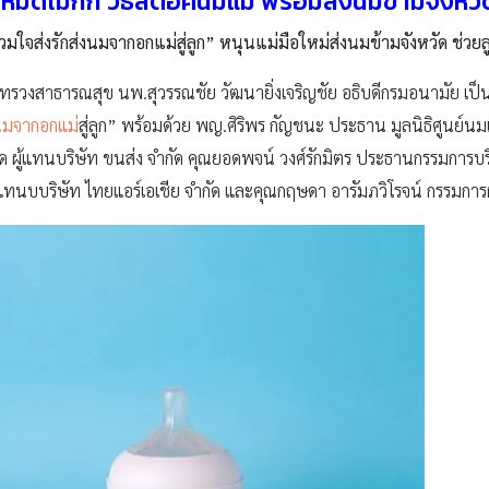
มดไม่กั๊ก วิธีสต๊อคนมแม่ พร้อมส่งนมข้ามจังหวั
วมใจส่งรักส่งนมจากอกแม่สู่ลูก” หนุนแม่มือใหม่ส่งนมข้ามจังหวัด ช่ว
 กระทรวงสาธารณสุข นพ.สุวรรณชัย วัฒนายิ่งเจริญชัย อธิบดีกรมอนามัย 
มจากอกแม่
สู่ลูก” พร้อมด้วย พญ.ศิริพร กัญชนะ ประธาน มูลนิธิศูนย
ผู้แทนบริษัท ขนส่ง จำกัด คุณยอดพจน์ วงศ์รักมิตร ประธานกรรมการบริษ
ทนบบริษัท ไทยแอร์เอเชีย จำกัด และคุณกฤษดา อารัมภวิโรจน์ กรรมการผู้จั