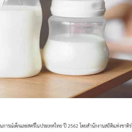
การณ์เด็กและสตรีในประเทศไทย ปี 2562 โดยสำนักงานสถิติแห่งชาติร่วม