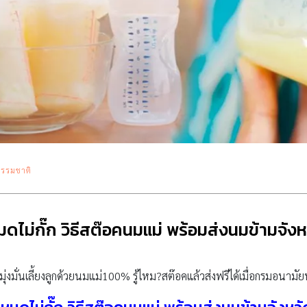
รรมชาติ
ไม่กั๊ก วิธีสต๊อคนมแม่ พร้อมส่งนมข้ามจังห
่มุ่งมั่นเลี้ยงลูกด้วยนมแม่100% รู้ไหม?สต๊อคแล้วส่งฟรีได้เมื่อกรมอนามั