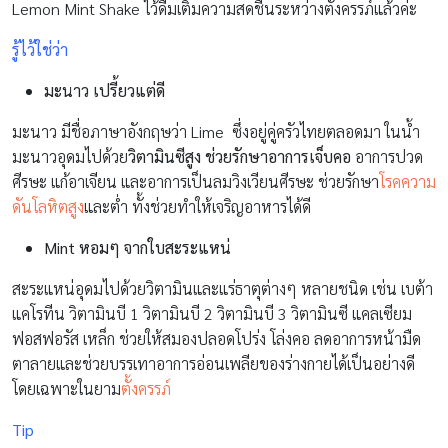
Lemon Mint Shake ไว้ดื่มเติมความสดชื่นระหว่างตั้งครรภ์แล้วค่ะ
รู้ไว้ใช่ว่า
มะนาว เปรี้ยวแต่ดี
มะนาว มีชื่อภาษาอังกฤษว่า Lime ซึ่งอยู่คู่ครัวไทยตลอดมา ในน้ำ
มะนาวอุดมไปด้วย
วิตามินซีสูง ช่วยรักษาอาการเจ็บคอ
อาการปวด
ศีรษะ แก้อาเจียน และอาการเป็นลมวิงเวียนศีรษะ ช่วยรักษา
โรคความ
ดันโลหิตสูง
และต่ำ ทั้งช่วยทำให้เจริญอาหารได้ดี
Mint หอมๆ จากใบสะระแหน่
สะระแหน่อุดมไปด้วยวิตามินและแร่ธาตุต่างๆ หลายชนิด เช่น เบต้า
แคโรทีน วิตามินบี 1 วิตามินบี 2 วิตามินบี 3 วิตามินซี แคลเซียม
ฟอสฟอรัส เหล็ก ช่วยให้สมองปลอดโปร่ง โล่งคอ ลดอาการหน้ามืด
ตาลายและช่วยบรรเทาอาการอ่อนเพลียของร่างกายได้เป็นอย่างดี
โดยเฉพาะในยาม
ตั้งครรภ์
Tip