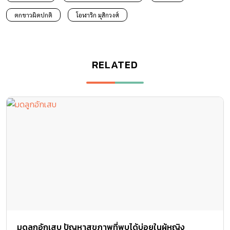
ตกขาวผิดปกติ
โอฬาริก มุสิกวงศ์
RELATED
มดลูกอักเสบ ปัญหาสุขภาพที่พบได้บ่อยในผู้หญิง