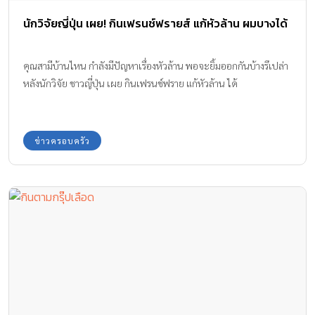
นักวิจัยญี่ปุ่น เผย! กินเฟรนช์ฟรายส์ แก้หัวล้าน ผมบางได้
คุณสามีบ้านไหน กำลังมีปัญหาเรื่องหัวล้าน พอจะยิ้มออกกันบ้างรึเปล่า
หลังนักวิจัย ชาวญี่ปุ่น เผย กินเฟรนช์ฟราย แก้หัวล้าน ได้
ข่าวครอบครัว