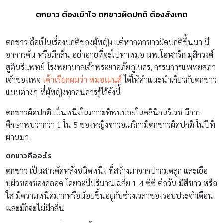
ตกขาว ต้องเข้าใจ ตกขาวผิดปกติ ต้องสังเกต
ตกขาว
ถือเป็นเรื่องปกติของผู้หญิง แต่หากตกขาวผิดปกติขึ้นมา มี
อาการคัน หรือมีกลิ่น อย่าอายที่จะไปหาหมอ
นพ.โอฬาริก มุสิกวงศ์
สูตินรีแพทย์ โรงพยาบาลเจ้าพระยาอภัยภูเบศร, กรรมการแพทยสภา
เจ้าของเพจ
เค้าเรียกผมว่า หมอเมนส์
ได้ให้คำแนะนำเกี่ยวกับตกขาว
แบบต่างๆ ที่ผู้หญิงทุกคนควรรู้ไว้ดังนี้
ตกขาวผิดปกติ
เป็นหนึ่งในภาวะที่พบบ่อยในคลินิกนรีเวช มีการ
ศึกษาพบว่ากว่า 1 ใน 5 ของหญิงชาวอเมริกามีตกขาวผิดปกติ ในปีที่
ผ่านมา
ตกขาวคืออะไร
ตกขาว
เป็นสารคัดหลั่งชนิดหนึ่ง ที่สร้างมาจากปากมดลูก และเยื่อ
บุผิวของช่องคลอด โดยจะมีปริมาณเฉลี่ย 1-4 ซีซี ต่อวัน
มีสีขาว หรือ
ใส
มีความหนืดมากหรือน้อยขึ้นอยู่กับช่วงเวลาของรอบประจำเดือน
และมักจะไม่มีกลิ่น