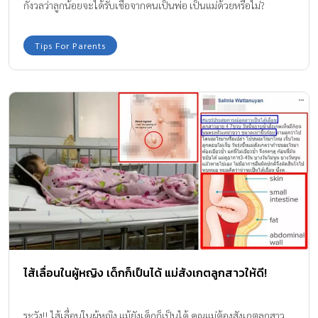
กังวลว่าลูกน้อยจะได้รับเชื้อจากคนเป็นพ่อ เป็นแม่ด้วยหรือไม่?
Amarin Baby & Kids ได้รวบรวมคำตอบมาไว้ให้แล้วค่ะ
Tips For Parents
ไส้เลื่อนในผู้หญิง เด็กก็เป็นได้ แม่สังเกตลูกสาวให้ดี!
ระวัง!! ไส้เลื่อนในผู้หญิง แม้ยังเด็กก็เป็นได้ คุณแม่ต้องสังเกตลูกสาว