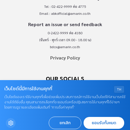
Tel : 02-422-9999 ต่อ 4775
Email :
abkofficial@amarin.co.th
Report an issue or send feedback
0-2422-9999 ต่อ 4180
(จันทร์ - ศุกร์ เวลา 09.00 - 18.00 น)
bdcx@amarin.co.th
Privacy Policy
OUR SOCIALS
เว็บไซต์นี้มีการใช้งานคุกกี้
TH
เว็บไซต์ของเราใช้งานคุกกี้เพื่อช่วยเพิ่มประสบการณ์การใช้งานเว็บไซต์ให้สามารถใช้
งานได้ดียิ่งขึ้น คุณสามารถเลือกที่จะยอมรับหรือปฏิเสธการใช้งานคุกกี้ได้ง่ายๆ
โดยการดูรายละเอียดเพิ่มเติมที่ “การตั้งค่าคุกกี้”
© COPYRIGHT 2026
ยกเลิก
ยอมรับทั้งหมด
AME IMAGINATIVE COMPANY LIMITED.