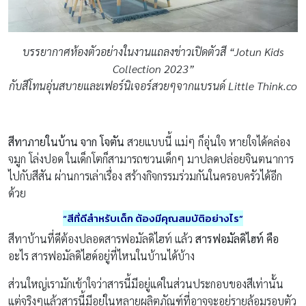
บรรยากาศห้องตัวอย่างในงานแถลงข่าวเปิดตัวสี “Jotun Kids
Collection 2023”
กับสีโทนอุ่นสบายและเฟอร์นิเจอร์สวยๆจากแบรนด์ Little Think.co
สีทาภายในบ้าน จาก โจตัน
สวยแบบนี้ แม่ๆ ก็อุ่นใจ หายใจได้คล่อง
จมูก โล่งปอด ในเด็กโตก็สามารถชวนเด็กๆ มาปลดปล่อยจินตนาการ
ไปกับสีสัน ผ่านการเล่าเรื่อง สร้างกิจกรรมร่วมกันในครอบครัวได้อีก
ด้วย
“สีที่ดีสำหรับเด็ก ต้องมีคุณสมบัติอย่างไร”
สีทาบ้านที่ดีต้องปลอดสารฟอมัลดิไฮท์ แล้ว
สารฟอมัลดิไฮท์ คือ
อะไร สารฟอมัลดิไฮด์อยู่ที่ไหนในบ้านได้บ้าง
ส่วนใหญ่เรามักเข้าใจว่าสารนี้มีอยู่แค่ในส่วนประกอบของสีเท่านั้น
แต่จริงๆแล้วสารนี้มีอยู่ในหลายผลิตภัณฑ์ที่อาจจะอยู่รายล้อมรอบตัว