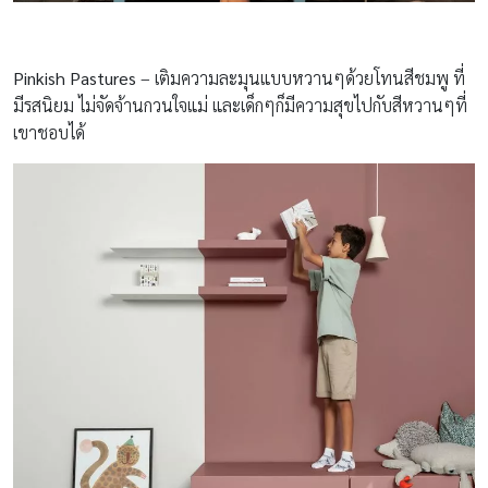
Pinkish Pastures
– เติมความละมุนแบบหวานๆด้วยโทนสีชมพู ที่
มีรสนิยม ไม่จัดจ้านกวนใจแม่ และเด็กๆก็มีความสุขไปกับสีหวานๆที่
เขาชอบได้