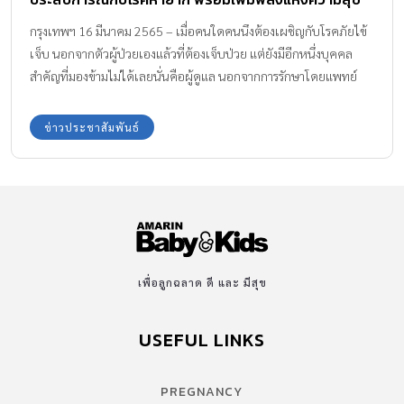
ผ่านกิจกรรมศิลปะบำบัด
กรุงเทพฯ 16 มีนาคม 2565 – เมื่อคนใดคนนึงต้องเผชิญกับโรคภัยไข้
เจ็บ นอกจากตัวผู้ป่วยเองแล้วที่ต้องเจ็บป่วย แต่ยังมีอีกหนึ่งบุคคล
สำคัญที่มองข้ามไม่ได้เลยนั่นคือผู้ดูแล นอกจากการรักษาโดยแพทย์
แล้ว การดูแลจากผู้ดูแลเป็นหนึ่งในตัวแปรสำคัญที่มีต่อคุณภาพชีวิต
ของผู้ป่วย ดังนั้นเสียงของผู้ป่วยและผู้ดูแลจึงเป็นเสียงที่ทรงพลังใน
ข่าวประชาสัมพันธ์
การสะท้อนถึงความต้องการและความช่วยเหลือในการดูแลรักษาโรค
ต่าง ๆ ซึ่งรวมถึงโรคหายากอีกด้วย โรคหายาก หรือ Rare Disease เป็น
โรคที่มีอุบัติการณ์ต่ำ จำนวนผู้ป่วยน้อย เป็นโรคเรื้อรังที่ต้องใช้เวลาใน
การรักษาอย่างยาวนาน อีกทั้งการรับรู้ในสังคมน้อย ไม่ได้เป็นที่รู้จักอย่าง
กว้างขวาง จึงยากที่จะหาคนที่เข้าใจในปัญหาและความท้าทายของผู้
ป่วยและผู้ดูแล ทาเคดา ประเทศไทย ในฐานะบริษัทชีวเภสัชภัณฑ์
ระดับโลก มุ่งหวังที่จะเป็นส่วนสำคัญในการสนับสนุนชุมชนโรคหายาก
เพื่อลูกฉลาด ดี และ มีสุข
เพื่อสร้างความเข้าใจและความตระหนักรู้ผ่านความร่วมมือกับทุกภาค
ส่วนที่เกี่ยวข้องทั้งในเชิงวิชาการและภาคประชาชน จึงเป็นที่มาของงาน
USEFUL LINKS
‘Share Your Colors, Show Your Care’ เพื่อเปิดเวทีฟังเสียงสะท้อน
จากผู้ป่วยโรคหายากและผู้ดูแล ให้ได้มาแลกเปลี่ยนและพูดคุยถึง
PREGNANCY
ปัญหาและความท้าทาย และร่วมทำกิจกรรมศิลปะบำบัดสร้างพลังบวก