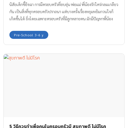
นิสัยเด็กขี้อิจฉา การมีครอบครัวที่อบอุ่น พ่อแม่ พี่น้องรักใคร่กลมเกลียว
กัน เป็นสิ่งที่ทุกครอบครัวปราถนา แต่บางครั้งเรื่องหยุมหยิมกวนใจก็
เกิดขึ้นได้ ยิ่งโดยเฉพาะครอบครัวที่มีลูกหลายคน มักมีปัญหาพี่น้อง
อิจฉากัน ไม่พี่อิจฉาน้อง ก็น้องอิจฉาพี่ ซึ่งหากปล่อยปัญหานี้ไว้อาจ
ติดตัวลูกไปจนโตได้ ทีมงาน Amarin Baby & Kids มีวิธีแก้พฤติกรรม
Pre-School 3-6 y
นิสัยเด็กขี้อิจฉา มาให้ทราบค่ะ
5 วิธีควรทำเพื่อคนในครอบครัวมี สุขภาพดี ไม่มีโรค