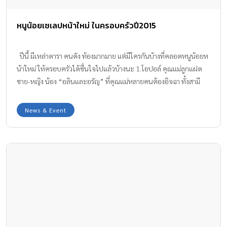
หนูน้อยเซเลปหน้าใหม่ ในครอบครัวปี2015
ปีนี้ มีเหล่าดารา คนดัง ท้องมากมาย แต่มีใครกันบ้างที่คลอดหนูน้อยห
น้าใหม่ ให้ครอบครัวได้ชื่นใจไปแล้วบ้างนะ 1.โอปอล์ คุณแม่ลูกแฝด
ชาย-หญิง น้อง “อลินและอรัญ” ที่คุณแม่หลายคนต้องอิจฉา ทั้งสามี
ดูแลเป็นอย่างดี และท้องครั้งเดียว คุ้มเลยคุณแม่ CR : IG
opalpanisara 2.นิหน่า คุณแม่ลูก 2 ที่เพิ่งคลอลูกสาวดน้อง “ริต้า” ไป
News & Event
ไม่นานมานี้ ตอนนี้พี่แพทริก มีเพื่อนเล่นแล้ว CR : IG ninanaka 3.นุ้ย
สุจิรา กลายเป็นคุณแม่ยังสวย ยินดีกับลูกสาวคนแรก น้อง“รดา” ผิว
พรรณดีและมีแววสวยเหมือนคุณแม่ด้วยค่ะ CR : IG nuisujiraa
4.พลอย จินดาโชติ คุณแม่ลูก 2 เพิ่งคลอลดน้อง “ธร” ลูกชาย คนที่ 2
ไปหมาดๆ ตอนนี้พี่สาว เวลา […]