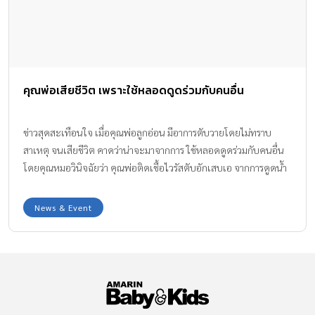
คุณพ่อเสียชีวิต เพราะใช้หลอดดูดร่วมกับคนอื่น
ข่าวสุดสะเทือนใจ เมื่อคุณพ่อลูกอ่อน มีอาการตับวายโดยไม่ทราบ
สาเหตุ จนเสียชีวิต คาดว่าน่าจะมาจากการ ใช้หลอดดูดร่วมกับคนอื่น
โดยคุณหมอวินิจฉัยว่า คุณพ่อติดเชื้อไวรัสตับอักเสบเอ จากการดูดน้ำ
ร่วมกับคนอื่น ซึ่งคุณพ่อ มีอาการโคม่า คุณหมดต้องให้เลือด 6 ถุงต่อวัน
News & Event