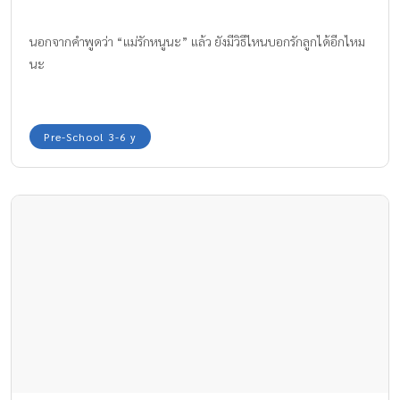
นอกจากคำพูดว่า “แม่รักหนูนะ” แล้ว ยังมีวิธีไหนบอกรักลูกได้อีกไหม
นะ
Pre-School 3-6 y