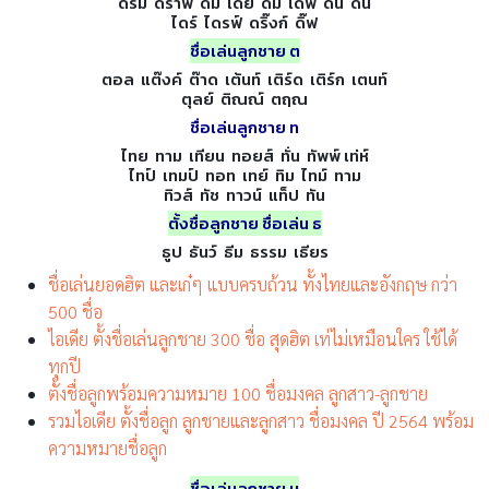
ดรีม ดราฟ ดั๊ม เดย์ ดิม เดฟ ดีน ดิน
ไดร์ ไดรฟ์ ดริ๊งก์ ดิ๊ฟ
ชื่อเล่นลูกชาย ต
ตอล แต๊งค์ ต๊าด เต้นท์ เติร์ด เติร์ก เตนท์
ตุลย์ ติณณ์ ตฤณ
ชื่อเล่นลูกชาย ท
ไทย ทาม เทียน ทอยส์ ทั่น ทัพพ์ เท่ห์
ไทป์ เทมป์ ทอท เทย์ ทิม ไทม์ ทาม
ทิวส์ ทัช ทาวน์ แท็ป ทัน
ตั้งชื่อลูกชาย ชื่อเล่น ธ
ธูป ธันว์ ธีม ธรรม เธียร
ชื่อเล่นยอดฮิต และเก๋ๆ แบบครบถ้วน ทั้งไทยและอังกฤษ กว่า
500 ชื่อ
ไอเดีย ตั้งชื่อเล่นลูกชาย 300 ชื่อ สุดฮิต เท่ไม่เหมือนใคร ใช้ได้
ทุกปี
ตั้งชื่อลูกพร้อมความหมาย 100 ชื่อมงคล ลูกสาว-ลูกชาย
รวมไอเดีย ตั้งชื่อลูก ลูกชายและลูกสาว ชื่อมงคล ปี 2564 พร้อม
ความหมายชื่อลูก
ชื่อเล่นลูกชาย น