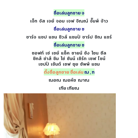
ชื่อเล่นลูกชาย จ
เจ็ท จัส เจย์ จอม เจฟ จิณณ์ จั๊มพ์ จ้าว
ชื่อเล่นลูกชาย ช
ชาร์จ แชป แชน ชิวล์ แชมป์ ชาร์ป ชิณ แชร์
ชื่อเล่นลูกชาย ซ
ซอฟท์ เซ่ เซย์ แซ็ค ซายน์ ซ้ง โซน ซีล
ซิกส์ ซ่าส์ ซิม โซ่ ซันน์ เซิร์ท เซฟ ไซน์
เซปป์ เซ้นต์ เซฟ ซุย ซัพพ์ แซม
ตั้งชื่อลูกชาย ชื่อเล่น
ฌ , ฑ
ฌอณ ฌอห์ช ฌาณ
เฑีย เฑียณ