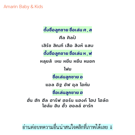
Amarin Baby & Kids
ตั้งชื่อลูกชาย ชื่อเล่น
ศ , ส
ศีล ศิลป์
เสิร์ช สิณฑ์ เสือ สิงห์ แสบ
ตั้งชื่อลูกชาย ชื่อเล่น
ห , ฬ
หลุยส์ เหม หยิ่น หยิ่น หมอก
โฬม
ชื่อเล่นลูกชาย อ
แอล อิฐ อัฟ อุล โอห์ม
ชื่อเล่นลูกชาย ฮ
ฮั่น ฮัท ฮีล ฮาร์ฟ ฮอร์น แฮงค์ โฮป โฮล์ต
โฮล์ม ฮิม ฮั้ว ฮอลล์ ฮาร์ท
อ่านต่อบทความอื่นน่าสนใจคลิกที่ภาพได้เลย
⇓