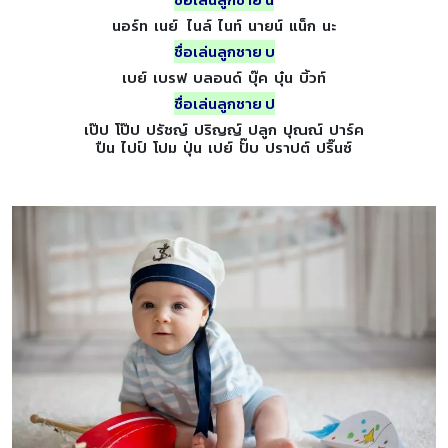
นอร์ท เนย์ ไนล์ ไนท์ นายน์ แน็ก นะ
ชื่อเล่นลูกชาย บ
เบย์ เบรฟ บลอนด์ บุ๊ค บุ๋น บิ้วท์
ชื่อเล่นลูกชาย ป
เป๊ป โป๊ป ปรัชญ์ ปริญญ์ ปลูก ปุณณ์ ปาร์ค
ปืน ไปป์ โปม ปุ่น เปย์ ปั๊บ ปราปต์ ปริ๊นซ์