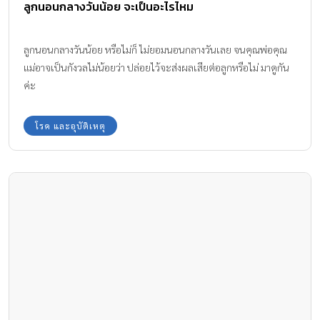
ลูกนอนกลางวันน้อย จะเป็นอะไรไหม
ลูกนอนกลางวันน้อย หรือไม่ก็ ไม่ยอมนอนกลางวันเลย จนคุณพ่อคุณ
แม่อาจเป็นกังวลไม่น้อยว่า ปล่อยไว้จะส่งผลเสียต่อลูกหรือไม่ มาดูกัน
ค่ะ
โรค และอุบัติเหตุ