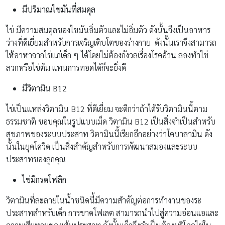
มีปริมาณไขมันที่สมดุล
ไข่ มีความสมดุลของไขมันอิ่มตัวและไม่อิ่มตัว ดังนั้นจึงเป็นอาหาร
ว่างที่ดีเยี่ยมสำหรับการเจริญเติบโตของร่างกาย ดังนั้นเราจึงสามารถ
ให้อาหาจากไข่แก่เด็ก ๆ ได้โดยไม่ต้องกังวลเรื่องโรคอ้วน ลองทำไข่
ลวกหรือไข่ต้ม แทนการทอดได้ก็จะยิ่งดี
มีวิตามิน B12
ไข่เป็นแหล่งวิตามิน B12 ที่ดีเยี่ยม จะดีกว่าถ้าได้รับวิตามินนี้ตาม
ธรรมชาติ ขอบคุณในรูปแบบเม็ด วิตามิน B12 เป็นสิ่งจำเป็นสำหรับ
สุขภาพของระบบประสาท วิตามินนี้เรียกอีกอย่างว่าโคบาลามิน ดัง
นั้นในยุคโควิด เป็นสิ่งสำคัญสำหรับการพัฒนาสมองและระบบ
ประสาทของลูกคุณ
ไข่มีกรดโฟลิก
วิตามินที่ละลายในน้ำชนิดนี้มีความสำคัญต่อการทำงานของระ
ประสาทสำหรับเด็ก การขาดโฟเลต สามารถนำไปสู่ความอ่อนแอและ