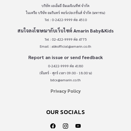
บริษัท เอเอ็มอี อิมเมจิเนทีฟ จำกัด
ในเครือ บริษัท อมรินทร์ คอร์เปอเรชั่นส์ จำกัด (มหาชน)
Tel : 0-2422-9999 ต่อ 4510
สนใจลงโฆษณากับเว็บไซต์ Amarin Baby&Kids
Tel : 02-422-9999 ต่อ 4775
Email :
abkofficial@amarin.co.th
Report an issue or send feedback
0-2422-9999 ต่อ 4180
(จันทร์ - ศุกร์ เวลา 09.00 - 18.00 น)
bdcx@amarin.co.th
Privacy Policy
OUR SOCIALS