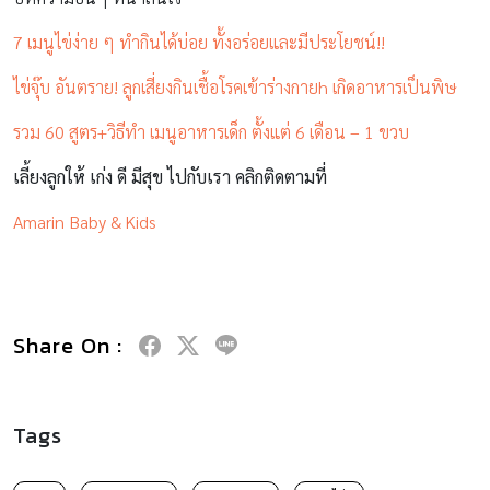
7 เมนูไข่ง่าย ๆ ทำกินได้บ่อย ทั้งอร่อยและมีประโยชน์!!
ไข่จุ๊บ อันตราย! ลูกเสี่ยงกินเชื้อโรคเข้าร่างกายh เกิดอาหารเป็นพิษ
รวม 60 สูตร+วิธีทำ เมนูอาหารเด็ก ตั้งแต่ 6 เดือน – 1 ขวบ
เลี้ยงลูกให้ เก่ง ดี มีสุข ไปกับเรา คลิกติดตามที่
Amarin Baby & Kids
Share On :
Tags