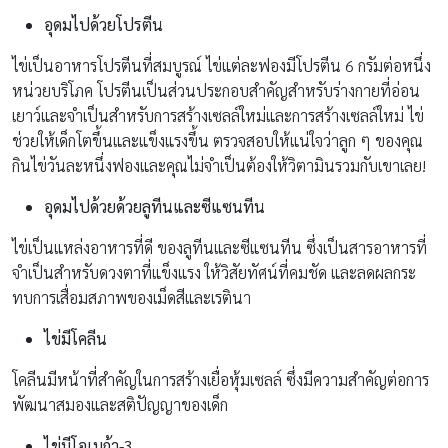
อุดมไปด้วยโปรตีน
ไข่เป็นอาหารโปรตีนที่สมบูรณ์ ไข่แต่ละฟองมีโปรตีน 6 กรัมต่อหนึ่ง
หน่วยบริโภค โปรตีนเป็นส่วนประกอบสำคัญสำหรับร่างกายที่อ่อน
เยาว์และจำเป็นสำหรับการสร้างเซลล์ใหม่และการสร้างเซลล์ใหม่ ไข่
ช่วยให้เด็กโตขึ้นและแข็งแรงขึ้น ตรวจสอบให้แน่ใจว่าลูก ๆ ของคุณ
กินไข่วันละหนึ่งฟองและคุณไม่จำเป็นต้องให้วิตามินรวมกับเขาเลย!
อุดมไปด้วยด้วยลูทีนและซีแซนทีน
ไข่เป็นแหล่งอาหารที่ดี ของลูทีนและซีแซนทีน ซึ่งเป็นสารอาหารที่
จำเป็นสำหรับดวงตาที่แข็งแรง ให้วิสัยทัศน์ที่คมชัด และลดผลกระ
ทบการเสื่อมสภาพของเม็ดสีและเรตินา
ไข่มีโคลีน
โคลีนมีหน้าที่สำคัญในการสร้างเยื่อหุ้มเซลล์ ซึ่งมีความสำคัญต่อการ
พัฒนาสมองและสติปัญญาของเด็ก
ไข่มีโอเมก้า-3