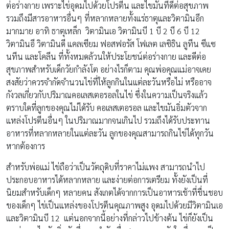
ต่อร่างกาย เพราะไข่อุดมไปด้วยโปรตีน และไขมันที่ดีต่อสุขภาพ
รวมถึงมีสารอาหารอื่นๆ ที่หลากหลายทั้งแร่ธาตุและวิตามินอีก
มากมาย อาทิ ธาตุเหล็ก วิตามินเอ วิตามินบี 1 บี 2 บี 6 บี 12
วิตามินอี วิตามินดี แคลเซียม ฟอสฟอรัส โฟเลต เลซิธิน ลูทีน ซีแซ
นทีน และโคลีน ที่ทั้งหมดล้วนให้ประโยชน์ต่อร่างกาย และดีต่อ
สุขภาพสำหรับเด็กวัยกำลังโต อย่างไรก็ตาม คุณพ่อคุณแม่อาจเคย
สงสัยว่าควรจำกัดจำนวนไข่ที่ให้ลูกกินในแต่ละวันหรือไม่ หรืออาจ
กังวลเกี่ยวกับปริมาณคอเลสเตอรอลในไข่ ซึ่งในความเป็นจริงแล้ว
ตราบใดที่ลูกของคุณไม่ได้รับ คอเลสเตอรอล และไขมันอิ่มตัวจาก
แหล่งโปรตีนอื่นๆ ในปริมาณมากจนเกินไป รวมถึงได้รับประทาน
อาหารที่หลากหลายในแต่ละวัน ลูกของคุณสามารถกินไข่ได้ทุกวัน
หากต้องการ
สำหรับพ่อแม่ ไข่ถือว่าเป็นวัตถุดิบที่ราคาไม่แพง สามารถนำไป
ประกอบอาหารได้หลากหลาย และง่ายต่อการเตรียม ทั้งยังเป็นที่
นิยมสำหรับเด็กๆ หลายคน สังเกตได้จากการเป็นอาหารเช้าที่ชื่นชอบ
ของเด็กๆ ไข่เป็นแหล่งของโปรตีนคุณภาพสูง อุดมไปด้วยมีวิตามินเอ
และวิตามินบี 12 แต่นอกจากนี้อย่างที่กล่าวไปข้างต้น ไข่ก็ยังเป็น