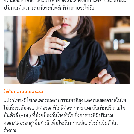
ความเสียหายของเส้นประสาท ดังนั้นเด็กจึงจำเป็นต้องบริโภคไข่ใน
ปริมาณที่เหมาะสมกับกรดโฟลิกที่ร่างกายจะได้รับ
ไข่กับคอเลสเตอรอล
แม้ว่าไข่จะมีโคเลสเตอรอลตามธรรมชาติสูง แต่คอเลสเตอรอลในไข่
ไม่เพิ่มระดับคอเลสเตอรอลที่ไม่ดีต่อร่างกาย แต่กลับเพิ่มปริมาณไข
มันตัวดี (HDL) ที่ช่วยป้องกันโรคหัวใจ ซึ่งอาหารที่มีปริมาณ
คอเลสเตอรอลสูงอื่นๆ มักเพิ่มไขมันทรานส์และไขมันอิ่มตัวใน
ร่างกาย