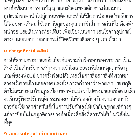
เผชิญ ผลการศึกษาพบว่าการใช้เวลาอยู่หน้าจอมากเกินไปส่งผลกระ
ทบต่อพัฒนาการทางปัญญาและสังคมของเด็ก การเล่นเกมบน
อุปกรณ์พกพานำไปสู่การเสพติด และทำให้มีเวลาน้อยลงสำหรับการ
โต้ตอบทางสังคม ใช้เวลากับลูกของคุณมากขึ้นในการเล่นที่ไม่ต้องพึ่ง
หน้าจอ และเดินทางท่องเที่ยว เพื่อเบี่ยงเบนความสนใจจากอุปกรณ์
ต่างๆ และมอบประสบการณ์ชีวิตจริงของสิ่งต่าง ๆ รอบตัวเขา
8. ทำกฏกติกาให้เคลียร์
การให้ความกระจ่างแก่เด็กเกี่ยวกับความรับผิดชอบของพวกเขา เป็น
สิ่งจำเป็นสำหรับการสร้างความเข้าใจและยอมรับในเหตุผลหรือกฎ
เกณฑ์ของพ่อแม่ บางครั้งพ่อแม่ล้มเหลวในการสื่อสารสิ่งที่พวกเขา
คาดหวังจากเด็ก และอาจจบลงด้วยการกล่าวหาว่าพวกเขาประพฤติ
ตัวไม่เหมาะสม ถ้ากฎระเบียบของพ่อแม่ตรงไปตรงมาและชัดเจน เด็ก
จะเรียนรู้ที่จะปรับพฤติกรรมของเขาให้สอดคล้องกับความคาดหวัง
อาจต้องใช้เวลาสำหรับเด็กในการปรับตัวเองให้เข้ากับกฎเกณฑ์ต่างๆ
แต่การยึดมั่นในกฏกติกาอย่างต่อเนื่องคือสิ่งที่ควรทำให้เป็นนิสัยใน
ที่สุด
9. ส่งเสริมให้ลูกได้ทำด้วยตัวเอง