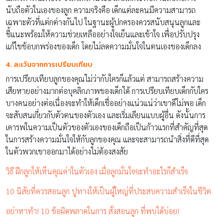
นับถือตัวในเองของลูก ความจริงคือ เด็กแต่ละคนมีความสามารถ
เฉพาะตัวที่แต่กต่างกันไป ในฐานะผู้ปกครองควรสนับสนุนลูกและ
ชี้แนะพร้อมให้ความช่วยเหลืออย่างใจเย็นและเข้าใจ เพื่อปรับปรุง
แก้ไขข้อบกพร่องของเด็ก โดยไม่ลดความมั่นใจในตนเองของเด็กลง
4. ละเว้นจากการเปรียบเทียบ
การเปรียบเทียบลูกของคุณไม่ว่ากับใครก็แล้วแต่ สามารถสร้างความ
เสียหายอย่างมากต่อบุคลิกภาพของเด็กได้ การเปรียบเทียบเด็กกับใคร
บางคนอย่างต่อเนื่องจะทำให้เด็กเชื่ออย่างแน่วแน่ว่าเขาดีไม่พอ เด็ก
จะสับสนเกี่ยวกับตัวตนของตัวเอง และเริ่มเลียนแบบผู้อื่น ดังนั้นการ
เคารพในความเป็นตัวของตัวเองของเด็กถือเป็นก้าวแรกที่สำคัญที่สุด
ในการสร้างความมั่นใจให้กับลูกของคุณ และจะสามารถนำสิ่งที่ดีที่สุด
ในตัวพวกเขาออกมาได้อย่างไม่ต้องสงสัย
วิธี ฝึกลูกให้เห็นคุณค่าในตัวเอง เมื่อลูกมั่นใจจะทำอะไรก็สำเร็จ
10 นิสัยที่ควรสอนลูก ปูทางให้เป็นผู้ใหญ่ที่ประสบความสำเร็จในชีวิต
อย่าหาทำ! 10 ข้อผิดพลาดในการ สั่งสอนลูก ที่พบได้บ่อย!