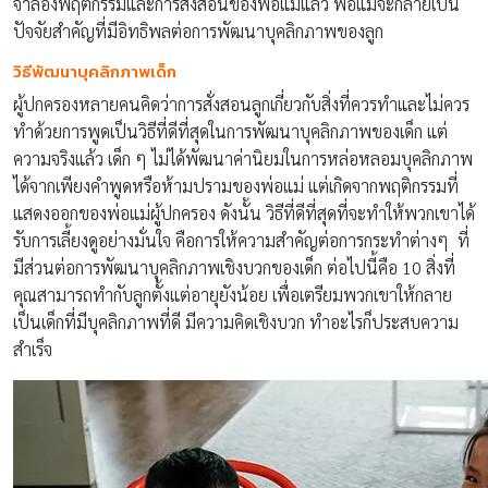
จำลองพฤติกรรมและการสั่งสอนของพ่อแม่แล้ว พ่อแม่จะกลายเป็น
ปัจจัยสำคัญที่มีอิทธิพลต่อการพัฒนาบุคลิกภาพของลูก
วิธีพัฒนาบุคลิกภาพเด็ก
ผู้ปกครองหลายคนคิดว่าการสั่งสอนลูกเกี่ยวกับสิ่งที่ควรทำและไม่ควร
ทำด้วยการพูดเป็นวิธีที่ดีที่สุดในการพัฒนาบุคลิกภาพของเด็ก แต่
ความจริงแล้ว เด็ก ๆ ไม่ได้พัฒนาค่านิยมในการหล่อหลอมบุคลิกภาพ
ได้จากเพียงคำพูดหรือห้ามปรามของพ่อแม่ แต่เกิดจากพฤติกรรมที่
แสดงออกของพ่อแม่ผู้ปกครอง ดังนั้น วิธีที่ดีที่สุดที่จะทำให้พวกเขาได้
รับการเลี้ยงดูอย่างมั่นใจ คือการให้ความสำคัญต่อการกระทำต่างๆ ที่
มีส่วนต่อการพัฒนาบุคลิกภาพเชิงบวกของเด็ก ต่อไปนี้คือ 10 สิ่งที่
คุณสามารถทำกับลูกตั้งแต่อายุยังน้อย เพื่อเตรียมพวกเขาให้กลาย
เป็นเด็กที่มีบุคลิกภาพที่ดี มีความคิดเชิงบวก ทำอะไรก็ประสบความ
สำเร็จ