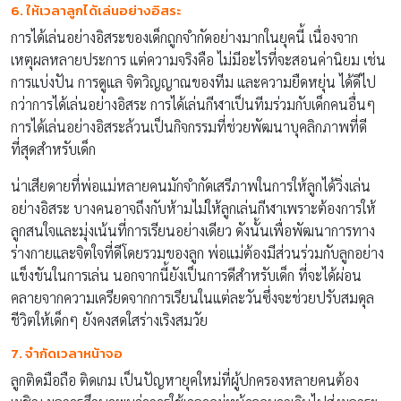
6. ให้เวลาลูกได้เล่นอย่างอิสระ
การได้เล่นอย่างอิสระของเด็กถูกจำกัดอย่างมากในยุคนี้ เนื่องจาก
เหตุผลหลายประการ แต่ความจริงคือ ไม่มีอะไรที่จะสอนค่านิยม เช่น
การแบ่งปัน การดูแล จิตวิญญาณของทีม และความยืดหยุ่น ได้ดีไป
กว่าการได้เล่นอย่างอิสระ การได้เล่นกีฬาเป็นทีมร่วมกับเด็กคนอื่นๆ
การได้เล่นอย่างอิสระล้วนเป็นกิจกรรมที่ช่วยพัฒนาบุคลิกภาพที่ดี
ที่สุดสำหรับเด็ก
น่าเสียดายที่พ่อ​แม่​หลาย​คนมัก​​จำกัดเสรีภาพในการให้ลูก​ได้​วิ่งเล่น
อย่างอิสระ​ บางคนอาจถึง​กับ​ห้าม​ไม่​ให้​ลูก​เล่นกีฬาเพราะต้องการให้
ลูกสนใจและมุ่งเน้นที่การเรียนอย่างเดียว ดังนั้นเพื่อพัฒนาการทาง
ร่างกายและจิตใจที่ดีโดยรวมของลูก พ่อแม่ต้องมีส่วนร่วมกับลูกอย่าง
แข็งขันในการเล่น นอกจากนี้ยังเป็นการดีสำหรับเด็ก ที่จะได้ผ่อน
คลายจากความเครียดจากการเรียนในแต่ละวันซึ่งจะช่วยปรับสมดุล
ชีวิตให้เด็กๆ ยังคงสดใสร่างเริงสมวัย
7. จำกัดเวลาหน้าจอ
ลูกติดมือถือ ติดเกม เป็นปัญหายุคใหม่ที่ผู้ปกครองหลายคนต้อง