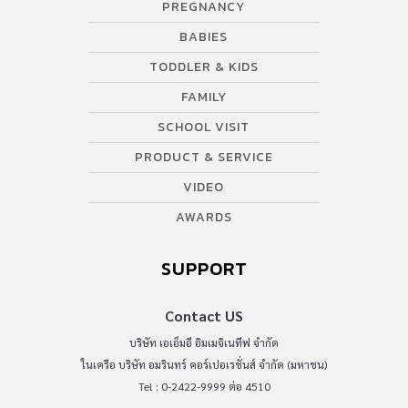
PREGNANCY
เด็ก พัฒนาการเด็กด้านร่างกายไม่สมวัย หมายถึง เด็กที่มีพัฒนาการไม่
สมวัยเมื่อเทียบกับเด็กปกติ มีภาวะทางสุขภาพที่ส่งผลกระทบต่อความ
BABIES
สูง การเปลี่ยนแปลงทางสรีระร่างกายที่เป็นไปอย่างรวดเร็ว อาจเกิดจาก
TODDLER & KIDS
ภาวะต่างๆ ดังนี้ 1. ภาวะเด็กเตี้ย พัฒนาการไม่สมวัย เด็กที่มีความสูง
FAMILY
ต่ำกว่าค่าเฉลี่ยของเด็กที่เพศและอายุเดียวกันมากกว่า 2 ค่าเบี่ยงเบน
มาตรฐาน […]
SCHOOL VISIT
PRODUCT & SERVICE
VIDEO
AWARDS
SUPPORT
Contact US
บริษัท เอเอ็มอี อิมเมจิเนทีฟ จำกัด
ในเครือ บริษัท อมรินทร์ คอร์เปอเรชั่นส์ จำกัด (มหาชน)
Tel : 0-2422-9999 ต่อ 4510