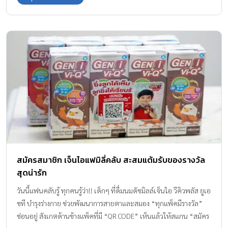
สมัครสมาชิก เจ็นไอแฟมิลี่คลับ สะสมแต้มรับของรางวัล
สุดน่ารัก
วันนี้แฟนคลับรู้ ทุกคนรู้ว่า!! เด็กๆ ที่ดื่มนมดัชมิลล์เจ็นไอ วีคิวพลัส ยูเอ
ชที บำรุงร่างกาย ช่วยพัฒนาการสายตาและสมอง “ทุกแพ็คมีรางวัล”
ซ่อนอยู่ สังเกตด้านข้างแพ็คที่มี “QR CODE” เห็นแล้วให้สแกน “สมัคร