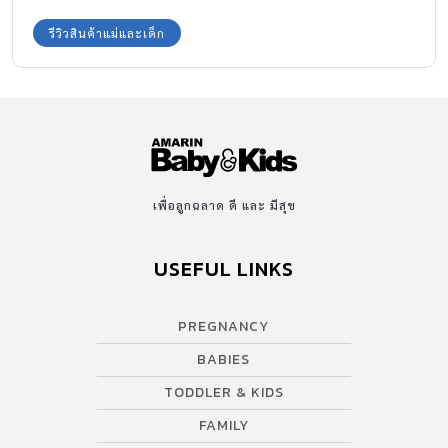
สมาชิก เจ็นไอแฟมิลี่คลับ” แล้วมาสะสมแต้มเพื่อแลกรับชุดของรางวัล
เซ็ทพรีเมี่ยม สุดน่ารักไว้ให้ลูกๆ ได้ใช้กันค่ะ
รีวิวสินค้าแม่และเด็ก
เพื่อลูกฉลาด ดี และ มีสุข
USEFUL LINKS
PREGNANCY
BABIES
TODDLER & KIDS
FAMILY