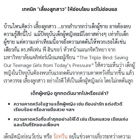
เทคนิค “เลี้ยงลูกสาว” ให้อ่อนโยน แต่ไม่อ่อนแอ
บ้านไหนคิดว่า เลี้ยงลูกสาว …ยากลำบากกว่าเด็กผู้ชาย อาจต้องลบ
ความรู้สึกนี้ไป แม้ปัจจุบันเด็กผู้หญิงจะมีโอกาสต่างๆ เท่ากับเด็ก
ผู้ชาย แต่ความเท่าเทียมนี้อาจยิ่งความกดดันให้พวกเธอได้เช่น
เดียวกัน
ดร.สตีเฟน พี ฮินชอว์ หัวหน้าแผนกจิตวิทยา จาก
มหาวิทยาลัยแคลิฟอร์เนียและผู้เขียน “The Triple Bind: Saving
Our Teenage Girls from Today’s Pressure” ให้ความเห็นว่า เด็กผู้
หญิงในปัจจุบันต้องพบกับแรงกดดันจากความคาดหวังที่มากขึ้น แล้ว
เราควรจะ เลี้ยงลูกสาว อย่างไรดี ให้เป็นเด็กผู้หญิงเก่ง โดยไม่กดดันลูก
เด็กผู้หญิง ถูกกดดันมากไปหรือเปล่า?
ความคาดหวังในฐานะเด็กผู้หญิง เช่น ต้องน่ารัก แต่งตัวดี
เรียบร้อย หรือลายมือสวย ฯลฯ
ความคาดหวังที่จะทำทุกอย่างให้ได้ เช่น เป็นคนสวย เรียนเก่ง
และเป็นที่รักของเพื่อนๆ
เด็กผู้หญิงก่อนวัยรุ่น หรือ
วัยทวีน
อยู่ในช่วงคาบเกี่ยวระหว่างความ