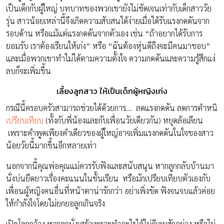
เป็นเด็กกับผู้ใหญ่ บทบาทของพวกเขายังไม่ชัดเจนเท่ากับเด็กสาววัย
รุ่น สาวน้อยเหล่านี้จึงเกิดความสับสนได้ง่ายเมื่อได้รับแรงกดดันจาก
รอบด้าน หรือแม้แต่แรงกดดันจากตัวเอง เช่น “ถ้าอยากได้รับการ
ยอมรับ เราต้องเรียนให้เก่ง” หรือ “ฉันต้องหุ่นดีถึงจะมีคนมาชอบ”
และเมื่อพวกเขาทำไม่ได้ตามความตั้งใจ ความกดดันและความรู้สึกแง่
ลบก็จะเพิ่มขึ้น
เลี้ยงลูกสาว ให้เป็นเด็กผู้หญิงเก่ง
กรณีนี้ครอบครัวสามารถช่วยได้ด้วยการ… ลดแรงกดดัน ลดการตำหนิ
เปรียบเทียบ
(ทั้งกับพี่น้องและกับเพื่อนวัยเดียวกัน) หยุดล้อเลียน
เพราะคำพูดเพียงคำเดียวของผู้ใหญ่อาจเพิ่มแรงกดดันในใจของสาว
น้อยวัยนี้มากขึ้นอีกหลายเท่า
นอกจากนี้คุณพ่อคุณแม่ควรรับฟังและสนับสนุน หากลูกกลับบ้านมา
นั่งบ่นยืดยาวเรื่องคะแนนในชั้นเรียน หรือมักเปรียบเทียบตัวเองกับ
เพื่อนผู้หญิงคนอื่นที่หน้าตาน่ารักกว่า อย่าเพิ่งขัด ฟังจนจบแล้วค่อย
ให้กำลังใจโดยไม่ยกยอลูกเกินจริง
เปิดโลกกว้าง หากลูกนั่งเศร้าเพราะทำอะไรได้ไม่ดีเลยสักอย่าง หรือไม่