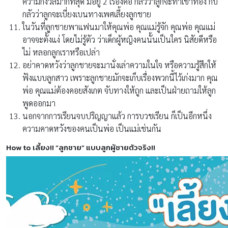
ความกังวลมากที่สุด มีอยู่ 2 เรื่องคือ กลัวว่าลูกจะทำเขาท้อง กับ
กลัวว่าลูกจะเบี่ยงเบนทางเพศเลี้ยงลูกชาย
ในวันที่ลูกชายพาแฟนมาให้คุณพ่อ คุณแม่รู้จัก คุณพ่อ คุณแม่
อาจจะตั้งแง่ โดยไม่รู้ตัว ว่าเด็กผู้หญิงคนนั้นเป็นใคร นิสัยดีหรือ
ไม่ หลอกลูกเราหรือเปล่า
อย่าคาดหวังว่าลูกชายจะมานั่งเล่าความในใจ หรือความรู้สึกให้
ฟังแบบลูกสาว เพราะลูกชายมักจะเก็บเรื่องพวกนี้ไว้เก่งมาก คุณ
พ่อ คุณแม่ต้องคอยสังเกต จับทางให้ถูก และเป็นฝ่ายถามให้ลูก
พูดออกมา
นอกจากการเรียนจบปริญญาแล้ว การบวชเรียน ก็เป็นอีกหนึ่ง
ความคาดหวังของคนเป็นพ่อ เป็นแม่เช่นกัน
How to เลี้ยง!! “ลูกชาย” แบบลูกผู้ชายตัวจริง!!