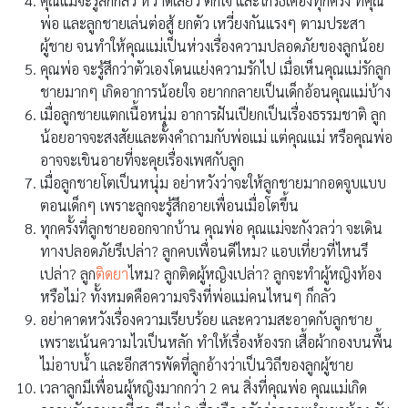
คุณแม่จะรู้สึกกลัว หวาดเสียว ตกใจ และโกรธเคืองทุกครั้ง ที่คุณ
พ่อ และลูกชายเล่นต่อสู้ ยกตัว เหวี่ยงกันแรงๆ ตามประสา
ผู้ชาย จนทำให้คุณแม่เป็นห่วงเรื่องความปลอดภัยของลูกน้อย
คุณพ่อ จะรู้สึกว่าตัวเองโดนแย่งความรักไป เมื่อเห็นคุณแม่รักลูก
ชายมากๆ เกิดอาการน้อยใจ อยากกลายเป็นเด็กอ้อนคุณแม่บ้าง
เมื่อลูกชายแตกเนื้อหนุ่ม อาการฝันเปียกเป็นเรื่องธรรมชาติ ลูก
น้อยอาจจะสงสัยและตั้งคำถามกับพ่อแม่ แต่คุณแม่ หรือคุณพ่อ
อาจจะเขินอายที่จะคุยเรื่องเพศกับลูก
เมื่อลูกชายโตเป็นหนุ่ม อย่าหวังว่าจะให้ลูกชายมากอดจูบแบบ
ตอนเด็กๆ เพราะลูกจะรู้สึกอายเพื่อนเมื่อโตขึ้น
ทุกครั้งที่ลูกชายออกจากบ้าน คุณพ่อ คุณแม่จะกังวลว่า จะเดิน
ทางปลอดภัยรึเปล่า? ลูกคบเพื่อนดีไหม? แอบเที่ยวที่ไหนรึ
เปล่า? ลูก
ติดยา
ไหม? ลูกติดผู้หญิงเปล่า? ลูกจะทำผู้หญิงท้อง
หรือไม่? ทั้งหมดคือความจริงที่พ่อแม่คนไหนๆ ก็กลัว
อย่าคาดหวังเรื่องความเรียบร้อย และความสะอาดกับลูกชาย
เพราะเน้นความไวเป็นหลัก ทำให้เรื่องห้องรก เสื้อผ้ากองบนพื้น
ไม่อาบน้ำ และอีกสารพัดที่ลูกอ้างว่าเป็นวิถีของลูกผู้ชาย
เวลาลูกมีเพื่อนผู้หญิงมากกว่า 2 คน สิ่งที่คุณพ่อ คุณแม่เกิด