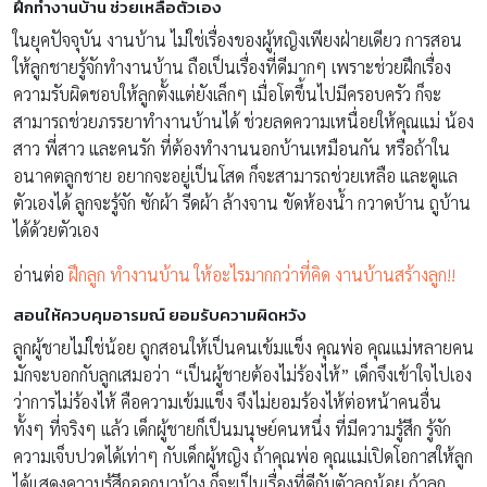
ฝึกทำงานบ้าน ช่วยเหลือตัวเอง
ในยุคปัจจุบัน งานบ้าน ไม่ใช่เรื่องของผู้หญิงเพียงฝ่ายเดียว การสอน
ให้ลูกชายรู้จักทำงานบ้าน ถือเป็นเรื่องที่ดีมากๆ เพราะช่วยฝึกเรื่อง
ความรับผิดชอบให้ลูกตั้งแต่ยังเล็กๆ เมื่อโตขึ้นไปมีครอบครัว ก็จะ
สามารถช่วยภรรยาทำงานบ้านได้ ช่วยลดความเหนื่อยให้คุณแม่ น้อง
สาว พี่สาว และคนรัก ที่ต้องทำงานนอกบ้านเหมือนกัน หรือถ้าใน
อนาคตลูกชาย อยากจะอยู่เป็นโสด ก็จะสามารถช่วยเหลือ และดูแล
ตัวเองได้ ลูกจะรู้จัก ซักผ้า รีดผ้า ล้างจาน ขัดห้องน้ำ กวาดบ้าน ถูบ้าน
ได้ด้วยตัวเอง
อ่านต่อ
ฝึกลูก ทำงานบ้าน ให้อะไรมากกว่าที่คิด งานบ้านสร้างลูก!!
สอนให้ควบคุมอารมณ์ ยอมรับความผิดหวัง
ลูกผู้ชายไม่ใช่น้อย ถูกสอนให้เป็นคนเข้มแข็ง คุณพ่อ คุณแม่หลายคน
มักจะบอกกับลูกเสมอว่า “เป็นผู้ชายต้องไม่ร้องไห้” เด็กจึงเข้าใจไปเอง
ว่าการไม่ร้องไห้ คือความเข้มแข็ง จึงไม่ยอมร้องไห้ต่อหน้าคนอื่น
ทั้งๆ ที่จริงๆ แล้ว เด็กผู้ชายก็เป็นมนุษย์คนหนึ่ง ที่มีความรู้สึก รู้จัก
ความเจ็บปวดได้เท่าๆ กับเด็กผู้หญิง ถ้าคุณพ่อ คุณแม่เปิดโอกาสให้ลูก
ได้แสดงความรู้สึกออกมาบ้าง ก็จะเป็นเรื่องที่ดีกับตัวลูกน้อย ถ้าลูก