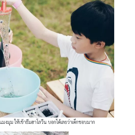
แมงมุม ให้เข้าธีมฮาโลวีน บอกได้เลยว่าเด็กชอบมาก