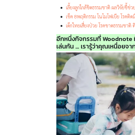
เลี้ยงลูกใกล้ชิดธรรมชาติ ผลวิจัยชี้ช่
เช็ค 8พฤติกรรม โนโมโฟเบีย โรคติดม
เด็กไทยเสี่ยงป่วย โรคขาดธรรมชาติ ต
อีกหนึ่งกิจกรรมที่ Woodnote 
เล่นกัน … เรารู้ว่าคุณเหนื่อยจ