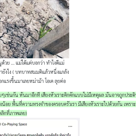
ูด้วย … แม่ได้แต่บอกว่า ทำไงดีแม่
งทำยังไง ( บทบาทสมมติแล้วหนึ่งแกล้ง
ออกแรงขึ้นมาเลยหม่าม้า โอเค ลุยต่อ
เรื่อยๆเช่นกัน หันมาอีกที เสียงหัวเราะคิกคักแบบไม่มีเหตุผล มันอาจถู
างน้อย พื้นที่ความทรงจำของครอบครัวเรา มีเสียงหัวเราะไปด้วยกัน เพรา
คลิกที่ภาพเลย)