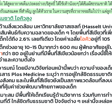
่ง ได้สูดอากาศเต็มปอดอย่างบริสุทธิ์ ได้ใช้เท้าน้อยๆได้สัมผัสธรรมชาติ ได
ับแสงแดด ที่สำคัญ ลูกได้หัวเราะ ในความสุขที่เราอาจจะลืมไปว่า แค่ลูกได้
รรมชาติ ไอคิวสูง
้านสิ่งแวดล้อม มหาวิทยาลัยฮาสเซลท์ (Hasselt Univ
้นสัมพันธ์กับความฉลาดของเด็ก ๆ โดยพื้นที่สีเขียวที่เพิ่
็กได้ถึง 2.6% เลยทีเดียว โดยค่าเฉลี่ย
ไอคิว
อยู่ที่ 105
กเด็กช่วงอายุ 10-15 ปีมากกว่า 600 คน ผู้พักอาศัยอยู่
่ำ
กว่า 80 อยู่ในย่านที่มีพื้นที่สีเขียวน้อยกว่า เรื่องนี้ชี้ให
จดจำและความตั้งใจ
รมณ์ โดยมีงานวิจัยก่อนหน้านี้พบว่า ความจำของเด็กจะ
รสาร Plos Medicine ระบุว่า การอยู่ใกล้ชิดธรรมชาติ
ทางสังคม และในพื้นที่สีเขียวยังเป็นสภาพแวดล้อมที่สงบอ
นที่คุ้มค่าช่วยพัฒนาศักยภาพของเด็ก
ะสม มีพื้นที่ให้เด็กเรียนรู้ด้านวิชาการ ร่วมกับการท
ี่ดี ใกล้ชิดกับธรรมชาติ ปัจจัยต่าง ๆ เหล่านี้จะหล่อ