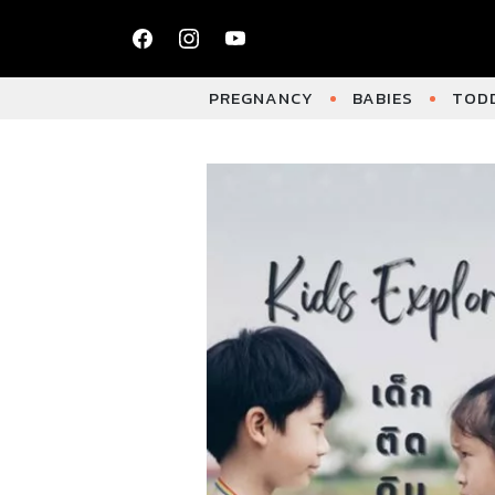
PREGNANCY
BABIES
TODD