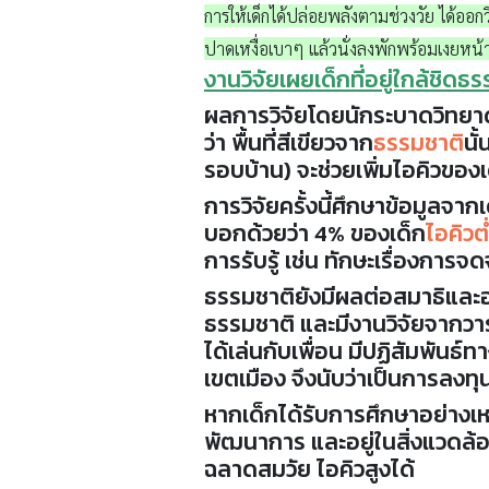
การให้เด็กได้ปล่อยพลังตามช่วงวัย ได้ออกวิ
ปาดเหงื่อเบาๆ แล้วนั่งลงพักพร้อมเงยหน้าร
งานวิจัยเผยเด็กที่อยู่ใกล้ชิดธ
ผลการวิจัยโดยนักระบาดวิทยาด
ว่า พื้นที่สีเขียวจาก
ธรรมชาติ
นั
รอบบ้าน) จะช่วยเพิ่มไอคิวของเด
การวิจัยครั้งนี้ศึกษาข้อมูลจา
บอกด้วยว่า 4% ของเด็ก
ไอคิวต
การรับรู้ เช่น ทักษะเรื่องการ
ธรรมชาติยังมีผลต่อสมาธิและอา
ธรรมชาติ และมีงานวิจัยจากวา
ได้เล่นกับเพื่อน มีปฏิสัมพันธ์
เขตเมือง จึงนับว่าเป็นการลงทุ
หากเด็กได้รับการศึกษาอย่างเหมา
พัฒนาการ และอยู่ในสิ่งแวดล้อมท
ฉลาดสมวัย ไอคิวสูงได้