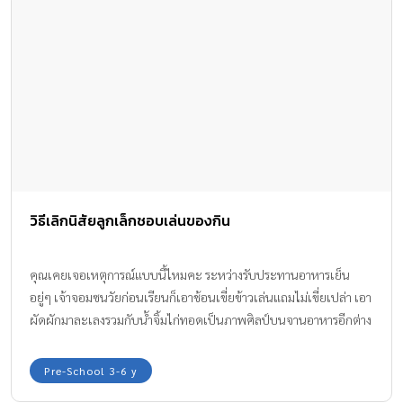
วิธีเลิกนิสัยลูกเล็กชอบเล่นของกิน
คุณเคยเจอเหตุการณ์แบบนี้ไหมคะ ระหว่างรับประทานอาหารเย็น
อยู่ๆ เจ้าจอมซนวัยก่อนเรียนก็เอาช้อนเขี่ยข้าวเล่นแถมไม่เขี่ยเปล่า เอา
ผัดผักมาละเลงรวมกับน้ำจิ้มไก่ทอดเป็นภาพศิลป์บนจานอาหารอีกต่าง
หาก
Pre-School 3-6 y