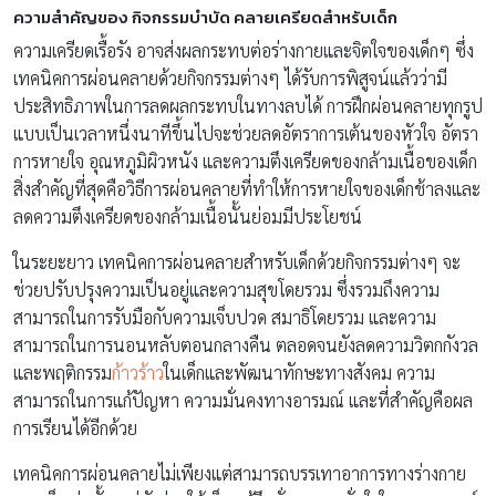
ความสำคัญของ กิจกรรมบำบัด คลายเครียดสำหรับเด็ก
ความเครียดเรื้อรัง อาจส่งผลกระทบต่อร่างกายและจิตใจของเด็กๆ ซึ่ง
เทคนิคการผ่อนคลายด้วยกิจกรรมต่างๆ ได้รับการพิสูจน์แล้วว่ามี
ประสิทธิภาพในการลดผลกระทบในทางลบได้ การฝึกผ่อนคลายทุกรูป
แบบเป็นเวลาหนึ่งนาทีขึ้นไปจะช่วยลดอัตราการเต้นของหัวใจ อัตรา
การหายใจ อุณหภูมิผิวหนัง และความตึงเครียดของกล้ามเนื้อของเด็ก
สิ่งสำคัญที่สุดคือวิธีการผ่อนคลายที่ทำให้การหายใจของเด็กช้าลงและ
ลดความตึงเครียดของกล้ามเนื้อนั้นย่อมมีประโยชน์
ในระยะยาว เทคนิคการผ่อนคลายสำหรับเด็กด้วยกิจกรรมต่างๆ จะ
ช่วยปรับปรุงความเป็นอยู่และความสุขโดยรวม ซึ่งรวมถึงความ
สามารถในการรับมือกับความเจ็บปวด สมาธิโดยรวม และความ
สามารถในการนอนหลับตอนกลางคืน ตลอดจนยังลดความวิตกกังวล
และพฤติกรรม
ก้าวร้าว
ในเด็กและพัฒนาทักษะทางสังคม ความ
สามารถในการแก้ปัญหา ความมั่นคงทางอารมณ์ และที่สำคัญคือผล
การเรียนได้อีกด้วย
เทคนิคการผ่อนคลายไม่เพียงแต่สามารถบรรเทาอาการทางร่างกาย