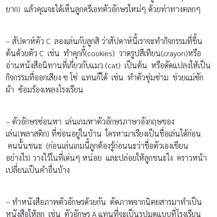
ยาก) แล้วคุณจะได้เห็นลูกครีเอทตัวอักษรใหม่ๆ ด้วยท่าทางตลกๆ
– สัปดาห์ตัว C ลองเล่นกับลูกสิ ว่าสัปดาห์นี้เราจะทำกิจกรรมที่ขึ้น
ต้นด้วยตัว C เช่น ทำคุกกี้(cookies) วาดรูปสีเทียน(crayon)หรือ
อ่านหนังสือนิทานที่เกี่ยวกับแมว (cat) เป็นต้น หรือดัดแปลงให้เป็น
กิจกรรมที่ออกเสียง ซ โซ่ แทนก็ได้ เช่น ทำตัวซุ่มซ่าม ช่วยแม่ซัก
ผ้า ซ้อมร้องเพลงโรงเรียน
– ตัวอักษรซ่อนหา เล่นเกมหาตัวอักษรภาษาอังกฤษของ
เล่น(พลาสติก) ที่ซ่อนอยู่ในบ้าน ใครหามาเรียงเป็นชื่อเล่นได้ก่อน
คนนั้นชนะ (ก่อนเล่นเกมนี้ลูกต้องรู้ก่อนนะว่าชื่อตัวเองเขียน
อย่างไร) วางไว้ในที่เด่นๆ หน่อย และปล่อยให้ลูกชนะไง คราวหน้า
เปลี่ยนเป็นคำอื่นบ้าง
– ทำหนังสือภาพตัวอักษรด้วยกัน ตัดภาพจากนิตยสารมาทำเป็น
หนังสือให้ลูก เช่น ตัวอักษร A แทนที่จะเป็นรูปมดแบบที่โรงเรียน