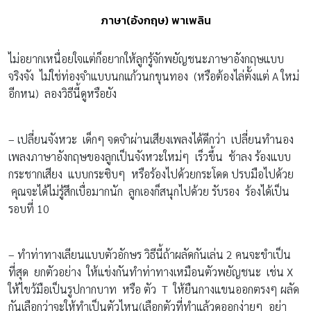
ภาษา(อังกฤษ) พาเพลิน
ไม่อยากเหนื่อยใจแต่ก็อยากให้ลูกรู้จักพยัญชนะภาษาอังกฤษแบบ
จริงจัง ไม่ใช่ท่องจำแบบนกแก้วนกขุนทอง (หรือต้องไล่ตั้งแต่ A ใหม่
อีกหน) ลองวิธีนี้ดูหรือยัง
– เปลี่ยนจังหวะ เด็กๆ จดจำผ่านเสียงเพลงได้ดีกว่า เปลี่ยนทำนอง
เพลงภาษาอังกฤษของลูกเป็นจังหวะใหม่ๆ เร็วขึ้น ช้าลง ร้องแบบ
กระชากเสียง แบบกระซิบๆ หรือร้องไปด้วยกระโดด ปรบมือไปด้วย
คุณจะได้ไม่รู้สึกเบื่อมากนัก ลูกเองก็สนุกไปด้วย รับรอง ร้องได้เป็น
รอบที่ 10
– ทำท่าทางเลียนแบบตัวอักษร วิธีนี้ถ้าผลัดกันเล่น 2 คนจะขำเป็น
ที่สุด ยกตัวอย่าง ให้แข่งกันทำท่าทางเหมือนตัวพยัญชนะ เช่น X
ให้ไขว้มือเป็นรูปกากบาท หรือ ตัว T ให้ยืนกางแขนออกตรงๆ ผลัด
กันเลือกว่าจะให้ทำเป็นตัวไหน(เลือกตัวที่ทำแล้วดูออกง่ายๆ อย่า