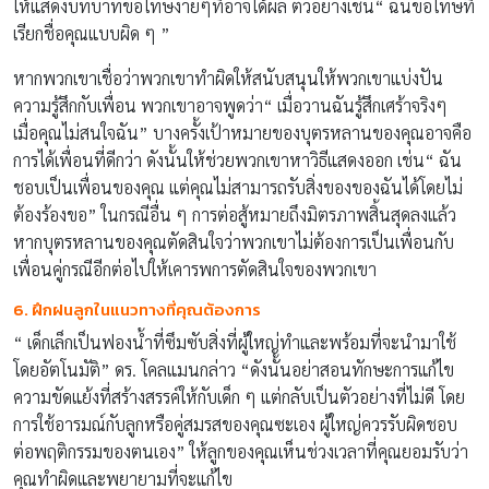
ให้แสดงบทบาทขอโทษง่ายๆที่อาจได้ผล ตัวอย่างเช่น“ ฉันขอโทษที่
เรียกชื่อคุณแบบผิด ๆ ”
หากพวกเขาเชื่อว่าพวกเขาทำผิดให้สนับสนุนให้พวกเขาแบ่งปัน
ความรู้สึกกับเพื่อน พวกเขาอาจพูดว่า“ เมื่อวานฉันรู้สึกเศร้าจริงๆ
เมื่อคุณไม่สนใจฉัน” บางครั้งเป้าหมายของบุตรหลานของคุณอาจคือ
การได้เพื่อนที่ดีกว่า ดังนั้นให้ช่วยพวกเขาหาวิธีแสดงออก เช่น“ ฉัน
ชอบเป็นเพื่อนของคุณ แต่คุณไม่สามารถรับสิ่งของของฉันได้โดยไม่
ต้องร้องขอ” ในกรณีอื่น ๆ การต่อสู้หมายถึงมิตรภาพสิ้นสุดลงแล้ว
หากบุตรหลานของคุณตัดสินใจว่าพวกเขาไม่ต้องการเป็นเพื่อนกับ
เพื่อนคู่กรณีอีกต่อไปให้เคารพการตัดสินใจของพวกเขา
6. ฝึกฝนลูกในแนวทางที่คุณต้องการ
“ เด็กเล็กเป็นฟองน้ำที่ซึมซับสิ่งที่ผู้ใหญ่ทำและพร้อมที่จะนำมาใช้
โดยอัตโนมัติ” ดร. โคลแมนกล่าว “ดังนั้นอย่าสอนทักษะการแก้ไข
ความขัดแย้งที่สร้างสรรค์ให้กับเด็ก ๆ แต่กลับเป็นตัวอย่างที่ไม่ดี โดย
การใช้อารมณ์กับลูกหรือคู่สมรสของคุณซะเอง ผู้ใหญ่ควรรับผิดชอบ
ต่อพฤติกรรมของตนเอง” ให้ลูกของคุณเห็นช่วงเวลาที่คุณยอมรับว่า
คุณทำผิดและพยายามที่จะแก้ไข