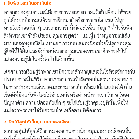
1. รับฟังและเห็นอกเห็นใจ
หากลูกของคุณอารมณ์เสียจากการทะเลาะเบาะแว้งกับเพื่อน ให้ช่วย
ลูกได้สงบสติอารมณ์ด้วยการฝึกสมาธิ หรือการหายใจ เช่น ให้ลูก
หายใจเข้าออกลึก ๆ แล้วถามว่าวันนี้เกิดอะไรขึ้น กับลูก? ตั้งใจรับฟัง
สิ่งที่พวกเขากำลังประสบ คุณอาจพูดว่า “แม่เห็นว่าหนูอารมณ์เสีย
มาก และดูหงุดหงิดไม่เบานะ” การตอบสนองนี้จะช่วยให้ลูกของคุณ
รู้สึกดีที่ได้ยิน และยังช่วยบ่งบอกอารมณ์ของพวกเขาซึ่งอาจทำให้
แสดงความรู้สึกในครั้งต่อไปได้ง่ายขึ้น
เด็กสามารถเรียนรู้ว่าพวกเขามีความกล้าหาญและมั่นใจที่จะจัดการกับ
ประสบการณ์ในชีวิต พวกเขาสามารถรับผิดชอบในส่วนของพวกเขา
ในการสร้างความเจ็บปวดและสามารถเลือกที่จะเปลี่ยนแปลงได้ เป็น
เรื่องดีที่มีคนรับฟังโดยไม่ช่วยเหลือหรือตำหนิพวกเขา ในกรณีของ
ปัญหาด้านความปลอดภัยเด็ก ๆ จะได้เรียนรู้ว่าคุณอยู่ที่นั่นเพื่อให้
แน่ใจว่าพวกเขาได้รับความช่วยเหลือตามที่ต้องการ
2. ฝึกให้ลูกได้เห็นมุมมองของเพื่อน
ควรกระตุ้นให้ลูกได้ฝึกการมองสถานการณ์จากมุมมองของเด็กคนอื่น
ๆ สิ่งนี้จะช่วยให้ลูกได้เรียนรู้เรื่องการเอาใจเขามาใส่ใจเรา เมื่อรู้สึกโกรธ