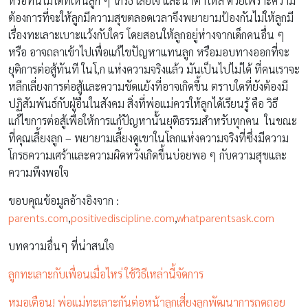
หรือทนไม่ได้ที่เห็นลูก ๆ โกรธ เสียใจ และน้ำตาไหล ด้วยเพราะความ
ต้องการที่จะให้ลูกมีความสุขตลอดเวลาจึงพยายามป้องกันไม่ให้ลูกมี
เรื่องทะเลาะเบาะแว้งกับใคร โดยสอนให้ลูกอยู่ห่างจากเด็กคนอื่น ๆ
หรือ อาจถลาเข้าไปเพื่อแก้ไขปัญหาแทนลูก หรือมอบทางออกที่จะ
ยุติการต่อสู้ทันที ในโ,ก แห่งความจริงแล้ว มันเป็นไปไม่ได้ ที่คนเราจะ
หลีกเลี่ยงการต่อสู้และความขัดแย้งที่อาจเกิดขึ้น ตราบใดที่ยังต้องมี
ปฏิสัมพันธ์กับผู้อื่นในสังคม สิ่งที่พ่อแม่ควรให้ลูกได้เรียนรู้ คือ วิธี
แก้ไขการต่อสู้เพื่อให้การแก้ปัญหานั้นยุติธรรมสำหรับทุกคน ในขณะ
ที่คุณเลี้ยงลูก – พยายามเลี้ยงดูเขาในโลกแห่งความจริงที่ซึ่งมีความ
โกรธความเศร้าและความผิดหวังเกิดขึ้นบ่อยพอ ๆ กับความสุขและ
ความพึงพอใจ
ขอบคุณข้อมูลอ้างอิงจาก :
parents.com
,
positivediscipline.com
,
whatparentsask.com
บทความอื่นๆ ที่น่าสนใจ
ลูกทะเลาะกับเพื่อนเมื่อไหร่ ใช้วิธีเหล่านี้จัดการ
หมอเตือน! พ่อแม่ทะเลาะกันต่อหน้าลูกเสี่ยงลูกพัฒนาการถดถอย