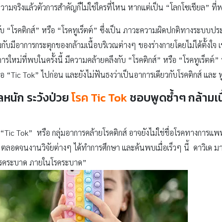
ามจริงแล้วตัวการสำคัญก็ไม่ใช่ใครที่ไหน หากแต่เป็น “โลกโซเชียล” ที่พวก
บ “โรคติกส์” หรือ “โรคทูเร็ตต์” ซึ่งเป็น ภาวะความผิดปกติทางระบบประส
วมกับมีอาการกระตุกของกล้ามเนื้อบริเวณต่างๆ ของร่างกายโดยไม่ได้ตั้งใ
หม่ที่พบในครั้งนี้ มีความคล้ายคลึงกับ “โรคติกส์” หรือ “โรคทูเร็ตต์” ท
ือ “Tic Tok” ไปก่อน และยังไม่ฟันธงว่าเป็นอาการเดียวกับโรคติกส์ และ ทูเ
ยลหนัก ระวังป่วย
โรค Tic Tok
ชอบพูดซ้ำๆ กล้ามเน
ย่าง “Tic Tok” หรือ กลุ่มอาการคล้ายโรคติกส์ อาจยังไม่ใช่ชื่อโรคทางการ
ก ตลอดจนงานวิจัยต่างๆ ได้ทำการศึกษา และค้นพบเมื่อเร็วๆ นี้ ดาวิเด
 “โรคระบาด ภายในโรคระบาด”