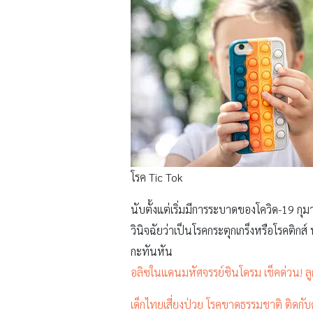
โรค Tic Tok
นับตั้งแต่เริ่มมีการระบาดของโควิด-19 กุม
วินิจฉัยว่าเป็นโรคกระตุกเกร็งหรือโรคติก
กะทันหัน
อลิซในแดนมหัศจรรย์ซินโดรม เช็คด่วน! ล
เด็กไทยเสี่ยงป่วย โรคขาดธรรมชาติ ติดกับ