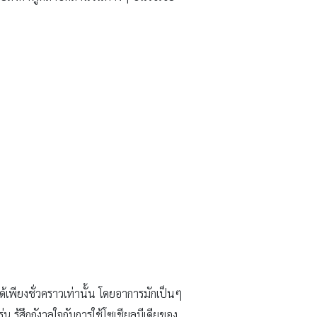
้เพียงชั่วคราวเท่านั้น โดยอาการมักเป็นๆ
น รู้สึกกังวลใจกับการใช้โซเชียลมีเดียของ