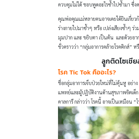
ควบคุมไม่ได้ ชอบพูดอะไรซ้ำไปซ้ำมา ซึ่งคว
คุณพ่อคุณแม่หลายคนอาจเคยได้ยินเกี่ยวกั
ร่างกายไปมาซ้ำๆ หรือ เปล่งเสียงซ้ำๆ ร่
มุมปาก และ ขยิบตา เป็นต้น และด้วยอาการใ
ชั่วคราวว่า “กลุ่มอาการคล้ายโรคติกส์” หร
ลููกติดโซเชี
โรค Tic Tok คืออะไร?
ชื่อกลุ่มอาการเจ็บป่วยใหม่ที่ไม่คุ้นหู อ
แพทย์และผู้ปฏิบัติงานด้านสุขภาพจิตเด็
คาลการี กล่าวว่า โรคนี้ อาจเป็นเหมือน