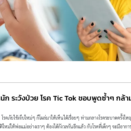
นัก ระวังป่วย โรค Tic Tok ชอบพูดซ้ำๆ กล้าม
 โรคภัยไข้เจ็บใหม่ๆ ก็โผล่มาให้เห็นได้เรื่อยๆ ท่ามกลางโรคระบาดครั้งให
ัติใหม่ให้พ่อแม่อย่างเราๆ ต้องได้กังวลกันอีกแล้ว กับโรคที่เด็กๆ จะมีอากา