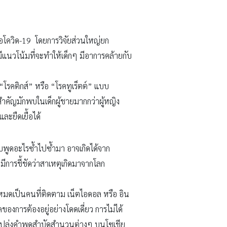
อโควิด-19 โดยการวิจัยส่วนใหญ่ยก
ีแนวโน้มที่จะทำให้เด็กๆ มีอาการคล้ายกับ
“โรคติกส์” หรือ “โรคทูเร็ตต์” แบบ
่สำคัญมักพบในเด็กผู้ชายมากกว่าผู้หญิง
ะยืดเยื้อได้
ชอบพูดอะไรซ้ำไปซ้ำมา อาจเกิดได้จาก
มีการชี้ชัดว่าสาเหตุเกิดมาจากโลก
้งหมดเป็นคนที่ติดตาม เน็ตไอดอล หรือ อิน
ดของการต้องอยู่อย่างโดดเดี่ยว การไม่ได้
คนเปล่งคำพูดสำบัดสำนวนต่างๆ บนโซเชีย