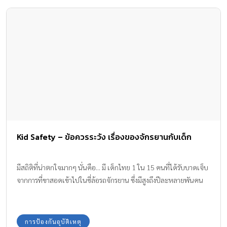
ตัวจริงเสียงจริง อีกไม่กี่เดือนถัดมาก็เข้าสู่ระหว่างวันที่ 13-15
เมษายนของทุกปี นั่นคือช่วงเทศกาลสงกรานต์ อันถือเป็นวันที่ส่งเสริม
ความรักความอบอุ่นในครอบครัวและสังคมไทย เทศกาลแห่งความสุข
หลายงานที่กล่าวมา ทราบไม๊ครับว่า มีอะไรที่เหมือนๆกัน ?คำตอบก็
คือ… มีการเล่น พลุ-ดอกไม้-ประทัด… ทั้งๆที่ตัวเลขคนไทยเจ็บและ
ตายเพราะโดนพวกดอกไม้เพลิงทำร้าย ถึงปีละ 400 – 600 คน โดย
เด็กวัย 10-14 ปี มักจะได้รับอันตรายมากที่สุด แต่ก็ใช่ว่าเด็กเล็กหรือ
วัยอื่นๆจะปลอดภัย เพราะเด็กๆมักเล่นกันเป็นกลุ่ม และในกลุ่มก็มัก
ประกอบด้วยเด็กๆวัยต่างๆ พลุ ประทัด ดอกไม้ไฟ เป็นวัตถุอันตราย
อยู่ในหมวดหมู่ของวัตถุระเบิดชนิดหนึ่ง เพราะส่วนประกอบของพลุ
Kid Safety – ข้อควรระวัง เรื่องของจักรยานกับเด็ก
และดอกไม้ไฟ ก็ล้วนแต่ใช้ทำเป็นเป็นวัตถุระเบิดได้แทบทั้งสิ้นแถมใช้
เป็นเชื้อเพลิงได้อย่างดี แล้วก็ยังมีเสียงดังที่มีผลร้ายต่อสุขภาพ การเล่น
ดอกไม้เพลิงจะคึกคักกันมากในวันลอยกระทง นับเป็นวันการบาดเจ็บ
มีสถิติที่น่าตกใจมากๆ นั่นคือ... มี เด็กไทย 1 ใน 15 คนที่ได้รับบาดเจ็บ
ของพลุดอกไม้ไฟ เทศกาลอื่นๆก็หาซื้อได้ไม่ยาก […]
จากการที่ขาสอดเข้าไปในซี่ล้อรถจักรยาน ซึ่งมีสูงถึงปีละหลายพันคน
การป้องกันอุบัติเหตุ