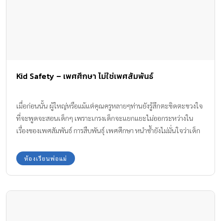
Kid Safety – เพศศึกษา ไม่ใช่เพศสัมพันธ์
เมื่อก่อนนั้น ผู้ใหญ่หรือแม้แต่คุณครูหลายๆท่านยังรู้สึกตะขิดตะขวงใจ
ที่จะพูดจะสอนเด็กๆ เพราะเกรงเด็กจะแยกแยะไม่ออกระหว่างใน
เรื่องของเพศสัมพันธ์ การสืบพันธุ์ เพศศึกษา หนำซ้ำยังไม่มั่นใจว่าเด็ก
ควรจะเรียนรู้อะไรให้เหมาะสมกับแต่ละช่วงวัย แนวคิดการสอนเพศ
ศึกษายุคนี้ จะไม่ได้มุ่งเน้นว่าเป็นเรื่องชองเรื่องกามอารมณ์ (sex) แต่ให้
ห้องเรียนพ่อแม่
ทัศนคติว่านี่คือกระบวนการที่จะสร้างภูมิคุ้มกันทางเพศให้แก่เด็กและ
เยาวชน ลดผลกระทบ ซึ่งอาจเกิดขึ้นจากพฤติกรรมทางเพศที่ไม่เหมาะ
สมเมื่อเติบโตไปเป็นวัยรุ่น การสอนเพศศึกษาน่าจะครอบคลุมไปถึง
เรื่องของ พัฒนาการทางด้านร่างกาย อารมณ์ สังคมมนุษยสัมพันธ
สุขภาพทางเพศ ทักษะการใช้ชีวิต พฤติกรรมทางเพศ สังคมและ