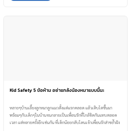
Kid Safety 5 ข้อห้าม อย่าแกล้งน้องหมาแบบนี้นะ
หลายๆบ้านเลี้ยงลูกหมาลูกแมวตั้งแต่แรกคลอด แล้วเติบโตขึ้นมา
พร้อมๆกับเด็กๆในบ้านจนกลายเป็นเพื่อนรักที่ใกล้ชิดกันแทบตลอด
เวลา แต่หลายครั้งอีกเช่นกัน ที่เด็กน้อยกลับโดนเจ้าเพื่อนรักส่าขย้ำฝัง
เขี้ยวจนบาดเจ็บ ซึ่งโดยมากเกิดจากการที่เด็กเล็กเข้าไปกอดปล้ำฉุด