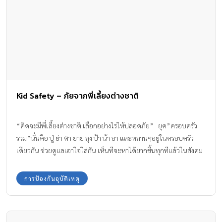
วัฒนธรรม สิ่งที่น่าเป็นห่วงยิ่งก็คือ เด็กในยุคปัจจุบันมีช่องทางในการ
เข้าถึงสื่อต่างๆอย่างมากมาย และง่ายดาย แถมยังมีอันตรายแฝงเร้น
อย่างที่ผู้ใหญ่อย่างเราๆก็คาดไม่ถึง เราในฐานะคุณพ่อคุณแม่ คงต้อง
ปรึกษาหารือกันและเรียนรู้เอาใจใส่ ในเรื่องนี้กันอย่างจริงจัง ยิ่งดูจาก
ผลการสำรวจที่พบว่า ในบ้านเรานั้น คุณพ่อแม่มีบทบาทในการสอนเรื่อง
เพศแก่ลูก แค่ ร้อยละหนึ่งเท่านั้น ซึ่งนับได้ว่าน้อยที่สุดในโลก ! (โดย
เฉลี่ยของทั่วโลกก็อยู่แค่ ร้อยละ 12 ซึ่งก็ถือว่าน้อยอยู่ดี) แสดงให้เห็น
Kid Safety – ภัยจากพี่เลี้ยงต่างชาติ
แนวโน้มเลยว่า เด็กๆเมื่อเติบโตเป็นวัยรุ่น พวกเขาก็จะหาความรู้เรื่อง
เพศกันเอง หรือจากผู้อื่น แหล่งอื่น ที่ไม่ใช่พ่อแม่ ซึ่งอาจอันตรายกว่าที่
คาดคิด เกิดเป็นค่านิยมที่ผิดๆ จะก่อให้เกิดความเสียหายต่อสังคม
“คิดจะมีพี่เลี้ยงต่างชาติ เลือกอย่างไรให้ปลอดภัย” ยุค”ครอบครัว
อย่างคาดไม่ถึง เรื่อง : รศ.นพ.อดิศักดิ์ ผลิตผลการพิมพ์ ภาพ : […]
รวม”นั่นคือ ปู่ ย่า ตา ยาย ลุง ป้า น้า อา และหลานๆอยู่ในครอบครัว
เดียวกัน ช่วยดูแลเอาใจใส่กัน เห็นทีจะหาได้ยากขึ้นทุกทีแล้วในสังคม
เรา สิ่งที่เด็กๆรุ่นนี้มากมายที่เติบโตกันมาในสภาพ “ครอบครัวเดี่ยว”(มี
เพียงพ่อและแม่ช่วยกันดูแล) “ครอบครัวเลี้ยงเดี่ยว”(มีเพียงพ่อหรือมี
การป้องกันอุบัติเหตุ
เพียงแม่เท่านั้นที่เลี้ยงดู) และมีไม่น้อยเลย ที่อยู่กับ “ใครก็ไม่รู้”ซึ่งเรียก
กันโดยทั่วไปว่า “พี่เลี้ยง” เรียกได้ว่าพอคุณแม่ครบกำหนดลาคลอด(3
เดือน) ลูกวัยแบเบาะก็ได้เห็นพี่เลี้ยงมายืนยิ้มเผล่อยู่ข้างเปลนอน