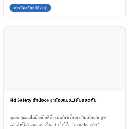
ดึงพวกมันในเวลาที่ไม่เหมาะสม ทำให้มันตกใจหรือโกรธ เช่นมันกำลัง
การป้องกันอุบัติเหตุ
หลับปุ๋ย กำลังก้มหน้าก้มตากินอาหาร กำลังเจ็บป่วย …หากลูกยังเป็น
เด็กเล็กยังไม่ค่อยรู้ภาษา เมื่อเข้าใกล้สัตว์เลี้ยงจะต้องคอยดูลูกไม่ให้
คลาดสายตา แต่ถ้าโตขึ้นอีกนิดพอฟังรู้เรื่อง ก็ต้องสอนลูกอยู่เสมอว่า….
1 หมาหลับอย่าแหย่ เจ้าหนูของเราบางคนชอบจังเลยที่จะเอาไม้ไปแยง
ไปแหย่สัตว์เลี้ยงที่กำลังหลับ เด็กอาจคิดว่าจะปลุกมันให้ตื่นมาเล่นกัน
โดยไม่รู้ว่าจะทำให้มันตกใจ 2 หมาหิวอย่ายั่ว เด็กบางคนอาจเห็นเป็น
เรื่องสนุกที่จะดึงหางมันหรือดึงจานข้าวในขณะที่มันกำลังหิว 3 หมากัด
กันอย่ายุ่ง อาจเพราะต้องการให้พวกมันเลิกทะเลาะกัน หรือเข้าช่วยเจ้า
หมาของตนที่กำลังโดนเล่นงาน เลยเข้าไปแทรกกลางวง ผลก็คือโดน
ลูกหลงโดนพวกมันฟัดไปด้วย 4 หมาให้นมลูกอย่ากวน ต้องห้ามโดย
เด็ดขาดเลยนะครับ เพราะพวกมันจะจะนึกว่าจะไปแย่งลูกทำร้ายลูก
เลยต้องสู้เพื่อปกป้องลูกของมัน 5 หมาเห่าอย่าวิ่ง ข้อนี้สำหรับไปเจอ
Kid Safety รักน้องหมาน้องแมว…ให้ปลอดภัย
เจ้าหมาที่ไม่ใช่สัตว์เลี้ยงของเรา แล้วโดยมันเห่าใส่ หรือทำท่าน่ากลัว
เหมือนจะเข้ามากัด เราต้องอย่าวิ่งหนีเพราะไม่มีทางวิ่งทันพวกมันแน่
วิธีแก้ไขสถานการณ์ก็คือ ให้ยืนนิ่งๆครับ เก็บแขนแนบลำตัว แล้วก็อย่า
คุณพ่อคุณแม่ไม่น้อยยินดีที่จะนำสัตว์เลี้ยงมาเป็นเพื่อนกับลูกๆ
ไปจ้องตาสู้ แล้วครู่เดียวเจ้าหมามันก็เลิกใส่ใจและล่าถอยไปเอง เรื่อง :
แต่...สิ่งที่ไม่ควรละเลยเป็นอย่างยิ่งก็คือ “ความปลอดภัย”!
รศ.ดร.อดิศักดิ์ ผลิตผลการพิมพ์ จากคอลัมน์ Kids’ Safety นิตยสารเรี