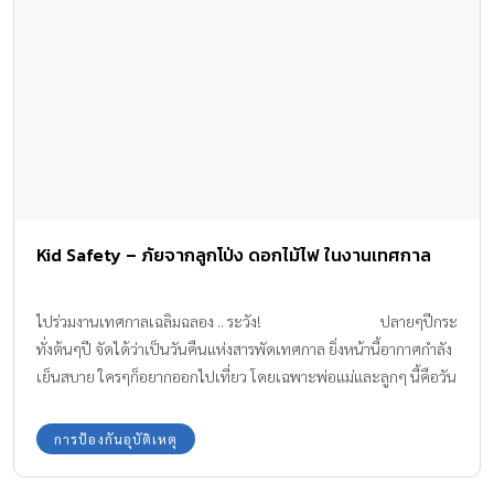
แล้ว…. ปัญหาก็คือคงไม่มีคนเป็นพ่อเป็นแม่ที่ไหนแน่ๆที่จะปล่อยให้ลูก
ของตนอยู่กับ“ใครก็ไม่รู้”โดยลำพัง แม้เพียงชั่วแว่บเดียวก็ตาม โดย
มากจึงอาศัยญาติสนิทมิตรสหายช่วยกันแนะนำหรือติดต่อผ่านทางศูนย์
พี่เลี้ยงซึ่งมีตัวตน มีสถานที่ชัดเจน มีสถาบันที่น่าเชื่อถือได้ให้การรับรอง
รับผิดชอบ แต่บางครั้งก็แพงครับ พ่อแม่อาจหาทางประหยัดหรือหา
ศูนย์พี่เลี้ยงที่ไม่ค่อยมีมาตรฐาน ราคาถูก ปัญหาที่ตามมาก็คือ ทุกวันนี้พี่
เลี้ยงเด็กไม่ใช่น้อยๆเลยเป็น คนต่างชาติ ซึ่งทำให้คุณพ่อคุณแม่กังวล
ยิ่งขึ้นไปอีก เปล่าครับ,, มิใช่การเหยียดผิว หรืออคติใดๆ แต่ความเป็น
ต่างชาติต่างแดนทำให้ยิ่งไม่รู้ที่มาที่ไป แถมไม่มั่นใจในสุขภาพกายและ
Kid Safety – ภัยจากลูกโป่ง ดอกไม้ไฟ ในงานเทศกาล
สุขภาพจิตอีกตะหาก ต่อจากนี้ไปเป็นแนวคิดเบื้องต้นของพิจารณา
เมื่อจำต้องให้ลูกมีพี่เลี้ยงต่างชาติ หลายๆท่านเลือก Daycare (หรือที่
เราเรียกกันว่า Nursery) ซึ่งหาให้ใกล้ที่ทำงานของคุณพ่อคุณแม่ ซึ่งจะ
ไปร่วมงานเทศกาลเฉลิมฉลอง .. ระวัง! ปลายๆปีกระ
ได้อาศัยช่วง พักเที่ยงแว่บไปดูแลลูก และหลังเลิกงานจะได้ไปรับ
ทั่งต้นๆปี จัดได้ว่าเป็นวันคืนแห่งสารพัดเทศกาล ยิ่งหน้านี้อากาศกำลัง
ลูกได้โดยไม่เสียเวลามากนัก แม้เป็นเรื่องยาก ก็ยังภาวนาให้คุณได้มี
เย็นสบาย ใครๆก็อยากออกไปเที่ยว โดยเฉพาะพ่อแม่และลูกๆ นี้คือวัน
ญาติสนิท(คุณปู่-ย่า-ตา-ยาย […]
เวลาที่แสนประทับใจ … เริ่มกันตั้งแต่เทศกาลคริสต์มาส มาจนถึงวันปี
ใหม่ ซึ่งผ่านๆมา ก็ล้วนคึกคักไปด้วยหน่วยงานทั้งรัฐทั้งเอกชน
การป้องกันอุบัติเหตุ
ระดม”ความสุข”ให้แก่ประชาชนด้วยการจัดงานต้อนรับปีใหม่กันสุด
ครึกครื้น จากนั้นก็มาถึง “วันเด็ก” วันที่เด็กๆเปรียบดังเจ้าของเทศกาล