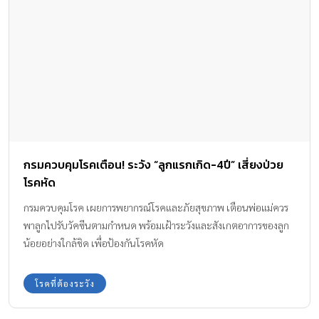
กรมควบคุมโรคเตือน! ระวัง “ลูกแรกเกิด-4ปี” เสี่ยงป่วย
โรคหัด
กรมควบคุมโรค เผยการพยากรณ์โรคและภัยสุขภาพ เตือนพ่อแม่ควร
พาลูกไปรับวัคซีนตามกำหนด พร้อมเฝ้าระวังและสังเกตอาการของลูก
น้อยอย่างใกล้ชิด เพื่อป้องกันโรคหัด
โรคที่ต้องระวัง