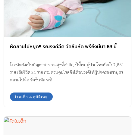
หัดลามไม่หยุด!! รณรงค์ฉีด วัคซีนหัด ฟรีถึงมีนา 63 นี้
โรคหัดยังเป็นปัญหาสาธารณสุขที่สำคัญ ปีนี้พบผู้ป่วยโรคหัดถึง 2,861
ราย เสียชีวิต 21 ราย กรมควบคุมโรคจึงได้รณรงค์ให้ผู้ปกครองพาบุตร
หลานไปฉีด วัคซีนหัด ฟรี!!
โรคเด็ก & อุบัติเหตุ