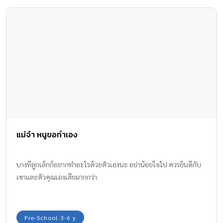
แม่จ๋า หนูขอทำเอง
บางทีลูกเล็กก็อยากทำอะไรด้วยตัวเองนะ อย่าน้อยใจไป ควรยินดีกับ
เขาและตัวคุณเองเสียมากกว่า
Pre-School 3-6 y