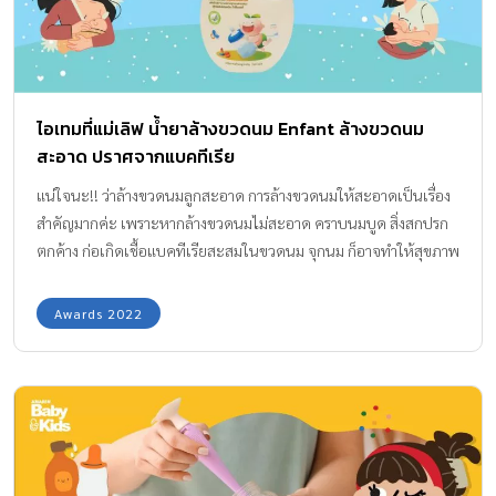
ไอเทมที่แม่เลิฟ น้ำยาล้างขวดนม Enfant ล้างขวดนม
สะอาด ปราศจากแบคทีเรีย
แน่ใจนะ!! ว่าล้างขวดนมลูกสะอาด การล้างขวดนมให้สะอาดเป็นเรื่อง
สำคัญมากค่ะ เพราะหากล้างขวดนมไม่สะอาด คราบนมบูด สิ่งสกปรก
ตกค้าง ก่อเกิดเชื้อแบคทีเรียสะสมในขวดนม จุกนม ก็อาจทำให้สุขภาพ
ลูกแย่ ไม่สบาย มีอาการปวดท้อง ท้องเสียได้ค่ะ ฉะนั้นสิ่งสำคัญอันดับ
แรก เป็น first priority ของคุณพ่อคุณแม่ที่ต้องใส่ใจอย่างที่สุด ก็คือ
Awards 2022
การทำความสะอาดที่ต้องสะอาดแบบหมดจด ไม่เหลือกลิ่น คราบ
สกปรกตกค้างภายในขวดนม จุกนม และภาชนะต่าง ๆ ที่ต้องใส่นม ใส่
อาหารให้ลูกในแต่ละวัน ซึ่งตัวช่วยดีสุดที่จะสามารถจัดการขจัดกลิ่น
คราบนมได้อย่างอยู่หมัด ก็ต้องนี่เลยค่ะ “น้ำยาล้างขวดนม” ไอเทม
เด็ดที่คุณพ่อคุณแม่มือใหม่ต้องใช้กันทุกครัวเรือน แต่ย้ำค่ะว่า ขวดนม
จุกนม ภาชนะใส่อาหารของลูก ต้องล้างทำความสะอาดด้วยน้ำยาล้าง