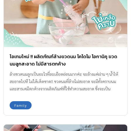
ไอเทมใหม่ !! ผลิตภัณฑ์ล้างขวดนม โคโดโม โอกานิคุ ขวด
นมลูกสะอาด ไม่มีสารตกค้าง
ล้างขวดนมลูกเป็นอะไรที่ละเอียดอ่อนมากค่ะ จะล้างแค่ผ่าน ๆ น้ำให้
สะอาดไปที ไม่ได้เด็ดขาด!! ขวดนมที่ล้างไม่สะอาด จะมีทั้งคราบนม
และสารเคมีตกค้างจากผลิตภัณฑ์ที่ใช้ทำความสะอาด ซึ่งจะเป็น
อันตรายต่อสุขภาพลูกน้อยได้ค่ะ กองบรรณาธิการ Amarin Baby &
Kids มี วิธีล้างขวดนมให้สะอาด พร้อมกับไอเทมใหม่ ผลิตภัณฑ์ล้างขวด
Family
นม โคโดโม โอกานิคุ ที่เขาคิคค้นมาเพื่อขวดนมของเด็กโดยเฉพาะ
รับรองว่าแม่ ๆ จะต้องชอบกันค่ะ