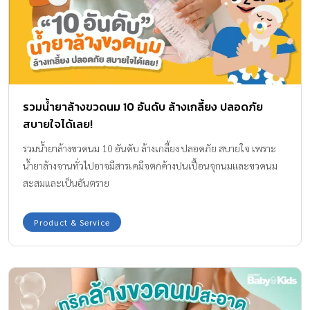
ขวดนมสำหรับเด็กเท่านั้น!! เพราะมีความอ่อนโยน และปลอดภัยจาก
สารเคมีตกค้างค่ะ กองบรรณาธิการ Amarin Baby & Kids ขอแนะนำไอ
เทมที่แม่ ๆ เขาเลิฟกันมาก และก็บอกต่อแนะนำให้ใช้มาค่ะ ซึ่งทางเรา
ได้ลองใช้แล้วก็ดีจริงสมคำร่ำลือ และนี่ก็คือ น้ำยาล้างขวดนม Enfant
สูตรผสมออร์แกนิคทีทรีออยล์ ใช้ดีจนแม่ ๆ เลิฟแบบนี้ ไม่แปลกใจว่า
ทำไมถึงเข้าตากรรมการจนต้องมอบรางวัลการันตีคุณภาพให้เลยค่ะ […]
รวมน้ำยาล้างขวดนม 10 อันดับ ล้างเกลี้ยง ปลอดภัย
สบายใจได้เลย!
รวมน้ำยาล้างขวดนม 10 อันดับ ล้างเกลี้ยง ปลอดภัย สบายใจ เพราะ
น้ำยาล้างจานทั่วไปอาจมีสารเคมีจตกค้างปนเปื้อนจุกนมและขวดนม
สะสมและเป็นอันตราย
Product & Service