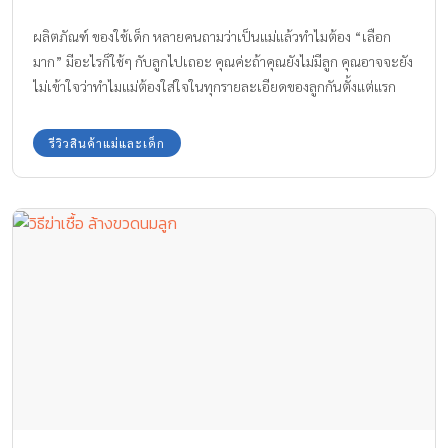
ผลิตภัณฑ์ ของใช้เด็ก หลายคนถามว่าเป็นแม่แล้วทำไมต้อง “เลือก
มาก” มีอะไรก็ใช้ๆ กับลูกไปเถอะ คุณค่ะถ้าคุณยังไม่มีลูก คุณอาจจะยัง
ไม่เข้าใจว่าทำไมแม่ต้องใส่ใจในทุกรายละเอียดของลูกกันตั้งแต่แรก
คลอด ยิ่งโดยเฉพาะกับผลิตภัณฑ์ของใช้ต่างๆ จะต้องผลิตขึ้นมาเพื่อ
ใช้กับเด็กเท่านั้น!!
รีวิวสินค้าแม่และเด็ก