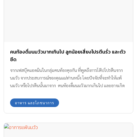
คนท้องดื่มนมวัวมากเกินไป ลูกน้อยเสี่ยงโปรตีนรั่ว และตัว
ซีด
จากเฟสบุ๊คแอดมินในกลุ่มคนท้องคุยกัน ที่พูดถึงการโด๊ปโปรตีนจาก
นมวัว จากประสบการณ์ของคุณแม่ท่านหนึ่ง โดยปัจจัยที่จะทำให้แพ้
นมวัว หรือโปรตีนนั้นมาจาก คนท้องดื่มนมวัวมากเกินไป และอาจเกิด
จากกรรมพันธุ์ร่วมด้วย คือคนในครอบครัวมีประวัติเป็นภูมิแพ้อยู่แล้ว
ทำให้ลูกน้อยมีอาการแพ้นมวัวตามมา คนท้องดื่มนมวัวมากเกินไป ลูก
อาหาร และโภชนาการ
น้อยเสี่ยงโปรตีนรั่ว และตัวซีด อ่านต่อ “ประโยชน์ และอันตรายของ
นมวัว อาการแพ้นมวัวที่ต้องสังเกต” คลิกหน้า 2