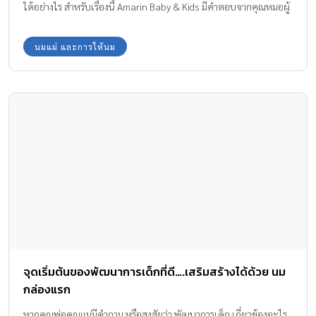
ได้อย่างไร สำหรับเรื่องนี้ Amarin Baby & Kids มีคำตอบจากคุณหมอผู้
เชี่ยวชาญด้านแพ้อาหารในเด็ก มาฝากค่ะ
นมแม่ และการให้นม
จุดเริ่มต้นของพัฒนาการเด็กที่ดี….เสริมสร้างได้ด้วย นม
กล่องแรก
หากคุณพ่อคุณแม่มีคำถาม หรือสงสัยว่า พัฒนาการเด็ก เกี่ยวข้องอะไร