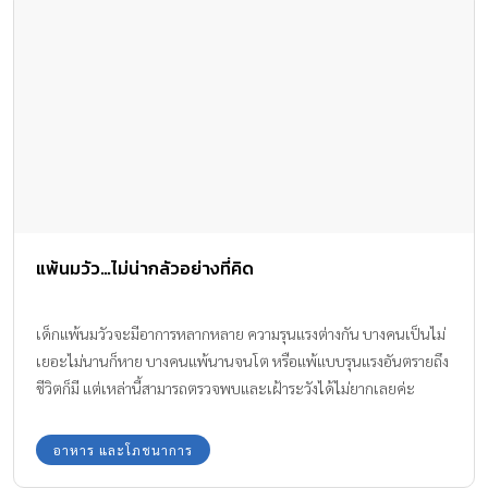
แพ้นมวัว…ไม่น่ากลัวอย่างที่คิด
เด็กแพ้นมวัวจะมีอาการหลากหลาย ความรุนแรงต่างกัน บางคนเป็นไม่
เยอะไม่นานก็หาย บางคนแพ้นานจนโต หรือแพ้แบบรุนแรงอันตรายถึง
ชีวิตก็มี แต่เหล่านี้สามารถตรวจพบและเฝ้าระวังได้ไม่ยากเลยค่ะ
อาหาร และโภชนาการ