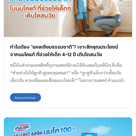
เอกลักษณ์และคุณประโยชน์ที่น่าสนใจแตกต่างกันไป เพื่อช่วยให้คุณ
แม่ตัดสินใจเลือกนมกล่องที่ตอบโจทย์ความต้องการของลูกรักได้
แม่นยำที่สุดค่ะ รู้ก่อน…สูงก่อน! เจาะ “ช่วงเวลาทอง” ของความสูงที่
แม่ต้องรีบเก็บเกี่ยว คุณแม่ทราบไหมคะว่า “ส่วนสูง” ของลูกรักไม่ได้
เพิ่มขึ้นในอัตราที่เท่ากันทุกปี? ในโลกของคุณแม่สายเป๊ะ เราเรียกช่วง
เวลาที่ร่างกายลูกยืดตัวพรวดพราดนี้ว่า “Golden Period” หรือช่วง
ทำไมต้อง “แคลเซียมธรรมชาติ”? เจาะลึกคุณประโยชน์
เวลาทองแห่งการเจริญเติบโตค่ะ ซึ่งถ้าเราเตรียมร่างกายลูกให้พร้อม
จากนมโคแท้ ที่ช่วยให้เด็ก 4-12 ปี เติบโตสมวัย
ด้วย นมวัว UHT เพิ่มความสูง ตั้งแต่เนิ่นๆ พอถึงเวลาที่ “เครื่องติด” ลูก
จะพุ่งทะยานได้ไกลกว่าใครเพื่อนเลยล่ะค่ะ เรามาแอบส่องกันค่ะว่า
หนึ่งในคำถามยอดฮิตที่กุมารแพทย์มักจะได้รับเสมอในคลินิกเด็กคือ
“ตารางเวลา” ของหนุ่มน้อยและสาวน้อยบ้านไหน กำลังเข้าสู่ช่วงนาที
“ทำอย่างไรให้ลูกตัวสูงคะคุณหมอ?” หรือ “ลูกดูตัวเล็กกว่าเพื่อนวัย
ทองกันบ้าง หนุ่มน้อยจอมพลัง (อายุ 10-12 ปี): ช่วงนี้แหละค่ะที่เสียง
เดียวกัน ควรเสริมแคลเซียมแบบไหนดี?” ในทางการแพทย์ คำแนะนำ
เริ่มเปลี่ยน ไหล่เริ่มกว้าง และความสูงจะเริ่ม “ติดสปีด” แบบฉุดไม่อยู่!
ที่ตรงจุดและยั่งยืนที่สุด มักเริ่มต้นจากโภชนาการพื้นฐาน นั่นคือการได้
โดยหนุ่มๆ จะมีโอกาสโกยส่วนสูงไปยาวๆ จนถึงอายุ 18-20 ปี ก่อนที่
รับ “แคลเซียมธรรมชาติ” ค่ะ ความกังวลของคุณพ่อคุณแม่เป็นเรื่องที่
Advertorial
กราฟจะเริ่มคงที่ ดังนั้นช่วง 4-9 ปี คือการ “วอร์มอัพ” […]
เข้าใจได้ เพราะช่วงวัย 4-12 ปี ถือเป็น “ช่วงเวลาทอง” (Golden
Period) ของการสะสมมวลกระดูก (Bone Mineral Density) และการ
เจริญเติบโตอย่างก้าวกระโดด (Growth Spurt) หากเลยช่วงวัยนี้ไป
แล้ว แผ่นการเจริญเติบโตบริเวณปลายกระดูก (Epiphyseal Plate)
จะเริ่มปิด โอกาสในการเพิ่มความสูงจะทำได้ยากขึ้นมาก เมื่อพูดถึง