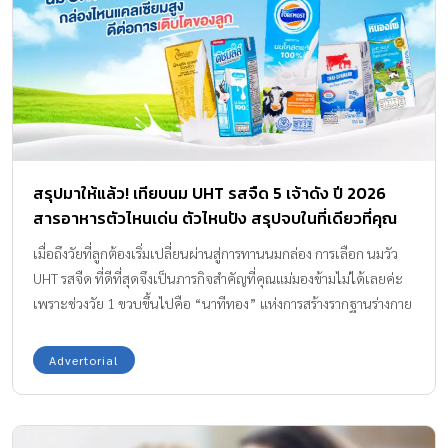
ความสูง “แคลเซียม” คือโครงสร้างหลัก (Matrix) ของกระดูก แต่
แคลเซียมมีหลายรูปแบบในท้องตลาด เหตุผลที่แพทย์เน้นย้ำถึง
แคลเซียมธรรมชาติ โดยเฉพาะจากนมโคแท้ 100% ก็เพราะเป็นแหล่ง
แคลเซียมที่มีชีวปริมาณออกฤทธิ์ (Bioavailability) สูง ร่างกายเด็ก
สามารถดูดซึมและนำไปใช้สร้างเซลล์กระดูก (Osteoblast) ได้อย่างมี
ประสิทธิภาพ ซึ่งวันนี้เราจะมาเจาะลึกกลไกทางสรีรวิทยากันค่ะว่า
ทำไมเด็กวัย 4-12 ปี ถึงต้องการแคลเซียมสูงเป็นพิเศษ และทำไม
สรุปมาให้แล้ว! เทียบนม UHT รสจืด 5 เจ้าดัง ปี 2026
แคลเซียมธรรมชาติจากนมวัวมีผลอย่างไร ไขข้อสงสัย: […]
สารอาหารตัวไหนเด่น ตัวไหนปัง สรุปจบในที่เดียวที่คุณ
แม่ต้องรู้
เมื่อถึงวัยที่ลูกต้องเริ่มเปลี่ยนผ่านสู่การทานนมกล่อง การเลือก นมวัว
UHT รสจืด ที่ดีที่สุดจึงเป็นภารกิจสำคัญที่คุณแม่มองข้ามไม่ได้เลยค่ะ
เพราะช่วงวัย 1 ขวบขึ้นไปคือ “นาทีทอง” แห่งการสร้างรากฐานร่างกาย
โดยเฉพาะเรื่อง “ความสูง” และโครงสร้างกระดูกที่แข็งแรง ซึ่งจะ
เป็นต้นทุนสำคัญให้ลูกรักเติบโตได้อย่างสมวัยและมั่นใจ แน่นอนว่าใน
Advertorial
ปี 2026 นี้ เทรนด์โภชนาการที่คุณแม่ยุคใหม่ให้ความสำคัญเป็นอันดับ
หนึ่งคือ “สารอาหารจากธรรมชาติ” ที่ร่างกายดูดซึมไปใช้ได้จริง โดย
เฉพาะ แคลเซียมจากน้ำนมโคแท้ 100% ที่ไม่ได้มีดีแค่ช่วยเรื่องกระดูก