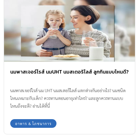
แต่ยังทำงานร่วมกับวิตามินและแร่ธาตุต่าง ๆ เพื่อส่งเสริมพัฒนาการทาง
ร่างกายให้พุ่งทะยานอย่างเต็มศักยภาพ วันนี้ Amarin Baby & Kids
รวบรวม นมวัว UHT รสจืด 5 แบรนด์ยอดฮิต ที่แม่ ๆ ไว้ใจ มาเจาะลึก
รีวิวกันแบบเน้น ๆ ว่ากล่องไหนจะมีแคลเซียมสูง สารอาหารธรรมชาติปัง
และตอบโจทย์เรื่องส่วนสูงของลูกรัก สรุปจบในที่เดียวที่คุณแม่ต้องรู้
ตามไปดูกันเลยค่ะ เสริมพลังการเรียนรู้สู่โลกกว้าง… เริ่มต้นด้วย
‘โภชนาการ’ ที่ใช่ เพื่อต้นทุนชีวิตที่ดีของลูกรัก คุณแม่ทราบไหมคะว่า
[…]
นมพาสเจอร์ไรส์ นมUHT นมสเตอริไลส์ ลูกกินแบบไหนดี?
นมพาสเจอร์ไรส์ นม UHT นมสเตอริไลส์ แตกต่างกันอย่างไร? นมชนิด
ไหนเหมาะกับเด็ก? ควรทานตอนอายุเท่าไหร่? และลูกควรทานแบบ
ไหนถึงจะดี? อ่านได้ที่นี่
อาหาร & โภชนาการ