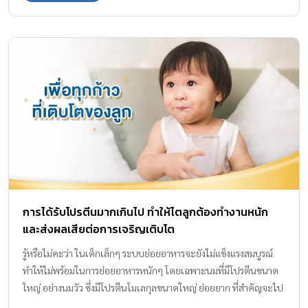
โดยเฉพาะในเด็กเล็ก ที่มักมีอาการไม่สบายท้องหลังจากดื่มนม
การได้รับโปรตีนมากเกินไป ทำให้ไตลูกต้องทำงานหนัก
และส่งผลเสียต่อการเจริญเติบโต
รู้หรือไม่คะว่า ในเด็กเล็กๆ ระบบย่อยอาหารจะยังไม่แข็งแรงสมบูรณ์
ทำให้ไม่พร้อมในการย่อยอาหารหนักๆ โดยเฉพาะนมที่มีโปรตีนขนาด
ใหญ่ อย่างนมวัว ซึ่งมีโปรตีนโมเลกุลขนาดใหญ่ ย่อยยาก ที่สำคัญจะไป
กระตุ้นให้เกิดการแพ้ได้