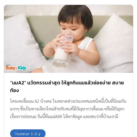
“นมA2” นวัตกรรมล่าสุด ให้ลูกกินนมแล้วย่อยง่าย สบาย
ท้อง
ใครเคยดื่มนม A2 บ้างคะ ในตลาดต่างประเทศนมชนิดนี้เป็นที่นิยมกัน
มากๆ ซึ่งเป็นทางเลือกใหม่สำหรับคนที่มีปัญหาการดื่มนม หรือมีปัญหา
เรื่องการย่อยนม วันนี้ทีมแม่ABK ได้หาข้อมูล และพบว่าที่บ้านเรามี
นมA2 สำหรับเด็กเล็กแล้วนะคะ จึงอยากมาแชร์ให้แม่ๆ ทราบกันค่ะ
เผื่อจะเป็นทางเลือกใหม่สำหรับคุณแม่ในการเลือกนมให้ลูกน้อยดื่ม
Toddler 1-2 y