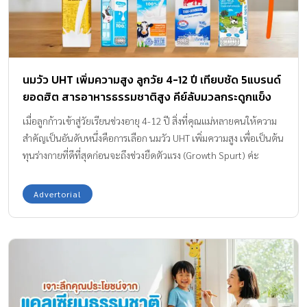
นมวัว UHT เพิ่มความสูง ลูกวัย 4-12 ปี เทียบชัด 5แบรนด์
ยอดฮิต สารอาหารธรรมชาติสูง คีย์ลับมวลกระดูกแข็ง
แรง ที่แม่ต้องรู้!
เมื่อลูกก้าวเข้าสู่วัยเรียนช่วงอายุ 4-12 ปี สิ่งที่คุณแม่หลายคนให้ความ
สำคัญเป็นอันดับหนึ่งคือการเลือก นมวัว UHT เพิ่มความสูง เพื่อเป็นต้น
ทุนร่างกายที่ดีที่สุดก่อนจะถึงช่วงยืดตัวแรง (Growth Spurt) ค่ะ
เพราะความสูงไม่ใช่แค่เรื่องของกรรมพันธุ์ แต่คือการสะสม “มวล
กระดูก” ให้หนาแน่นตั้งแต่วันนี้ เพื่อให้ลูกเติบโตได้อย่างเต็มศักยภาพ
Advertorial
และมีความมั่นใจในทุกกิจกรรม ซึ่งในท้องตลาดปัจจุบันมีนมกล่องให้
เลือกมากมาย จนคุณแม่อาจจะลังเลว่าควรส่งต่อความรักผ่านกล่องไหน
ดี? วันนี้ Amarin Baby & Kids จึงขออาสามาสแกนข้อมูลเจาะจุดเด่น
ของ 5 แบรนด์นม UHT รสจืด ยอดนิยมที่ครองใจคุณแม่ไทยมาอย่าง
ยาวนาน โดยเราจะเน้นไปที่การมองหา “สารอาหารจากธรรมชาติ” ที่
ร่างกายเด็กวัยเรียนดูดซึมไปใช้ได้จริง ซึ่งแต่ละแบรนด์ต่างก็มี