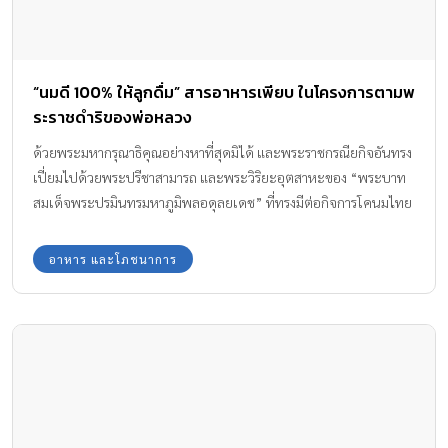
“นมดี 100% ให้ลูกดื่ม” สารอาหารเพียบ ในโครงการตามพ
ระราชดำริของพ่อหลวง
ด้วยพระมหากรุณาธิคุณอย่างหาที่สุดมิได้ และพระราชกรณียกิจอันทรง
เปี่ยมไปด้วยพระปรีชาสามารถ และพระวิริยะอุตสาหะของ “พระบาท
สมเด็จพระปรมินทรมหาภูมิพลอดุลยเดช” ที่ทรงมีต่อกิจการโคนมไทย
Amarin Baby & Kids จึงขอนำเสนอ นมวัว100% ในโครงการตามพระ
ราชดำริของพ่อหลวง
อาหาร และโภชนาการ