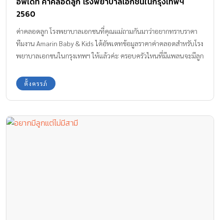
อัพเดท ค่าคลอดลูก โรงพยาบาลเอกชนในกรุงเทพฯ
2560
ค่าคลอดลูก โรงพยาบาลเอกชนที่คุณแม่ถามกันมาว่าอยากทราบราคา
ทีมงาน Amarin Baby & Kids ได้อัพเดทข้อมูลราคาค่าคลอดสำหรับโรง
พยาบาลเอกชนในกรุงเทพฯ ให้แล้วค่ะ ครอบครัวไหนที่มีแพลนจะมีลูก
และตั้งใจจะฝากครรภ์กับโรงพยาบาลเอกชน อยากทราบราคาค่าคลอด
ลูกด้วย ลองศึกษาข้อมูลที่นำมาให้ทราบนี้กันค่ะ
ตั้งครรภ์