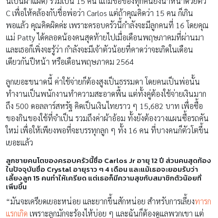
นี้เป็นฝาแฝด) รวมเป็น 15 คน แถมชื่อของทุกคนยังนำหน้าด้วยตัว
C เพื่อให้คล้องกับชื่อพ่อว่า Carlos แต่ถ้าคุณคิดว่า 15 คน ก็เกิน
พอแล้ว คุณคิดผิดค่ะ เพราะครอบครัวนี้กำลังจะมีลูกคนที่ 16 โดยคุณ
แม่ Patty ได้คลอดน้องคนสุดท้ายไปเมื่อเดือนพฤษภาคมที่ผ่านมา
และเธอก็เพิ่งจะรู้ว่า กำลังจะมีเจ้าตัวน้อยที่คาดว่าจะเกิดในเดือน
เดียวกันปีหน้า หรือเดือนพฤษภาคม 2564
ลูกเยอะขนาดนี้ ค่าใช้จ่ายก็ต้องสูงเป็นธรรมดา โดยคนเป็นพ่อนั้น
ทำงานเป็นพนักงานทำความสะอาดพื้น แต่ทั้งคู่ต้องใช้จ่ายเงินมาก
ถึง 500 ดอลลาร์สหรัฐ คิดเป็นเงินไทยราว ๆ 15,682 บาท เพื่อซื้อ
ของกินของใช้ที่จำเป็น รวมถึงค่าผ้าอ้อม ทั้งยังต้องวางแผนซื้อรถคัน
ใหม่ เพื่อให้เพียงพอที่จะบรรทุกลูก ๆ ทั้ง 16 คน ที่บางคนก็ตัวโตขึ้น
เยอะแล้ว
ลูกชายคนโตของครอบครัวนี้ชื่อ Carlos Jr อายุ 12 ปี ส่วนคนสุดท้อง
ในปัจจุบันชื่อ Crystal อายุราว ๆ 4 เดือน และแม้เธอจะยอมรับว่า
เลี้ยงลูก 15 คนทำให้เครียด แต่เธอก็มีความสุขกับสมาชิกตัวน้อยที่
เพิ่มขึ้น
“มันจะเครียดเยอะหน่อย และยากขึ้นสักหน่อย สำหรับการเลี้ยง
ทารก
แรกเกิด
เพราะลูกมักจะร้องไห้บ่อย ๆ และฉันก็ต้องดูแลพวกเขา แต่