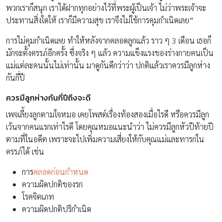
พวกเราก็สนุก เราได้ฝากทุกอย่างไว้ที่พระผู้เป็นเจ้า ไม่ว่าพระเจ้าจะ
ประทานสิ่งใดให้ เราก็มีความสุข เราจึงไม่ใช้การคุมกำเนิดเลย”
การไม่คุมกำเนิดเลย ทำให้หลังจากคลอดลูกแล้ว ราว ๆ 3 เดือน เธอก็
มักจะตั้งครรภ์อีกครั้ง ซึ่งจริง ๆ แล้ว ความแข็งแรงของร่างกายคนเป็น
แม่แต่ละคนนั้นไม่เท่านั้น มาดูกันดีกว่าว่า ปกติแล้วเราควรมีลูกห่าง
กันกี่ปี
ควรมีลูกห่างกันกี่ปีถึงจะดี
เพจเลี้ยงลูกตามใจหมอ เคยโพสต์เรื่องท้องสองเมื่อไรดี หรือควรมีลูก
เว้นจากคนแรกเท่าไรดี โดยคุณหมอแนะนำว่า ไม่ควรมีลูกหัวปีท้ายปี
ตามที่ในอดีต เพราะจะไปเพิ่มความเสี่ยงให้กับคุณแม่และทารกใน
ครรภ์ได้ เช่น
การ
คลอดก่อนกำหนด
ความผิดปกติของรก
โรคจิตเภท
ความผิดปกติปริกำเนิด