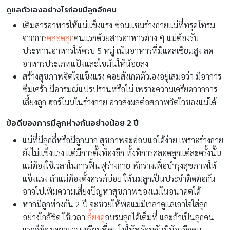
ดูแลตัวเองอย่างไรก่อนมีลูกอีกคน
เติมสารอาหารให้แม่แข็งแรง ซ่อมแซมร่างกายแม่ที่ทรุดโทรม
จากการ
คลอดลูก
คนแรกด้วยสารอาหารต่าง ๆ แม่ต้องรับ
ประทานอาหารให้ครบ 5 หมู่ เน้นอาหารที่มีแคลเซียมสูง ลด
อาหารประเภทแป้งและไขมันให้น้อยลง
สร้างสุขภาพจิตใจแข็งแรง คอยสังเกตตัวเองอยู่เสมอว่า มีอาการ
ซึมเศร้า มีอารมณ์แปรปรวนหรือไม่ เพราะความเครียดจากการ
เลี้ยงลูก ฮอร์โมนในร่างกาย อาจส่งผลต่อสภาพจิตใจของแม่ได้
ข้อดีของการมีลูกห่างกันอย่างน้อย 2 ปี
แม่ที่มีลูกถี่หรือมีลูกมาก สุขภาพจะอ่อนแอได้ง่าย เพราะร่างกาย
ยังไม่แข็งแรง แต่มีการตั้งท้องอีก ทั้งที่การคลอดลูกแต่ละครั้งนั้น
แม่ต้องใช้เวลาในการฟื้นฟูร่างกาย พักร่างเพื่อบำรุงสุขภาพให้
แข็งแรง ถ้าแม่ต้องตั้งครรภ์บ่อย ให้นมลูกเป็นประจำติดต่อกัน
อาจไปเพิ่มความเสี่ยงปัญหาสุขภาพของแม่ในอนาคตได้
หากมีลูกห่างกัน 2 ปี จะช่วยให้พ่อแม่มีเวลาดูแลเอาใจใส่ลูก
อย่างใกล้ชิด ใช้เวลา
เลี้ยงดู
อบรมลูกได้เต็มที่ และถ้าเป็นลูกคน
แรกก็ต้องพยายามเตรียมพี่คนโตให้พร้อมกันมีน้องอีกคน