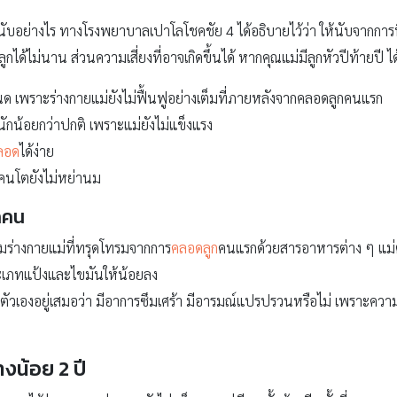
ะนับอย่างไร ทางโรงพยาบาลเปาโลโชคชัย 4 ได้อธิบายไว้ว่า ให้นับจากการท
้ไม่นาน ส่วนความเสี่ยงที่อาจเกิดขึ้นได้ หากคุณแม่มีลูกหัวปีท้ายปี ได
ด เพราะร่างกายแม่ยังไม่ฟื้นฟูอย่างเต็มที่ภายหลังจากคลอดลูกคนแรก
น้อยกว่าปกติ เพราะแม่ยังไม่แข็งแรง
ลอด
ได้ง่าย
กคนโตยังไม่หย่านม
ีกคน
มร่างกายแม่ที่ทรุดโทรมจากการ
คลอดลูก
คนแรกด้วยสารอาหารต่าง ๆ แม่ต
ะเภทแป้งและไขมันให้น้อยลง
ตัวเองอยู่เสมอว่า มีอาการซึมเศร้า มีอารมณ์แปรปรวนหรือไม่ เพราะความ
างน้อย 2 ปี