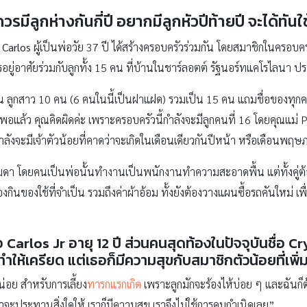
ควรมีลูกห่างกันกี่ปี อยากมีลูกหัวปีท้ายปี จะได้ทันใช
Carlos
ผู้เป็นพ่อวัย 37 ปี ได้สร้างครอบครัวร่วมกัน โดยสมาชิกในครอบครัว
ยู่อาศัยร่วมกับลูกทั้ง 15 คน ที่บ้านใน‎ชาร์ลอตต์ รัฐนอร์ทแคโรไลนา ป
 ลูกสาว 10 คน (6 คนในนี้เป็นฝาแฝด) รวมเป็น 15 คน แถมชื่อของทุกคนยั
ินพอแล้ว คุณคิดผิดค่ะ เพราะครอบครัวนี้กำลังจะมีลูกคนที่ 16 โดยคุณแม่
กำลังจะมีเจ้าตัวน้อยที่คาดว่าจะเกิดในเดือนเดียวกันปีหน้า หรือเดือนพ
รรมดา โดยคนเป็นพ่อนั้นทำงานเป็นพนักงานทำความสะอาดพื้น แต่ทั้งคู่ต้
กินของใช้ที่จำเป็น รวมถึงค่าผ้าอ้อม ทั้งยังต้องวางแผนซื้อรถคันใหม่ เพื
Carlos Jr อายุ 12 ปี ส่วนคนสุดท้องในปัจจุบันชื่อ Cr
ำให้เครียด แต่เธอก็มีความสุขกับสมาชิกตัวน้อยที่เพิ่ม
่อย สำหรับการเลี้ยง
ทารกแรกเกิด
เพราะลูกมักจะร้องไห้บ่อย ๆ และฉันก็ต
เจ้าจะประทานสิ่งใดให้ เราก็มีความสุข เราจึงไม่ใช้การคุมกำเนิดเลย”