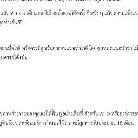
้ว ราว ๆ 3 เดือน เธอก็มักจะตั้งครรภ์อีกครั้ง ซึ่งจริง ๆ แล้ว ความแข็
กห่างกันกี่ปี
สองเมื่อไรดี หรือควรมีลูกเว้นจากคนแรกเท่าไรดี โดยคุณหมอแนะนำว่า ไม่
นครรภ์ได้ เช่น
ห้สุขภาพร่างกายของคุณแม่ได้ฟื้นฟูอย่างเต็มที่ สำหรับ WHO หรือองค์การ
ูตินรีเวช สหรัฐอเมริกา กำหนดไว้ว่าควรมีลูกห่างกันประมาณ 18 เดือน