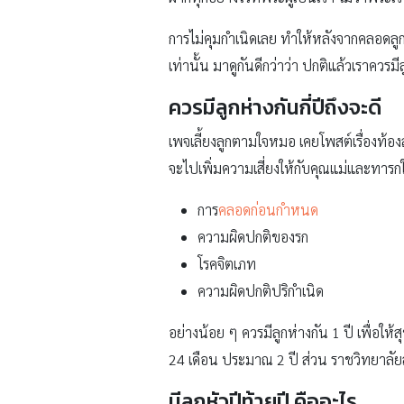
การไม่คุมกำเนิดเลย ทำให้หลังจากคลอดลูกแล
เท่านั้น มาดูกันดีกว่าว่า ปกติแล้วเราควรมีลู
ควรมีลูกห่างกันกี่ปีถึงจะดี
เพจเลี้ยงลูกตามใจหมอ เคยโพสต์เรื่องท้อง
จะไปเพิ่มความเสี่ยงให้กับคุณแม่และทารกใ
การ
คลอดก่อนกำหนด
ความผิดปกติของรก
โรคจิตเภท
ความผิดปกติปริกำเนิด
อย่างน้อย ๆ ควรมีลูกห่างกัน 1 ปี เพื่อใ
24 เดือน ประมาณ 2 ปี ส่วน ราชวิทยาลัยส
มีลูกหัวปีท้ายปี คืออะไร