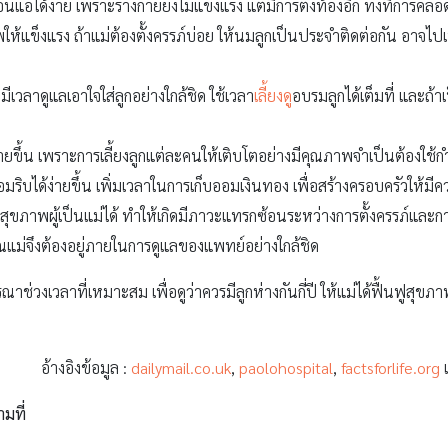
่อนแอได้ง่าย เพราะร่างกายยังไม่แข็งแรง แต่มีการตั้งท้องอีก ทั้งที่การคลอ
ภาพให้แข็งแรง ถ้าแม่ต้องตั้งครรภ์บ่อย ให้นมลูกเป็นประจำติดต่อกัน อาจ
มีเวลาดูแลเอาใจใส่ลูกอย่างใกล้ชิด ใช้เวลา
เลี้ยงดู
อบรมลูกได้เต็มที่ และถ
่ายขึ้น เพราะการเลี้ยงลูกแต่ละคนให้เติบโตอย่างมีคุณภาพจำเป็นต้องใช้กำ
อมริบได้ง่ายขึ้น เพิ่มเวลาในการเก็บออมเงินทอง เพื่อสร้างครอบครัวให้มีค
่อสุขภาพผู้เป็นแม่ได้ ทำให้เกิดมีภาวะแทรกซ้อนระหว่างการตั้งครรภ์และกา
ณแม่จึงต้องอยู่ภายในการดูแลของแพทย์อย่างใกล้ชิด
าช่วงเวลาที่เหมาะสม เพื่อดูว่าควรมีลูกห่างกันกี่ปี ให้แม่ได้ฟื้นฟูสุข
อ้างอิงข้อมูล :
dailymail.co.uk
,
paolohospital
,
factsforlife.org
ามที่