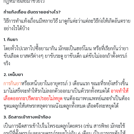
กฎหมายเลยมาช่วยไว้
ทำแท้งเถื่อน อันตรายอย่างไร?
วิธีการทำแท้งเถื่อนมีหลายวิธี มาดูกันค่ะว่าแต่ละวิธีก่อให้เกิดอันตราย
อย่างไรได้บ้าง
1. กินยา
โดยทั่วไปเวลาไปซื้อยามากิน มักจะเป็นฮอร์โมน หรือที่เรียกกันว่ายา
ขับเลือด ยาสตรีต่างๆ ยาขับระดู ยาขับเด็ก แต่ขับไม่ออกถ้าตั้งครรภ์
จริง
2. เหน็บยา
การกินยา
หรือเหน็บยาในอายุครรภ์ 3 เดือนแรก ขณะที่รกยังสร้างขึ้น
มาไม่เสร็จจะทำให้รกไม่ลอกตัวออกมาเป็นตัวรกทั้งหมดได้
อาจทำให้
เลือดออกกะปริดกะปรอยไม่หยุด
จนต้องมาพบแพทย์และจำเป็นต้อง
ขูดมดลูกให้เศษรกหลุดจากผนังมดลูกทั้งหมด เลือดจึงจะหยุดได้
3. ฉีดสารเข้าทางหน้าท้อง
เป็นการฉีดสารเข้าไปในโพรงมดลูกโดยตรง (เช่น สารพิษ) มักจะใช้
กรณีที่ตั้งครรภ์และอายุครรภ์ระยะไม่เกิน 6 เดือน เป็นการกระตุ้นให้