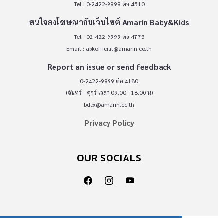
Tel : 0-2422-9999 ต่อ 4510
สนใจลงโฆษณากับเว็บไซต์ Amarin Baby&Kids
Tel : 02-422-9999 ต่อ 4775
Email :
abkofficial@amarin.co.th
Report an issue or send feedback
0-2422-9999 ต่อ 4180
(จันทร์ - ศุกร์ เวลา 09.00 - 18.00 น)
bdcx@amarin.co.th
Privacy Policy
OUR SOCIALS