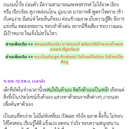
ถนอมน้ำใจ ถ่อมตัว มีความสามารถและพรสวรรค์ ไม่โอ้อวด เงียบ
ขรึม เรียบร้อย สุภาพอ่อนโยน นุ่มนวล มารยาทดี พูดจาไพเราะ เข้า
กับคนง่าย มีเสน่ห์ ใครเห็นก็ชอบ ค่อนข้างฉลาด เก็บความรู้สึก รักการ
แข่งขัน ทะเยอทะยาน ชอบทำตัวเด่น อยากมีชื่อเสียง ชอบวางแผน
มีเป้าหมาย ใจแข็งไม่หวั่นไหว
อ่านเพิ่มเติม >>
สอนแม่ท้องนับ อายุครรภ์ พร้อมวิธีคำนวณกำหนด
คลอด ที่ถูกต้อง!
อ่านเพิ่มเติม >>
ดวงวันเกิดลูก กับพ่อแม่ วันไหนเป็นมิตร วันไหนเป็น
ศัตรู
11.00-12.59 น. เวลาม้า
เด็กที่เกิดในช่วงเวลานี้จะ
สนใจในตัวเอง คิดถึงตัวเองเป็นหลัก
เลือกแต่
สิ่งที่เป็นประโยชน์กับตัวเอง แสวงหาตัวตนจากสิ่งต่างๆ ภายนอก
เพื่อค้นหาตัวเอง
เป็นคนที่คบง่าย ไม่มีเล่ห์เหลี่ยม เปิดเผย จริงใจ ฉลาด ดื้อรั้น ไม่ชอบ
ให้ใครสอน เรียนรู้ได้ดี แข็งแรง อดทน ร่าเริง ชอบความสนุกสนาน