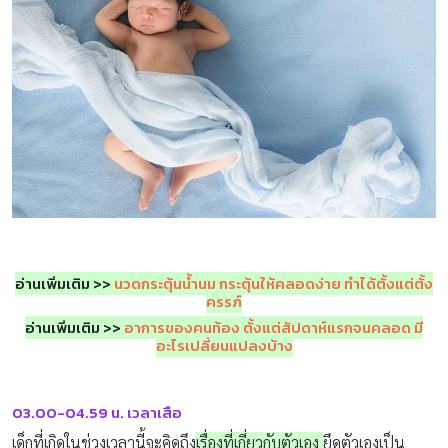
อ่านเพิ่มเติม >>
นวดกระตุ้นน้ำนม กระตุ้นให้คลอดง่าย ทำได้ตั้งแต่ตั้ง
ครรภ์
อ่านเพิ่มเติม >>
อาการของคนท้อง ตั้งแต่สัปดาห์แรกจนคลอด มี
อะไรเปลี่ยนแปลงบ้าง
03.00-04.59 น. เวลาเสือ
เด็กที่เกิดในช่วงเวลานี้จะคิดถึง
เรื่องที่เกี่ยวกับตัวเอง
ยึดตัวเองเป็น