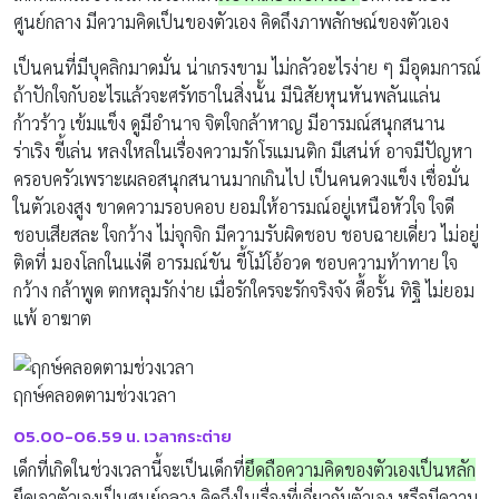
ศูนย์กลาง มีความคิดเป็นของตัวเอง คิดถึงภาพลักษณ์ของตัวเอง
เป็นคนที่มีบุคลิกมาดมั่น น่าเกรงขาม ไม่กลัวอะไรง่าย ๆ มีอุดมการณ์
ถ้าปักใจกับอะไรแล้วจะศรัทธาในสิ่งนั้น มีนิสัยหุนหันพลันแล่น
ก้าวร้าว เข้มแข็ง ดูมีอำนาจ จิตใจกล้าหาญ มีอารมณ์สนุกสนาน
ร่าเริง ขี้เล่น หลงใหลในเรื่องความรักโรแมนติก มีเสน่ห์ อาจมีปัญหา
ครอบครัวเพราะเผลอสนุกสนานมากเกินไป เป็นคนดวงแข็ง เชื่อมั่น
ในตัวเองสูง ขาดความรอบคอบ ยอมให้อารมณ์อยู่เหนือหัวใจ ใจดี
ชอบเสียสละ ใจกว้าง ไม่จุกจิก มีความรับผิดชอบ ชอบฉายเดี่ยว ไม่อยู่
ติดที่ มองโลกในแง่ดี อารมณ์ขัน ขี้โม้โอ้อวด ชอบความท้าทาย ใจ
กว้าง กล้าพูด ตกหลุมรักง่าย เมื่อรักใครจะรักจริงจัง ดื้อรั้น ทิฐิ ไม่ยอม
แพ้ อาฆาต
ฤกษ์คลอดตามช่วงเวลา
05.00-06.59 น. เวลากระต่าย
เด็กที่เกิดในช่วงเวลานี้จะเป็นเด็กที่
ยึดถือความคิดของตัวเองเป็นหลัก
ยึดเอาตัวเองเป็นศูนย์กลาง คิดถึงในเรื่องที่เกี่ยวกับตัวเอง หรือมีความ