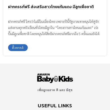
ฝากครรภ์ฟรี ส่งเสริมสาวไทยแก้มแดง มีลูกเพื่อชาติ
ฝากครรภ์ฟรี ใครว่าไม่มีในเมืองไทย เพราะปีนี้รัฐบาลเขาหนุนให้คู่รัก
แต่งงานทุกครัวเรือนทั่วไทยมีลูกใน “โครงการสาวไทนแก้มแดง” เร่ง
ปั๊มมีลูกเพื่อชาติ โดยหนุนให้สิทธิฝากครรภ์ฟรีมากถึง 5 ครั้งแถมยังได้
สิทธิพิเศษอื่นๆ อีกเพียบเลยค่ะ ทีมงาน Amarin Baby & Kids มีข้อมูล
ในเรื่องนี้มาบอกต่อให้ได้ทราบกันค่ะ
ตั้งครรภ์
เพื่อลูกฉลาด ดี และ มีสุข
USEFUL LINKS