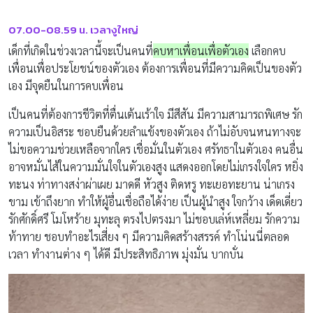
07.00-08.59 น. เวลางูใหญ่
เด็กที่เกิดในช่วงเวลานี้จะเป็นคนที่
คบหาเพื่อนเพื่อตัวเอง
เลือกคบ
เพื่อนเพื่อประโยชน์ของตัวเอง ต้องการเพื่อนที่มีความคิดเป็นของตัว
เอง มีจุดยืนในการคบเพื่อน
เป็นคนที่ต้องการชีวิตที่ตื่นเต้นเร้าใจ มีสีสัน มีความสามารถพิเศษ รัก
ความเป็นอิสระ ชอบยืนด้วยลำแข้งของตัวเอง ถ้าไม่อับจนหนทางจะ
ไม่ขอความช่วยเหลือจากใคร เชื่อมั่นในตัวเอง ศรัทธาในตัวเอง คนอื่น
อาจหมั่นไส้ในความมั่นใจในตัวเองสูง แสดงออกโดยไม่เกรงใจใคร หยิ่ง
ทะนง ท่าทางสง่าผ่าเผย มาดดี หัวสูง ติดหรู ทะเยอทะยาน น่าเกรง
ขาม เข้าถึงยาก ทำให้ผู้อื่นเชื่อถือได้ง่าย เป็นผู้นำสูง ใจกว้าง เด็ดเดี่ยว
รักศักดิ์ศรี โมโหร้าย มุทะลุ ตรงไปตรงมา ไม่ชอบเล่ห์เหลี่ยม รักความ
ท้าทาย ชอบทำอะไรเสี่ยง ๆ มีความคิดสร้างสรรค์ ทำโน่นนี่ตลอด
เวลา ทำงานต่าง ๆ ได้ดี มีประสิทธิภาพ มุ่งมั่น บากบั่น