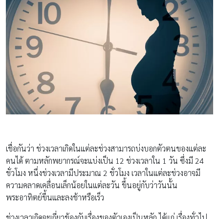
เชื่อกันว่า ช่วงเวลาเกิดในแต่ละช่วงสามารถบ่งบอกตัวตนของแต่ละ
คนได้ ตามหลักพยากรณ์จะแบ่งเป็น 12 ช่วงเวลาใน 1 วัน ซึ่งมี 24
ชั่วโมง หนึ่งช่วงเวลามีประมาณ 2 ชั่วโมง เวลาในแต่ละช่วงอาจมี
ความคลาดเคลื่อนเล็กน้อยในแต่ละวัน ขึ้นอยู่กับว่าวันนั้น
พระอาทิตย์ขึ้นและลงช้าหรือเร็ว
ช่วงเวลาเกิดจะเกี่ยวข้องกับเรื่องของตัวเองเป็นหลัก ได้แก่ เรื่องทั่วไป