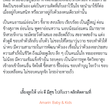
คิดเป็นของตัวเอง แต่เป็นความคิดที่เก็บเอาไว้ในใจ จะนำมาใช้ก็ต่อ
เมื่ออยู่กับคนสนิท หรือเวลาอยู่กับตัวเองคนเดียวเท่านั้น
เป็นคนอารมณ์อ่อนไหว ขี้อาย สงบเงียบ เรียบร้อย เป็นผู้ใหญ่ ค่อน
ข้างสุภาพ อ่อนโยน พูดจาอ่อนหวาน นอบน้อมถ่อมตน มีมารยาท
รักสวยรักงาม ระมัดระวังตัวเสมอ ละเอียดถี่ถ้วน สะอาดสะอ้าน แต่ง
ตัวดูดี ชอบทำตัวลึกลับ เก็บตัว ไม่ชอบให้ใครมาวุ่นวาย ชอบทำตัวให้
น่าคบ มีความสามารถในการพัฒนาตัวเอง เชื่อมั่นว่าตัวเองจะประสบ
ความสำเร็จในชีวิต ถึงแม้จะดูเงียบ ลึก ๆ เป็นคนมั่นใจ ทะเยอทะยาน
ไม่น้อย มีความเข้มแข็งข้างใน รอบคอบ เป็นนักการทูต จิตวิทยาสูง
เข้าอกเข้าใจคนอื่น จิตใจดี ขี้สงสาร ขี้ใจอ่อน ชอบทำบุญ ใจกว้าง ชอบ
ช่วยเหลือคน ไม่ชอบคนจุกจิก โกรธง่ายหายเร็ว
เลี้ยงลูกให้ เก่ง ดี มีสุข ไปกับเรา คลิกติดตามที่
Amarin Baby & Kids