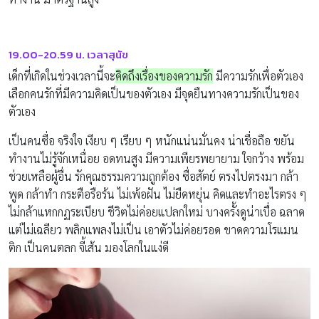
19.00-20.59 น. เวลาสุนัข
เด็กที่เกิดในช่วงเวลานี้จะ
คิดถึงเรื่องของความรัก
มีความรักเพื่อตัวเอง
เลือกคนรักที่มีความคิดเป็นของตัวเอง มีจุดยืนทางความรักเป็นของ
ตัวเอง
เป็นคนซื่อ จริงใจ เงียบ ๆ เรียบ ๆ หนักแน่นมั่นคง น่าเชื่อถือ ขยัน
ทำงานไม่รู้จักเหนื่อย อดทนสูง มีความเพียรพยายาม ใจกว้าง พร้อม
ช่วยเหลือผู้อื่น รักคุณธรรมความถูกต้อง ซื่อสัตย์ ตรงไปตรงมา กล้า
พูด กล้าทำ กระตือรือร้น ไม่เพ้อฝัน ไม่ยืดหยุ่น คิดและทำอะไรตรง ๆ
ไม่กล้าแหกกฏระเบียบ ชีวิตไม่ค่อยแปลกใหม่ บางครั้งดูน่าเบื่อ ฉลาด
แต่ไม่เฉลียว พลิกแพลงไม่เป็น เอาตัวไม่ค่อยรอด ขาดความโรแมน
ติก เป็นคนตลก จี้เส้น มองโลกในแง่ดี