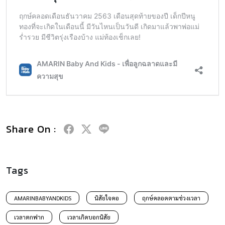
Share On :
Tags
AMARINBABYANDKIDS
นิสัยใจคอ
ฤกษ์คลอดตามช่วงเวลา
เวลาตกฟาก
เวลาเกิดบอกนิสัย