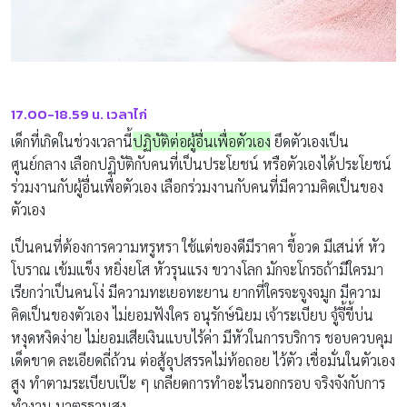
17.00-18.59 น. เวลาไก่
เด็กที่เกิดในช่วงเวลานี้
ปฏิบัติต่อผู้อื่นเพื่อตัวเอง
ยึดตัวเองเป็น
ศูนย์กลาง เลือกปฏิบัติกับคนที่เป็นประโยชน์ หรือตัวเองได้ประโยชน์
ร่วมงานกับผู้อื่นเพื่อตัวเอง เลือกร่วมงานกับคนที่มีความคิดเป็นของ
ตัวเอง
เป็นคนที่ต้องการความหรูหรา ใช้แต่ของดีมีราคา ขี้อวด มีเสน่ห์ หัว
โบราณ เข้มแข็ง หยิ่งยโส หัวรุนแรง ขวางโลก มักจะโกรธถ้ามีใครมา
เรียกว่าเป็นคนโง่ มีความทะเยอทะยาน ยากที่ใครจะจูงจมูก มีความ
คิดเป็นของตัวเอง ไม่ยอมฟังใคร อนุรักษ์นิยม เจ้าระเบียบ จู้จี้ขี้บ่น
หงุดหงิดง่าย ไม่ยอมเสียเงินแบบไร้ค่า มีหัวในการบริการ ชอบควบคุม
เด็ดขาด ละเอียดถี่ถ้วน ต่อสู้อุปสรรคไม่ท้อถอย ไว้ตัว เชื่อมั่นในตัวเอง
สูง ทำตามระเบียบเป๊ะ ๆ เกลียดการทำอะไรนอกกรอบ จริงจังกับการ
ทำงาน มาตรฐานสูง