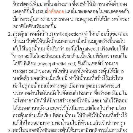
รีเซฟเตอร์เพิ่มมากขึ้นอย่างมาก ซึ่งจะทำให้มีการหดรัดตัว ของ
มดลูกถี่ขึ้นในระยะ
ใกล้คลอด
และในระยะคลอด ในขณะคลอดถ้า
มีการกระตุ้นการถ่ายขยายของ ปากมดลูกจะทำให้มีการหลั่งของ
ออกซิโทซินเพิ่มมากขึ้น
กระตุ้นการหลั่งน้ำนม (milk ejection) ทำให้กล้ามเนื้อของต่อม
น้ำนม บีบตัวให้หลั่งน้ำนมออกมา เมื่อน้ำนมถูกสร้างขึ้นจะไป
เก็บไว้ในถุงน้ำนม ซึ่งเรียกว่า อะวีโอไล (alveoli) เพื่อเตรียมไว้ให
้ทารก อะวีโอไลจะล้อมรอบด้วยกล้ามเนื้อเรียบที่เรียกว่า เซลล์ไม
โออิปิทีเลียม (myoepithelial cell) ซึ่งเป็นเซลล์เป้าหมาย
(target cell) ของออกซิโทซิน ออกซิโทซินจะกระตุ้นให้มีการ
หดรัดตัว ของกล้ามเนื้อเรียบนี้ ทำให้น้ำนมที่สร้างไว้แล้วไหล
เข้าไปสู่ท่อน้ำนมเมื่อทารกดูด เมื่อทารกดูดนม จะส่งกระแส
ประสาทผ่านไขสันหลัง ไปยังเซลล์ประสาท ที่สร้างฮอร์โมน ใน
ไฮโพทาลามัสทำให้มีการสร้างออกซิโทซิน และมาเก็บไว้ที่ต่อม
ใต้สมองส่วนหลัง และแพร่เข้าไปในกระแสเลือด ไปทำงานโดย
กระตุ้นกล้ามเนื้อเรียบที่ต่อมน้ำนม ให้บีบตัวให้น้ำนมที่สร้างไว้
แล้วให้ไหลออกมาตามท่อน้ำนมไปที่หัวนมแล้วเข้าปากทารก
ฮอร์โมนออกซิโทซินจะกระตุ้นให้มารดามีพฤติกรรมในการเลี้ยง