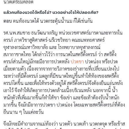
นวดเตรียมคลอด
แล้วคนท้องนวดได้หรือไม่? นวดอย่างไรให้ปลอดภัย?
ตอบ
คนท้องนวดได้ นวดกระตุ้นน้ำนม ก็ได้เช่นกัน
รศ.นพ.สมชาย ธนวัฒนาเจริญ หน่วยเวชศาสตร์มารดาและทารกใน
ครรภ์ ภาควิชาสูติศาสตร์-นรีเวชวิทยา คณะแพทยศาสตร์
จุฬาลงกรณ์มหาวิทยาลัย และ โรงพยาบาลจุฬาลงกรณ์
สภากาชาดไทย ได้กล่าวไว้ว่า การนวดในสตรีตั้งครรภ์ ว่า สตรีตั้ง
ครรภ์ส่วนใหญ่มักจะมีอาการปวดหลัง
ปวดขา
ปวดน่อง หรือปวด
เมื่อยตามตัว เนื่องจากจากกายวิภาคของร่างกายที่เปลี่ยนแปลงไป
ระหว่างที่มีตั้งครรภ์ มดลูกที่มีขนาดใหญ่ขึ้นทำให้ท้องของสตรีตั้ง
ครรภ์โตขึ้น และเพื่อให้ทรงตัวอยู่ได้ สตรีตั้งครรภ์จึงต้องยืนแอ่นหลัง
เอาไว้ จึงทำให้เกิดอาการปวดกล้ามเนื้อบริเวณหลัง นอกจากนี้ น้ำ
หนักตัวที่เพิ่มมากขึ้นก็ทำให้ขา ข้อเข่า และข้อเท้าต้องรับน้ำหนัก
มากขึ้น จึงมักมีอาการปวดขา ปวดน่อง โดยเฉพาะสตรีตั้งครรภ์ที่ต้อง
ยืนนาน ๆ ในแต่ละวัน
จึงมักจะมีคำถามจากแม่ท้องว่า นวดตัว นวดเท้า นวดกดจุด หรือเข้าส