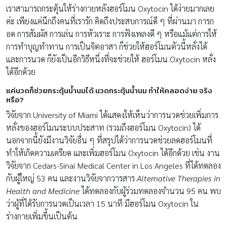
เราสามารถกระตุ้นให้ร่างกายหลังฮอร์โมน Oxytocin ได้ง่ายมากเลย
ค่ะ เพียงแค่นึกถึงคนที่เรารัก คิดถึงประสบการณ์ดี ๆ ที่ผ่านมา การก
อด การสัมผัส การเล่น การหัวเราะ การฟังเพลงดี ๆ หรือแม้แต่การให้
การทำบุญทำทาน การเป็นจิตอาสา ก็ช่วยให้ฮอร์โมนตัวนี้หลั่งได้
และการนวด ก็ยังเป็นอีกวิธีหนึ่งที่จะช่วยให้ ฮอร์โมน Oxytocin หลั่ง
ได้อีกด้วย
แค่นวดก็ช่วยกระตุ้นน้ำนมได้ นวดกระตุ้นน้ำนม ทำให้คลอดง่าย จริง
หรือ?
วิจัยจาก University of Miami ได้แสดงให้เห็นว่าการนวดช่วยเพิ่มการ
หลั่งของฮอร์โมนระบบประสาท (รวมถึงฮอร์โมน Oxytocin) ได้
นอกจากนี้ยังมีงานวิจัยอื่น ๆ ที่สรุปได้ว่าการนวดช่วยลดฮอร์โมนที่
ทำให้เกิดความเครียด และเพิ่มฮอร์โมน Oxytocin ได้อีกด้วย เช่น งาน
วิจัยจาก Cedars-Sinai Medical Center in Los Angeles ที่ได้ทดลอง
กับผู้ใหญ่ 53 คน และงานวิจัยจากวารสาร
Alternative Therapies in
Health and Medicine
ได้ทดลองกับผู้ร่วมทดลองจำนวน 95 คน พบ
ว่าผู้ที่ได้รับการนวดเป็นเวลา 15 นาที มีฮอร์โมน Oxytocin ใน
ร่างกายเพิ่มขึ้นเป็นต้น