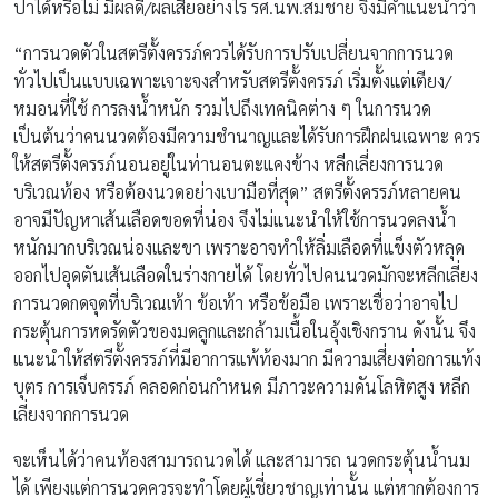
ปาได้หรือไม่ มีผลดี/ผลเสียอย่างไร รศ.นพ.สมชาย จึงมีคำแนะนำว่า
“การนวดตัวในสตรีตั้งครรภ์ควรได้รับการปรับเปลี่ยนจากการนวด
ทั่วไปเป็นแบบเฉพาะเจาะจงสำหรับสตรีตั้งครรภ์ เริ่มตั้งแต่เตียง/
หมอนที่ใช้ การลงน้ำหนัก รวมไปถึงเทคนิคต่าง ๆ ในการนวด
เป็นต้นว่าคนนวดต้องมีความชำนาญและได้รับการฝึกฝนเฉพาะ ควร
ให้สตรีตั้งครรภ์นอนอยู่ในท่านอนตะแคงข้าง หลีกเลี่ยงการนวด
บริเวณท้อง หรือต้องนวดอย่างเบามือที่สุด” สตรีตั้งครรภ์หลายคน
อาจมีปัญหาเส้นเลือดขอดที่น่อง จึงไม่แนะนำให้ใช้การนวดลงน้ำ
หนักมากบริเวณน่องและขา เพราะอาจทำให้ลิ่มเลือดที่แข็งตัวหลุด
ออกไปอุดตันเส้นเลือดในร่างกายได้ โดยทั่วไปคนนวดมักจะหลีกเลี่ยง
การนวดกดจุดที่บริเวณเท้า ข้อเท้า หรือข้อมือ เพราะเชื่อว่าอาจไป
กระตุ้นการหดรัดตัวของมดลูกและกล้ามเนื้อในอุ้งเชิงกราน ดังนั้น จึง
แนะนำให้สตรีตั้งครรภ์ที่มีอาการแพ้ท้องมาก มีความเสี่ยงต่อการแท้ง
บุตร การเจ็บครรภ์ คลอดก่อนกำหนด มีภาวะความดันโลหิตสูง หลีก
เลี่ยงจากการนวด
จะเห็นได้ว่าคนท้องสามารถนวดได้ และสามารถ นวดกระตุ้นน้ำนม
ได้ เพียงแต่การนวดควรจะทำโดยผู้เชี่ยวชาญเท่านั้น แต่หากต้องการ