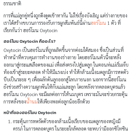
ธรรมชาติ
การที่แม่ลูกคู่หนึ่งถูกดึงดูดเข้าหากัน ไม่ใช่เรื่องบังเอิญ แต่ร่างกายของ
เราได้สร้างขบวนการรองรับการผูกสัมพันธ์นี้ผ่าน
ฮอร์โมน
1 ตัว ที่
เรียกกันว่า ฮอร์โมน Oxytocin
ฮอร์โมน Oxytocin คืออะไร?
Oxytocin เป็นฮอร์โมนที่ถูกผลิตขึ้นจากต่อมใต้สมอง ซึ่งเป็นส่วนที่
ทำหน้าที่ควบคุมการทำงานของร่างกาย โดยฮอร์โมนตัวนี้จะหลั่ง
ออกมาสู่กระแสเลือดของแม่ เพื่อส่งตรงไปสู่มดลูก ในตอนท่แม่เริ่มเจ็บ
ท้องเข้าสู่ระยะคลอด ทำให้มีแรงเบ่ง ทำให้กล้ามเนื้อมดลูกมีการหดตัว
บีบเป็นระยะ ๆ เพื่อผลักดันลูกออกสู่โลกภายนอก นอกจากนี้ฮอร์โมน
ยังช่วยสร้างความผูกพันให้กับแม่และลูก โดยหลังจากคลอดบุตรแล้ว
ฮอร์โมน Oxytocin จะมีผลต่อการให้นมบุตร เพราะมันจะช่วยกระตุ้น
การหลั่งของ
น้ำนม
ให้เพียงพอต่อลูกน้อยอีกด้วย
หน้าที่ของฮอร์โมน Oxytocin
กระตุ้นการหดรัดตัวของกล้ามเนื้อเรียบของมดลูกของหญิงมี
ครรภ์ ในการคลอดบุตร ในระยะใกล้คลอด จะพบว่ามีออกซิโทซิน