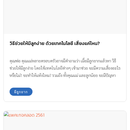
วิธีช่วยให้มีลูกง่าย ด้วยเทคโนโลยี เสี่ยงแค่ไหน?
คุณพ่อ คุณแม่หลายครอบครัวอาจมีคำถามว่า เมื่อมีลูกยากแล้วหา วิธี
ช่วยให้มีลูกง่าย โดยใช้เทคโนโลยีต่างๆ เข้ามาช่วย จะมีความเสี่ยงอะไร
หรือไม่? จะทำให้แท้งไหม? รวมถึง ทั้งคุณแม่ และลูกน้อย จะมีปัญหา
อะไรหรือเปล่า? เรามีคำตอบที่ถูกต้องจากแพทย์ผู้เชี่ยวชาญด้าน
เทคโนโลยีมาฝากกันค่ะ
มีลูกยาก