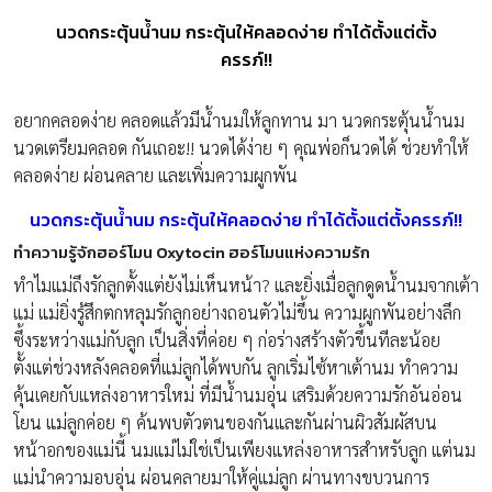
นวดกระตุ้นน้ำนม กระตุ้นให้คลอดง่าย ทำได้ตั้งแต่ตั้ง
ครรภ์!!
อยากคลอดง่าย คลอดแล้วมีน้ำนมให้ลูกทาน มา นวดกระตุ้นน้ำนม
นวดเตรียมคลอด กันเถอะ!! นวดได้ง่าย ๆ คุณพ่อก็นวดได้ ช่วยทำให้
คลอดง่าย ผ่อนคลาย และเพิ่มความผูกพัน
นวดกระตุ้นน้ำนม กระตุ้นให้คลอดง่าย ทำได้ตั้งแต่ตั้งครรภ์!!
ทำความรู้จักฮอร์โมน Oxytocin ฮอร์โมนแห่งความรัก
ทำไมแม่ถึงรักลูกตั้งแต่ยังไม่เห็นหน้า? และยิ่งเมื่อลูกดูดน้ำนมจากเต้า
แม่ แม่ยิ่งรู้สึกตกหลุมรักลูกอย่างถอนตัวไม่ขึ้น ความผูกพันอย่างลึก
ซึ้งระหว่างแม่กับลูก เป็นสิ่งที่ค่อย ๆ ก่อร่างสร้างตัวขึ้นทีละน้อย
ตั้งแต่ช่วงหลังคลอดที่แม่ลูกได้พบกัน ลูกเริ่มไซ้หาเต้านม ทำความ
คุ้นเคยกับแหล่งอาหารใหม่ ที่มีน้ำนมอุ่น เสริมด้วยความรักอันอ่อน
โยน แม่ลูกค่อย ๆ ค้นพบตัวตนของกันและกันผ่านผิวสัมผัสบน
หน้าอกของแม่นี้ นมแม่ไม่ใช่เป็นเพียงแหล่งอาหารสำหรับลูก แต่นม
แม่นำความอบอุ่น ผ่อนคลายมาให้คู่แม่ลูก ผ่านทางขบวนการ