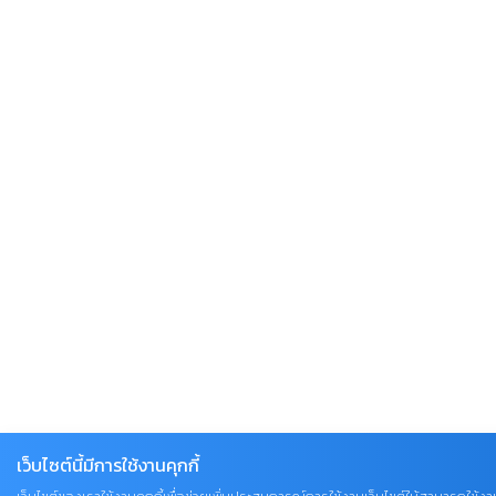
เว็บไซต์นี้มีการใช้งานคุกกี้