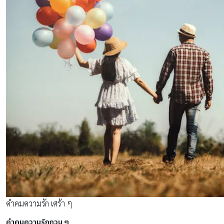
คำคมความรัก เศร้า ๆ
คำคมความรักกวน ๆ