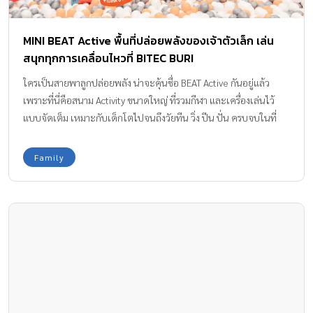
MINI BEAT Active พื้นที่ปล่อยพลังของเจ้าตัวเล็ก เล่น
สนุกทุกการเคลื่อนไหวที่ BITEC BURI
ใครเป็นสายพาลูกปล่อยพลัง น่าจะคุ้นชื่อ BEAT Active กันอยู่แล้ว
เพราะที่นี่คือสนาม Activity ขนาดใหญ่ ที่รวมกีฬา และเครื่องเล่นไว้
แบบจัดเต็ม เหมาะกับเด็กโตไปจนถึงวัยทีน วิ่ง ปีน ปั่น ครบจบในที่
เดียว และตอนนี้ ภายใน BEAT Active ก็มีอีกหนึ่งโซนที่น่าสนใจเพิ่มเข้า
มา นั่นคือ MINI BEAT Active พื้นที่สำหรับเด็กเล็กวัย 1–5 ปี ที่ออกแบบ
Family
มาให้เหมาะกับช่วงวัยมากขึ้น ทั้งรูปแบบการเล่นและระดับความท้าทาย
ก่อนหน้านี้ โซนหลักของ BEAT Active จะเน้นกิจกรรมที่ใช้พลังค่อนข้าง
เยอะ เหมาะกับเด็กที่เริ่มควบคุมร่างกายได้ดีแล้ว แต่ มินิบีทแอคทีฟ
คือการ “ย่อโลกของการเล่น” ให้เหมาะกับเด็กเล็กมากขึ้น ทั้งขนาด
เครื่องเล่น ความปลอดภัย และรูปแบบกิจกรรม มาทำความรู้จักกับ MINI
BEAT Active MINI BEAT Active คือ โซนกิจกรรมสำหรับเด็กเล็กภายใน
BITEC BURI ที่รวมเครื่องเล่นและกิจกรรมเสริมพัฒนาการไว้ในที่เดียว
[…]