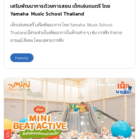
เสริมพัฒนาการด้วยการสอน เด็กเล่นดนตรี โดย
Yamaha Music School Thailand
เด็กเล่นดนตรี เสริมพัฒนาการ โดย Yamaha Music School
Thailand มีส่วนช่วยในพัฒนาการในด้านต่าง ๆ เช่น การฟัง ร่างกาย
อารมณ์ สังคม โดยเฉพาะการฟัง
Family