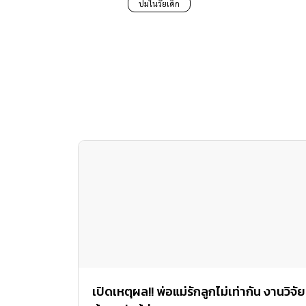
ปมในวัยเด็ก
เปิดเหตุผล!! พ่อแม่รักลูกไม่เท่ากัน งานวิจัย