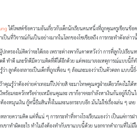
lung
ได้โพสต์ข้อความอันเกี่ยวกับเด็กนักเรียนคนหนึ่งที่ถูกคุณครูเขีย
าเป็นที่วิจารณ์กันเป็นอย่างมากในโลกของโซเชียลถึง การกระทำดังกล่าวน
ี่ผู้ปกครองไม่คิดว่าจะได้เจอ เพราะต่างพากันคาดหวังว่า การที่ลูกไปเรียน
่คิดดี ทำดี และรักดีมีความคิดที่ดีได้อีกด้วย แต่พอมาเจอเหตุการณ์แบบนี
อรู้ว่า ลูกต้องกลายเป็นเด็กที่ถูกเพื่อน ๆ ล้อและมองว่าเป็นตัวตลก แบบนี้ยิ
าถ้าคุณรู้ว่าต้องจ่ายค่าเทอมก็ไปจ่ายสิ จะมาโทษคุณครูฝ่ายเดียวก็คงไม่ได้
่งมีพร้อมจะควักหรือจ่ายเหมือนคุณละ เขาก็อาจจะกำลังหาเงินกันอยู่ก็เป็น
ต้องหมุนเงิน กู้หนี้ยืมสินทั้งในและนอกระบบอีก มันไม่ใช่เรื่องเล่น ๆ เลย
ลายความคิด แต่ที่แน่ ๆ การกระทำที่ทางโรงเรียนมองว่า เป็นแค่การฝากข
่ พวกเขาทำผิดอะไร ทำไมถึงต้องทำกับเขาแบบนี้ด้วย นอกจากคำถามที่ไม่มีใค