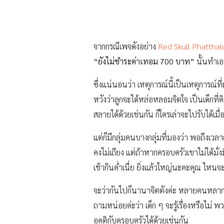
จากกรณีเพจดังอย่าง
Red Skull Phattha
“ยังไม่ชำระค่าเทอม 700 บาท”
นั้นทำเอ
ซึ่งแน่นอนว่า เหตุการณ์นี้เป็นเหตุการณ์ท
หวังว่าลูกจะได้หล่อหลอมจิตใจ เป็นเด็กที
สลายได้ด้วยเช่นกัน ก็ใครเล่าจะไปรับได้เมื่
แต่ก็มีกลุ่มคนบางกลุ่มที่มองว่า พอถึงเวล
คงไม่เถียง แต่ถ้าหากครอบครัวเขาไม่ได้มั
เช้ากินค่ำเนี่ย ยิ่งแล้วใหญ่นะคะคุณ ไหนจะ
จะว่ากันไปก็นานาจิตตังค่ะ หลายคนหลากห
ถามหน่อยค่ะว่า เด็ก ๆ จะรู้เรื่องหรือไม
อคติกับครอบครัวได้ด้วยเช่นกัน