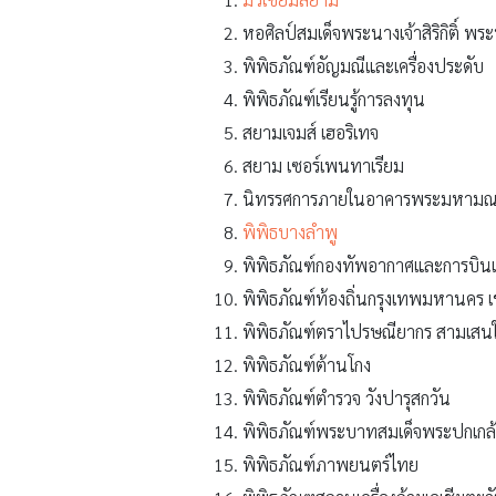
หอศิลป์สมเด็จพระนางเจ้าสิริกิติ์ พ
พิพิธภัณฑ์อัญมณีและเครื่องประดับ
พิพิธภัณฑ์เรียนรู้การลงทุน
สยามเจมส์ เฮอริเทจ
สยาม เซอร์เพนทาเรียม
นิทรรศการภายในอาคารพระมหามณฑ
พิพิธบางลำพู
พิพิธภัณฑ์กองทัพอากาศและการบินแ
พิพิธภัณฑ์ท้องถิ่นกรุงเทพมหานคร 
พิพิธภัณฑ์ตราไปรษณียากร สามเสน
พิพิธภัณฑ์ต้านโกง
พิพิธภัณฑ์ตำรวจ วังปารุสกวัน
พิพิธภัณฑ์พระบาทสมเด็จพระปกเกล้าเ
พิพิธภัณฑ์ภาพยนตร์ไทย