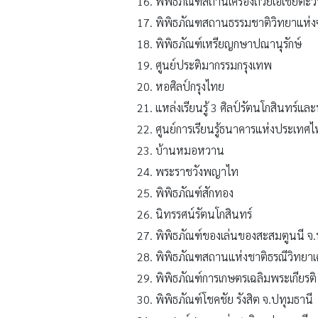
พิพิธภัณฑสถานเครื่องถ้วยเอเชียตะวั
พิพิธภัณฑสถานธรรมชาติวิทยาแห่ง
พิพิธภัณฑ์เหรียญกษาปณานุรักษ์
ศูนย์ประติมากรรมกรุงเทพ
หอศิลป์กรุงไทย
แหล่งเรียนรู้ 3 ศิลป์รัตนโกสินทร
ศูนย์การเรียนรู้ธนาคารแห่งประเทศ
บ้านหมอหวาน
พระราชวังพญาไท
พิพิธภัณฑ์สักทอง
นิทรรศน์รัตนโกสินทร์
พิพิธภัณฑ์ของเล่นของสะสมตูนนี จ.
พิพิธภัณฑสถานแห่งชาติธรณีวิทยาเฉ
พิพิธภัณฑ์การเกษตรเฉลิมพระเกียรติ
พิพิธภัณฑ์โชคชัย รังสิต จ.ปทุมธานี