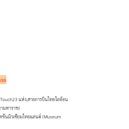
ss
TC Touch23 แห่ง,สายการบินไทยไลอ้อน
ะท่ามหาราช)
ลิเคชันมิวเซียมไทยแลนด์ (Museum