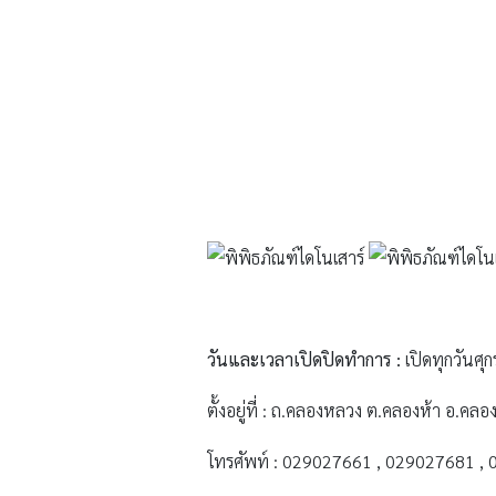
วันและเวลาเปิดปิดทำการ :
เปิดทุกวันศุก
ตั้งอยู่ที่ : ถ.คลองหลวง ต.คลองห้า อ.ค
โทรศัพท์ : 029027661 , 029027681 ,
ดูรายละเอียดเพิ่มเติมได้ที่เว็บไซต์ :
www.n
2. สวนสยาม Siam Park City
สวนสยาม ทะเลกรุงเทพ ที่นอกจากจะมีเครื่อ
ภัยไปในดินแดนโลกล้านปีกับจูราสสิกไรเดอร
สัมผัสความน่ารักของไดโนเสาร์พันธุ์กินพืช 