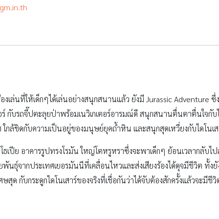
ธเปีย อาคารรูปทรงโรมัน ใหญ่โตหรูหราซึ่งจะพาเด็กๆ ย้อนเวลากลับไปสมั
ันธุ์จากประเทศเยอรมันนีที่เคลื่อนไหวและส่งเสียงร้องได้ดุจมีชีวิต ทั
ุด กับกระดูกไดโนเสาร์ของจริงที่เชื่อกันว่าได้จับต้องสักครั้งแล้วจะมีชีว
ขอบคุณภาพจากเว็บไซต์
www.siamparkcity.com
สวนสยาม แขวงคันนายาว เขตคันนายาว เมื่อขับรถผ่านถนนวงแหวนรอบ
าม ก่อนถึงตลาดมีนบุรีไม่กี่กิโลเมตร เปิดบริการทุกวัน 10.00 – 18.00 