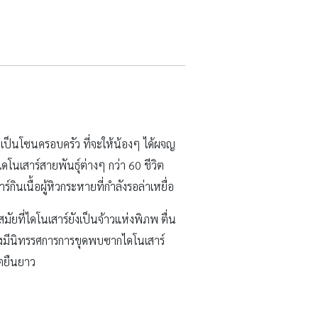
ยที่ไดโนเสาร์ยังเป็นจ้าวแห่งพิภพ ตื่น
้งยังมีนิทรรศการการขุดพบซากไดโนเสาร์
ิตยืนยาว
นอกออกไปบนเส้นถนนเสรีไทย หรือถนน
น.