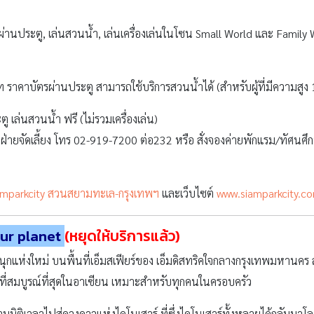
amparkcity สวนสยามทะเล-กรุงเทพฯ
และเว็บไซต์
www.siamparkcity.c
aur planet
(หยุดให้บริการแล้ว)
กแห่งใหม่ บนพื้นที่เอ็มสเฟียร์ของ เอ็มดิสทริคใจกลางกรุงเทพมหานคร 
นอที่สมบูรณ์ที่สุดในอาเซียน เหมาะสำหรับทุกคนในครอบครัว
มมิติเวลาไปสู่ดวงดาวแห่งไดโนเสาร์ ที่ซึ่งไดโนเสาร์ทั้งหลายได้กลับมาโล
สนุกสนาน พร้อมตื่นตาตื่นใจไปกับเทคนิคการนำเสนออันทันสมัย กิจกรร
์เท่าขนาดจริงกว่า 200 ตัว ซึ่งมีหลากหลายสายพันธุ์ที่พร้อมจะกลับมามีชีวิ
ด็กๆที่สนใจได้ศึกษา