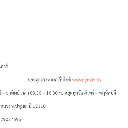
ขอบคุณภาพจากเว็บไซต์
www.ngm.in.th
ร์ – อาทิตย์ เวลา 09.30 – 16.30 น. หยุดทุกวันจันทร์ – พฤหัสบดี
ลองหลวง จ.ปทุมธานี 12110
 029027695
gm.in.th
งเล่นที่ให้เด็กๆได้เล่นอย่างสนุกสนานแล้ว ยังมี Jurassic Adventure ซึ
์ กับรถจี๊ปตะลุยป่าพร้อมเนวิเกเตอร์อารมณ์ดี สนุกสนานตื่นตาตื่นใจกับไ
ใกล้ชิดกับความเป็นอยู่ของมนุษย์ยุคถ้ำหิน และสนุกสุดเหวี่ยงกับไดโนเสาร์