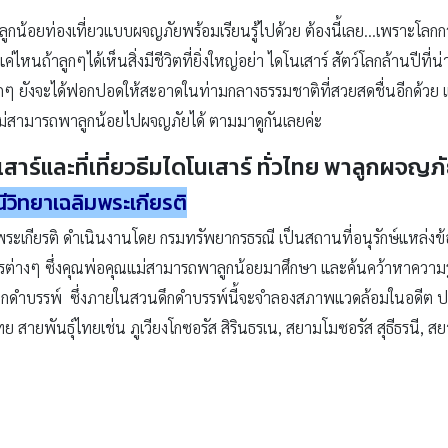
้อยท่องเที่ยวแบบผจญภัยพร้อมเรียนรู้ไปด้วย ต้องนี้เลย…เพราะโลกกว้างให
ค่ไหนถ้าลูกๆได้เห็นสิ่งมีชีวิตที่ยิ่งใหญ่อย่า ไดโนเสาร์ สัตว์โลกล้านปีที่
กๆ ยังจะได้ฟอกปอดให้สะอาดในท่ามกลางธรรมชาติที่สวยสดชื่นอีกด้วย แล้
ณแม่สามารถพาลูกน้อยไปผจญภัยได้ ตามมาดูกันเลยค่ะ
เสาร์
และ
ที่เที่ยวธีมไดโนเสาร์
ทั่วไทย พาลูกผจญภัย
ีวิทยาเฉลิมพระเกียรติ
ะเกียรติ ดำเนินงานโดย กรมทรัพยากรธรณี เป็นสถานที่อนุรักษ์แหล่งข้อ
่างๆ ซึ่งคุณพ่อคุณแม่สามารถพาลูกน้อยมาศึกษา และค้นคว้าหาความร
ดึกดำบรรพ์ ซึ่งภายในสวนดึกดำบรรพ์นี้จะจำลองสภาพแวดล้อมในอดีต ประ
ย สายพันธุ์ไทยเช่น ภูเวียงโกซอรัส สิรินธรเน, สยามโมซอรัส สุธีธรนี,