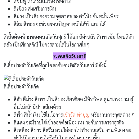
สีชมพู
ส่งเสริมในเรื่องโชคลาภ
สีเขียว
ส่งเสริมการเงิน
สีม่วง
เป็นสีของความอุตสาหะ จะทำให้ขยันหมั่นเพียร
สีส้ม สีทอง
จะช่วยผ่อนปัญหาหนักให้เป็นเบาได้
สีเสื้อต้องห้ามของคนเกิดวันศุกร์ ได้แก่ สีดำสลัว สีเทาเข้ม โทนสีดำ
สลัว
เป็นสีกาลกิณี ไม่ควรสวมใส่ในโอกาสใดๆ
7. คนเกิดวันเสาร์
สีเสื้อประจำวันเกิดที่ถูกโฉลกกับคนที่เกิดวันเสาร์ มีดังนี้
สีเสื้อประจำวันเกิด
สีดำ สีม่วง สีเทา
เป็นสีของเกียรติยศ มีอิทธิพล ดูน่าเกรงขาม ผู้
อื่นไม่กล้ามีปากเสียงด้วย
สีฟ้า สีน้ำเงิน
ใช้ในโอกาส
เข้าวัด
ทำบุญ
หรืองานการกุศลต่าง ๆ
สีแดง
จะมีรายได้เข้าออกต่อเนื่อง เหมาะกับการเจรจาธุรกิจ
สีเหลือง สีขาว สีครีม
สวมใส่ออกไปทำงานเสริม งานพิเศษ จะ
ทำให้มีความกะตือรือร้นในการทำงานมากขึ้น