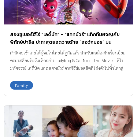
สองซูเปอร์ฮีโร่ “เลดี้บัค” – “แคทนัวร์” แท็กทีมผจญภัย
พิทักษ์ปารีส ปะทะสุดยอดวายร้าย “ฮอว์กมอธ” บน
โปสเตอร์คาแร็กเตอร์สุดเท่ของ
กำลังจะเข้าฉายให้ผู้ชมในไทยได้ดูกันแล้ว สำหรับแอนิเมชันเรื่องเยี่ยม
ครบรสต้อนรับวันเด็กอย่าง Ladybug & Cat Noir : The Movie – ฮีโร่
มหัศจรรย์ เลดี้บัค และ แคทนัวร์ จากซีรีส์ยอดฮิตที่โด่งดังไปทั่วโลกสู่
ภาพยนตร์ฮีโร่ฟอร์มยักษ์ กับเรื่องราวของ “มาริเน็ต” สาวน้อยผู้ถูกให้
เป็นผู้สืบทอด “อัญมณีเวทมนตร์” ที่จะเปลี่ยนมาริเน็ตให้กลายเป็นสุด
Family
ยอดฮีโร่จอมพลังนามว่า “เลดี้บัค” พร้อมกับ “เอเดรียน” เด็กหนุ่ม
ลูกชายของมหาเศรษฐี ที่ได้รับพลังจาก “อัญมณีแห่งพลัง” ที่เปลี่ยนให้
เขากลายเป็นสุดยอดฮีโร่นามว่า “แคทนัวร์” ทั้งสองต้องร่วมมือกัน
ปกป้องเมืองปารีสจากวายร้ายเจ้าพลังแห่งความมืด “ฮอว์กมอธ” ที่
ต้องการทำลายล้างเมืองให้ราบ เพื่อจุดมุ่งหมายเดียวคือ ครอบครอง
อัญมณีเวทมนตร์ ซึ่งล่าสุดปล่อยภาพยนตร์ “โปสเตอร์คาแร็กเตอร์”
ออกมาเผยให้เห็น 3 ตัวละครหลักสุดเท่ทั้งจากฝ่ายซูเปอร์ฮีโร่ และ ซู