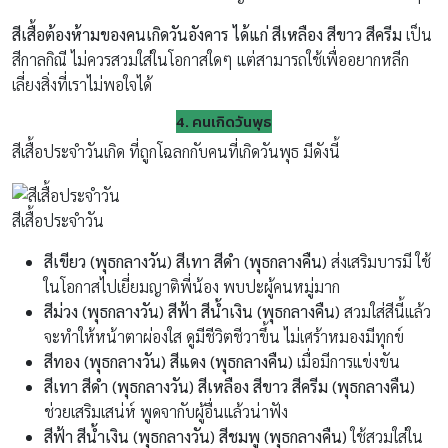
สีเสื้อต้องห้ามของคนเกิดวันอังคาร ได้แก่
สีเหลือง สีขาว สีครีม
เป็น
สีกาลกิณี ไม่ควรสวมใส่ในโอกาสใดๆ แต่สามารถใช้เพื่ออยากหลีก
เลี่ยงสิ่งที่เราไม่พอใจได้
4. คนเกิดวันพุธ
สีเสื้อประจำวันเกิด ที่ถูกโฉลกกับคนที่เกิดวันพุธ มีดังนี้
สีเสื้อประจำวัน
สีเขียว (พุธกลางวัน) สีเทา สีดำ (พุธกลางคืน)
ส่งเสริมบารมี ใช้
ในโอกาสไปเยี่ยมญาติพี่น้อง พบปะผู้คนหมู่มาก
สีม่วง (พุธกลางวัน) สีฟ้า สีน้ำเงิน (พุธกลางคืน)
สวมใส่สีนี้แล้ว
จะทำให้หน้าตาผ่องใส ดูมีชีวิตชีวาขึ้น ไม่เศร้าหมองมีทุกข์
สีทอง (พุธกลางวัน) สีแดง (พุธกลางคืน)
เมื่อมีการแข่งขัน
สีเทา สีดำ (พุธกลางวัน) สีเหลือง สีขาว สีครีม (พุธกลางคืน)
ช่วยเสริมเสน่ห์ พูดจากับผู้อื่นแล้วน่าฟัง
สีฟ้า สีน้ำเงิน (พุธกลางวัน) สีชมพู (พุธกลางคืน)
ใช้สวมใส่ใน