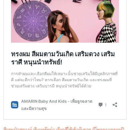
สีกระเป๋าสตางค์ เรียกทรัพย์!! เลือกสีให้เข้ากับธาตุ มีโชคลาภตลอดปี