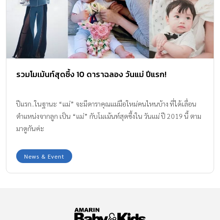
เปอร์วายร้าย ที่ต้องปะทะกันด้วยพลังมหัศจรรย์ เริ่มต้นด้วย เลดี้บัค
ในชุดซูเปอร์ฮีโร่เต่าทองสีแดงสดใสที่ในเวลาปกติเธอคือ มาริเนตต์
เด็กสาวที่มีชีวิตสุดธรรมดา ด้วยพลังของอัญมณีมิราคูลัสเต่าทอง
เปลี่ยนเธอให้กลายเป็นสาวน้อยมหัศจรรย์ ที่เปี่ยมไปด้วยพลังแห่ง
ความสร้างสรรค์ มาพร้อมไอเทมคู่กายของเธอ โยโย่มหัศจรรย์ “แค
รวมโมเม้นท์สุดซึ้ง 10 ดาราฉลอง วันแม่ ปีแรก!
ทนัวร์” ซูเปอร์ฮีโร่พลังทำลายล้าง ในเวลาปกติเขาคือ “เอเดรียน” เด็ก
หนุ่มผู้เปี่ยมไปด้วยความมั่นใจ และด้วยพลังแห่งอัญมณีมิราคูลัสแมว
ดำ เปลี่ยนเขาให้เป็นต้าวเหมียวพิฆาต มาพร้อมหน้ากากและหูแมวสุด
ปีแรก..ในฐานะ “แม่” จะมีดาราคุณแม่มือใหม่คนไหนบ้าง ที่ได้เลื่อน
คิ้วท์ ที่พร้อมจะมาขโมยหัวใจผู้ชมทุกคน ด้วยลุคสุดทะเล้นและบุคคลิ
ตำแหน่งจากลูก เป็น “แม่” กับโมเม้นท์สุดซึ้งใน วันแม่ ปี 2019 นี้ ตาม
กแสนจะขี้เล่น เขาเป็นพาร์ทเนอร์ของเลดี้บัค ทั้งสองคอยช่วยเหลือกัน
มาดูกันค่ะ
และกันเพื่อปกป้องปารีสจากภัยร้าย ถ้ามีใครสักคนอยากเห็นปารีส
ย่อยยับ ต้องเป็นเขาผู้นี้ “ฮอว์กมอธ” ซูเปอร์วายร้ายผู้มีพลังแห่งความ
News & Event
มืดจากอัญมณีมิราคูลัสผีเสื้อแห่งรัตติกาล สามารถเปลี่ยนจิตใจคน
ธรรมดา […]