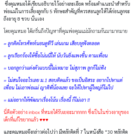
ซึ่งคุณหมอได้เขียนอธิบายไว้อย่างละเอียด พร้อมคำแนะนำสำหรับ
พ่อแม่ในการเลี้ยงลูกกับ 5 ทักษะสำคัญที่ควรสอนลูกให้ได้ก่อนลูกจะ
ถึงอายุ 8 ขวบ นั่นเอง
โดยคุณหมอ ได้เกริ่นถึงปัญหาที่คุณพ่อคุณแม่มักถามกันมามากมาย
= ลูกติดโทรศัพท์นอนดูทีวี เล่นเกม เสียบหูฟังตลอด
= ลูกเรียกร้องให้ซื้อโน่นนี่ให้ นับวันยิ่งแพงขึ้น ตามเพื่อน
= บอกลูกว่าแต่งตัวแบบนี้ไม่เหมาะ ไม่สุภาพ ลูกก็ไม่ฟัง
= ไม่สนใจอะไรเลย ม.1 สอบติดแล้ว ขอเป็นอิสระ อยากไปหาแต่
เพื่อน ไม่เอาพ่อแม่ ญาติพี่น้องเลย จะให้ไปหาผู้ใหญ่ก็ไม่ไป
= แม่อยากให้พัฒนาเรื่องโน้น เรื่องนี้ ก็ไม่เอา !!
นี่คือตัวอย่าง inbox ที่หมอได้รับเยอะมากกกก ซึ่งเป็นในช่วงอายุของ
เด็กที่แก้ไขยากแล้ว ♥♥♥
และคุณหมอจึงกล่าวต่อไปว่า มีหลักคิดที่ 7 ในหนังสือ “30 หลักคิด