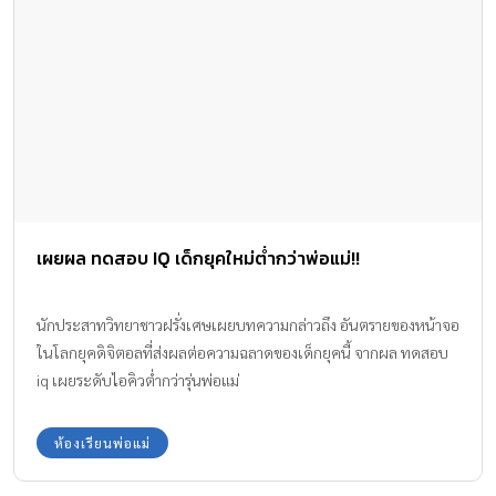
เผยผล ทดสอบ IQ เด็กยุคใหม่ต่ำกว่าพ่อแม่!!
นักประสาทวิทยาชาวฝรั่งเศษเผยบทความกล่าวถึง อันตรายของหน้าจอ
ในโลกยุคดิจิตอลที่ส่งผลต่อความฉลาดของเด็กยุคนี้ จากผล ทดสอบ
iq เผยระดับไอคิวต่ำกว่ารุ่นพ่อแม่
ห้องเรียนพ่อแม่