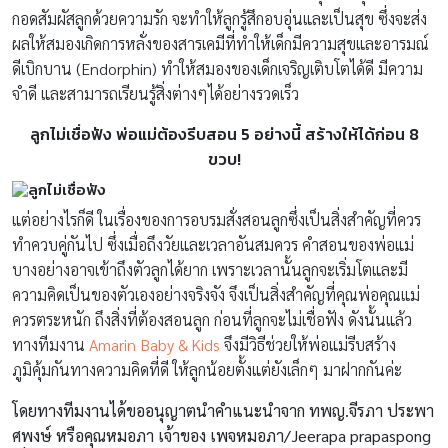
กอดสัมผัสลูกด้วยความรัก จะทำให้ลูกรู้สึกอบอุ่นและเป็นสุข ซึ่งจะส่ง
ผลให้สมองเกิดการหลั่งของสารเคมีที่ทำให้เด็กมีความสุขและอารมณ์
ดีเบิกบาน (Endorphin) ทำให้สมองของเด็กเจริญเติบโตได้ดี มีความ
จำดี และสามารถเรียนรู้สิ่งต่างๆได้อย่างรวดเร็ว
ลูกไม่เชื่อฟัง พ่อแม่ต้องรีบสอน 5
อย่างนี้ สร้างให้ได้ก่อน 8
ขวบ!
แต่อย่างไรก็ดี ในเรื่องของการอบรมสั่งสอนลูกซึ่งเป็นสิ่งสำคัญที่ควร
ทำควบคู่กันไป ซึ่งเมื่อถึงวัยและเวลาอันสมควร คำสอนของพ่อแม่
บางอย่างอาจเข้าถึงตัวลูกได้ยาก เพราะเวลานั้นลูกจะเริ่มโตและมี
ความคิดเป็นของตัวเองอย่างจริงจัง จึงเป็นสิ่งสำคัญที่คุณพ่อคุณแม่
ควรตระหนัก ถึงสิ่งที่ต้องสอนลูก ก่อนที่ลูกจะไม่เชื่อฟัง ดังนั้นแล้ว
ทางทีมงาน
Amarin Baby & Kids
จึงมีวิธีช่วยให้พ่อแม่รีบสร้าง
ภูมิคุ้มกันทางความคิดที่ดี ให้ลูกน้อยตั้งแต่ยังเล็กๆ มาฝากกันค่ะ
โดยทางทีมงานได้ขออนุญาตนำคำแนะนำจาก ทพญ.จีรภา ประพา
ศพงษ์ หรือคุณหมอภา เจ้าของ เพจหมอภา/Jeerapa prapaspong