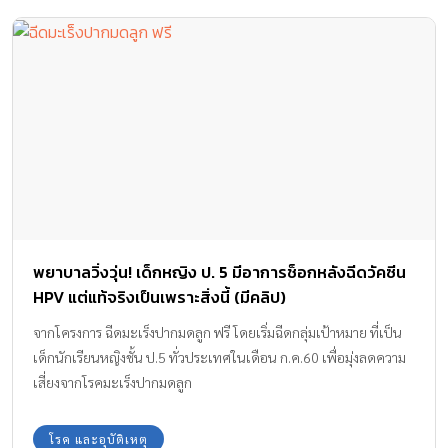
พยาบาลวิ่งวุ่น! เด็กหญิง ป. 5 มีอาการช็อกหลังฉีดวัคซีน
HPV แต่แท้จริงเป็นเพราะสิ่งนี้ (มีคลิป)
จากโครงการ ฉีดมะเร็งปากมดลูก ฟรี โดยเริ่มฉีดกลุ่มเป้าหมาย ที่เป็น
เด็กนักเรียนหญิงชั้น ป.5 ทั่วประเทศในเดือน ก.ค.60 เพื่อมุ่งลดความ
เสี่ยงจากโรคมะเร็งปากมดลูก
โรค และอุบัติเหตุ