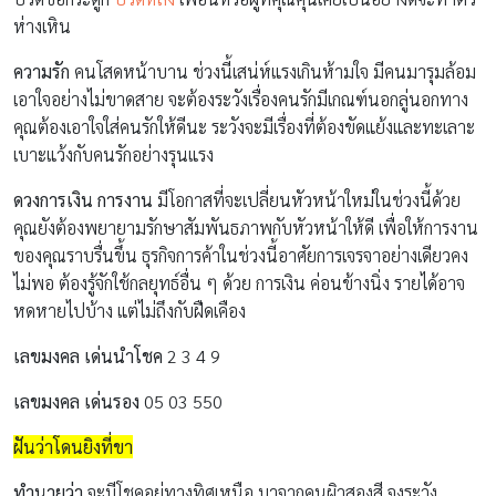
ห่างเหิน
ความรัก
คนโสดหน้าบาน ช่วงนี้เสน่ห์แรงเกินห้ามใจ มีคนมารุมล้อม
เอาใจอย่างไม่ขาดสาย จะต้องระวังเรื่องคนรักมีเกณฑ์นอกลู่นอกทาง
คุณต้องเอาใจใส่คนรักให้ดีนะ ระวังจะมีเรื่องที่ต้องขัดแย้งและทะเลาะ
เบาะแว้งกับคนรักอย่างรุนแรง
ดวงการเงิน การงาน
มีโอกาสที่จะเปลี่ยนหัวหน้าใหม่ในช่วงนี้ด้วย
คุณยังต้องพยายามรักษาสัมพันธภาพกับหัวหน้าให้ดี เพื่อให้การงาน
ของคุณราบรื่นขึ้น ธุรกิจการค้าในช่วงนี้อาศัยการเจรจาอย่างเดียวคง
ไม่พอ ต้องรู้จักใช้กลยุทธ์อื่น ๆ ด้วย การเงิน ค่อนข้างนิ่ง รายได้อาจ
หดหายไปบ้าง แต่ไม่ถึงกับฝืดเคือง
เลขมงคล เด่นนำโชค
2 3 4 9
เลขมงคล เด่นรอง
05 03 550
ฝันว่าโดนยิงที่ขา
ทำนายว่า
จะมีโชคอยู่ทางทิศเหนือ มาจากคนผิวสองสี จงระวัง