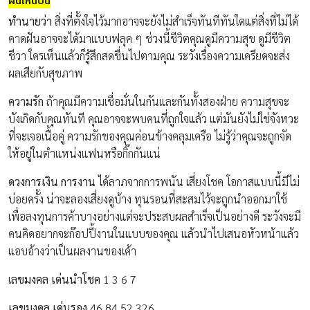
ฝันเห็นปืน
ทำนายว่า
สิ่งที่ตั้งใจไว้มากอาจจะยังไม่สำเร็จทันทีทันใดแต่สิ่งที่ไม่ได้
คาดฝันอาจจะได้มาแบบฟลุค ๆ ช่วงนี้ชีวิตคุณดูมีความสุข ดูมีชีวิต
ชีวา ใครเห็นแล้วก็รู้สึกสดชื่นไปตามคุณ ระวังเรื่องความเครียดจะส่ง
ผลเสียกับสุขภาพ
ความรัก
ถ้าคุณมีความเชื่อมั่นในกันและกันทั้งสองฝ่าย ความสุขจะ
บังเกิดกับคุณทันที คุณอาจจะพบคนที่ถูกใจแล้ว แต่มันยังไม่ใช่จังหวะ
ที่จะเจอเนื้อคู่ ความรักของคุณค่อนข้างคลุมเครือ ไม่รู้ว่าคุณจะถูกจัด
ให้อยู่ในตำแหน่งแฟนหรือกิ๊กกันแน่
ดวงการเงิน การงาน
ได้ลาภจากการพนัน เสี่ยงโชค โอกาสแบบนี้มีไม่
บ่อยครั้ง น่าจะลองเสี่ยงดูบ้าง ทุนรอนที่สะสมไว้จะถูกนำออกมาใช้
เพื่อลงทุนการค้าบางอย่างแต่จะประสบผลสำเร็จเป็นอย่างดี ระวังจะมี
คนคิดอยากจะก๊อปปี้งานในแบบของคุณ แล้วนำไปเสนอหัวหน้าแล้ว
แอบอ้างว่าเป็นผลงานของเค้า
เ
ลขมงคล เด่นนำโชค
1 3 6 7
เลขมงคล เด่นรอง
46 84 52 326