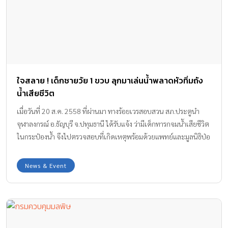
ใจสลาย ! เด็กชายวัย 1 ขวบ ลุกมาเล่นน้ำพลาดหัวทิ่มถัง
น้ำเสียชีวิต
เมื่อวันที่ 20 ส.ค. 2558 ที่ผ่านมา ทางร้อยเวรสอบสวน สภ.ประตูนำ
จุฬาลงกรณ์ อ.ธัญบุรี จ.ปทุมธานี ได้รับแจ้ง ว่ามีเด็กทารกจมน้ำเสียชีวิต
ในกระป๋องน้ำ จึงไปตรวจสอบที่เกิดเหตุพร้อมด้วยแพทย์และมูลนิธิป่อ
เต็กตึ๊ง ที่เกิดเหตุพบศพ ด.ช.ต้นคูณ อายุ 1 ปี 9 เดือน สภาพศพศีรษะ
ทิ่มลงไปในถังน้ำแบบกระป๋องหูหิ้วพลาสติกสีฟ้า ภายในบรรจุน้ำไว้สูง
News & Event
ประมาณ 14 ซม. สภาพเปลือยกาย โดยผู้เป็นยายของเด็กชายเล่าว่า
เมื่อคืนที่ผ่านมาตนและหลานชายอีก 2 คน ได้เข้านอนตามปกติ
เนื่องจากพ่อและแม่เด็กไม่อยู่บ้าน ออกไปทำงาน ซึ่งมีฐานะยากจนโดย
ตนและหลานทั้งสองจะนอนอยู่ข้างๆ กันตลอด โดยไม่รู้ว่าเด็กชายต้น
คูณลุกจากที่นอนไปตอนไหน . . . จนกระทั่งรุ่งเช้าตื่นมาก็พบว่าน้องต้น