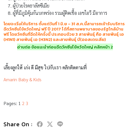
ผู้ป่วยโรคธาลัสซีเมีย
ผู้ที่มีภูมิคุ้มกันบกพร่อง รวมผู้ติดเชื้อ เอชไอวี มีอาการ
โดยจะเริ่มให้บริการ ตั้งแต่วันที่
1
มิ.ย –
31
ส.ค.นี้สามารถเข้ารับบริการ
ฉีดวัคซีนไข้หวัดใหญ่ ฟรี ปี 2017 ได้ที่สถานพยาบาลของรัฐใกล้บ้าน
ฟรี โดยวัคซีนที่ฉีดให้ครั้งนี้ ประกอบด้วย
3
สายพันธุ์ คือ สายพันธุ์ เอ
(
H1N1)
สายพันธุ์ เอ (
H3N2)
และสายพันธุ์ บี(ออสเตรเลีย)
อ่านต่อ ข้อแนะนำก่อนฉีดวัคซีนไข้หวัดใหญ่ คลิกหน้า 2
เลี้ยงลูกให้ เก่ง ดี มีสุข ไปกับเรา คลิกติดตามที่
Amarin Baby & Kids
Pages:
1
2
3
Share On :