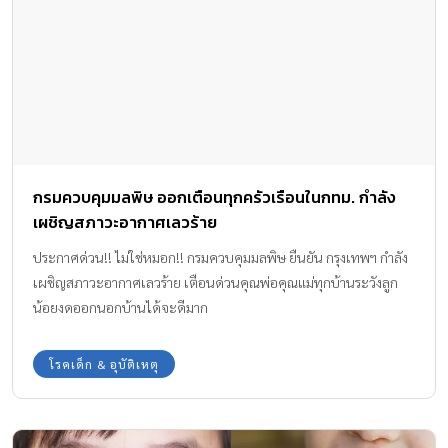
คูนศีรษะทิ่มลงไปในถังน้ำ ที่ตั้งอยู่ได้อย่างไร จึงรีบอุ้มขึ้นมาพบว่าไม่
หายใจแล้ว ซึ่งปกติน้องต้นคูนเป็นเด็กที่ซุกซนมาก ชอบเดินไปเล่นถัง
น้ำที่ลองไว้ใช้อาบในตอนเช้า กระทั่งตนนำกะละมังพลาสติกสีดำมาปิด
ไว้แล้ว แต่คาดว่าน้องต้นคูนคงเปิดฝาออกเอง แล้วก้มลงไปเล่นน้ำ จน
พลาดศีรษะทิ่มถังน้ำเสียชีวิตดังกล่าว ……………………… นับเป็น
อุทาหรณ์ให้กับผู้ปกครองและคุณพ่อคุณแม่อีกเรื่องหนึ่งที่ต้องพึงระวัง
เพราะเพียงแค่ถังน้ำเล็กๆ มีน้ำอยู่เพียงก้นถัง ก็สามารถพรากชีวิตลูก
กรมควบคุมมลพิษ ออกเตือนทุกครัวเรือนในกทม. กำลัง
น้อยของคุณไปได้ ขอขอบคุณที่มาของข่าวและภาพจาก
เผชิญสภาวะอากาศเลวร้าย
: www.khaosod.co.th
ประกาศด่วน!! ไม่ใช่หมอก!! กรมควบคุมมลพิษ ยืนยัน กรุงเทพฯ กำลัง
เผชิญสภาวะอากาศเลวร้าย เตือนด่วนคุณพ่อคุณแม่ทุกบ้านระวังลูก
น้อยงดออกนอกบ้านได้จะดีมาก
โรคเด็ก & อุบัติเหตุ