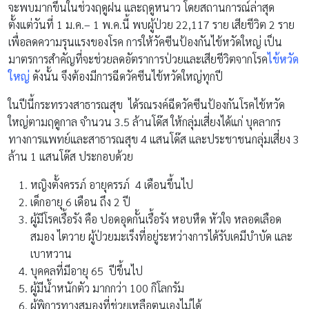
จะพบมากขึ้นในช่วงฤดูฝน และฤดูหนาว โดยสถานการณ์ล่าสุด
ตั้งแต่วันที่ 1 ม.ค.– 1 พ.ค.นี้ พบผู้ป่วย 22,117 ราย เสียชีวิต 2 ราย
เพื่อลดความรุนแรงของโรค การให้วัคซีนป้องกันไข้หวัดใหญ่ เป็น
มาตรการสำคัญที่จะช่วยลดอัตราการป่วยและเสียชีวิตจากโรค
ไข้หวัด
ใหญ่
ดังนั้น จึงต้องมีการฉีดวัคซีนไข้หวัดใหญ่ทุกปี
ในปีนี้กระทรวงสาธารณสุข ได้รณรงค์ฉีดวัคซีนป้องกันโรคไข้หวัด
ใหญ่ตามฤดูกาล จำนวน 3.5 ล้านโด๊ส ให้กลุ่มเสี่ยงได้แก่ บุคลากร
ทางการแพทย์และสาธารณสุข 4 แสนโด๊ส และประชาชนกลุ่มเสี่ยง 3
ล้าน 1 แสนโด๊ส ประกอบด้วย
หญิงตั้งครรภ์ อายุครรภ์ 4 เดือนขึ้นไป
เด็กอายุ 6 เดือน ถึง 2 ปี
ผู้มีโรคเรื้อรัง คือ ปอดอุดกั้นเรื้อรัง หอบหืด หัวใจ หลอดเลือด
สมอง ไตวาย ผู้ป่วยมะเร็งที่อยู่ระหว่างการได้รับเคมีบำบัด และ
เบาหวาน
บุคคลที่มีอายุ 65 ปีขึ้นไป
ผู้มีน้ำหนักตัว มากกว่า 100 กิโลกรัม
ผู้พิการทางสมองที่ช่วยเหลือตนเองไม่ได้