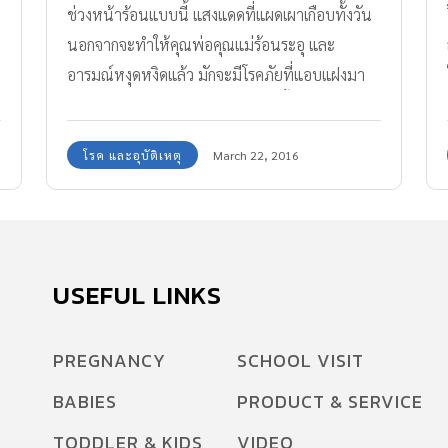
ช่วงหน้าร้อนแบบนี้ แสงแดดที่แผดเผาเกือบทั้งวัน
นอกจากจะทำให้คุณพ่อคุณแม่ร้อนระอุ และ
อารมณ์หงุดหงิดแล้ว มักจะมีโรคภัยที่แอบแฝงมา
กับหน้าร้อนด้วย เพราะอากาศร้อนชื้นถือเป็นแหล่ง
เพาะเชื้อแบคทีเรียได้เป็นอย่างดี มาดูโรคร้ายที่มา
โรค และอุบัติเหตุ
March 22, 2016
กับหน้าร้อน พร้อมวิธีการดูแลลูกรัก ป้องกัน "โรค
หน้าร้อน" กันค่ะ
USEFUL LINKS
PREGNANCY
SCHOOL VISIT
BABIES
PRODUCT & SERVICE
TODDLER & KIDS
VIDEO