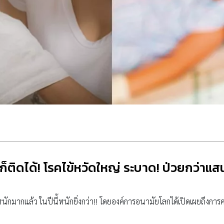
็ติดได้! โรคไข้หวัดใหญ่ ระบาด! ป่วยกว่าแ
นักมากแล้ว ในปีนี้หนักยิ่งกว่า!! โดยองค์การอนามัยโลกได้เปิดเผยถึงการค