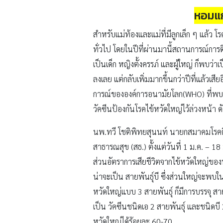
หอมแก
สำหรับแม่ท้องและแม่ที่มีลูกเล็ก ๆ แล้ว โ
ทั่วไป โดยในปีที่ผ่านมานี้สถานการณ์การต
เป็นเด็ก หญิงตั้งครรภ์ และผู้ใหญ่ ก็พบว
ลงเลย แต่กลับเพิ่มมากขึ้นกว่าปีที่แล้วเส
การณ์ขององค์การอนามัยโลก(WHO) ที่พบว
วัคซีนป้องกันโรคไข้หวัดใหญ่ไว้ล่วงหน้า ดั
นพ.ทวี โชติพิทยสุนนท์ นายกสมาคมโรคติ
สาธารณสุข (สธ.) ตั้งแต่วันที่ 1 ม.ค. –
ส่วนอัตราการเสียชีวิตจากไข้หวัดใหญ่ขอ
น่าจะเป็น สายพันธุ์บี ซึ่งส่วนใหญ่จะพบในก
หวัดใหญ่แบบ 3 สายพันธุ์ ก็มีการบรรจุ สา
เป็น วัคซีนชนิดเอ 2 สายพันธุ์ และชนิดบี 
หวัดใหญ่ได้ร้อยละ 60-70