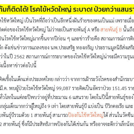
้มก็ติดได้! โรคไข้หวัดใหญ่ ระบาด! ป่วยกว่าแสนร
รคไข้หวัดใหญ่ เป็นโรคที่ถือว่าเป็นอีกหนึ่งฝันร้ายของคนเป็นแม่ เพราะเมื่
ิดต่อของโรคไข้หวัดใหญ่ ไม่ว่าจะเป็นสายพันธุ์ A หรือ
สายพันธุ์ B
นั้นถื
่าเป็นโรคไข้หวัดใหญ่มากขึ้นจากปีก่อน ๆ และข่าวร้ายคือ สถาณการณ์การติด
ียอีก ดังเช่นข่าวการแถลงของ นพ.ประเสริฐ ทองเจริญ ประธานมูลนิธิส่งเสริ
่าในปี 2562 สถานการณ์การระบาดของโรคไข้หวัดใหญ่น่าจะมีความรุนแรงเ
งเนื้อหาข่าวต่อไปนี้
ดเชื้อในเด็กแห่งประเทศไทย กล่าวว่า จากการเฝ้าระวังโรคของสำนักระ
 18 มี.ค. พบผู้ป่วยโรคไข้หวัดใหญ่ 99,087 รายคิดเป็นอัตราป่วย 151.45
งทั่วโลกในแต่ละปีพบว่าอยู่ที่ประมาณ 6 แสนราย โดยในปีนี้สายพันธุ์
ลุ่มเด็กมากกว่าผู้ใหญ่ถึง 9 เท่า โดยสายพันธุ์บี แบ่งเป็น บีวิกตอเรีย แล
ยพันธุ์บีรวมด้วย 1 สายพันธุ์ สามารถ
ป้องกันไข้หวัดใหญ่
ได้ ส่วนในวัคซีน
2 สายพันธุ์ ซึ่งก็มีประสิทธิภาพป้องกันได้เช่นกัน หรืออาจจะดีกว่าเล็ก