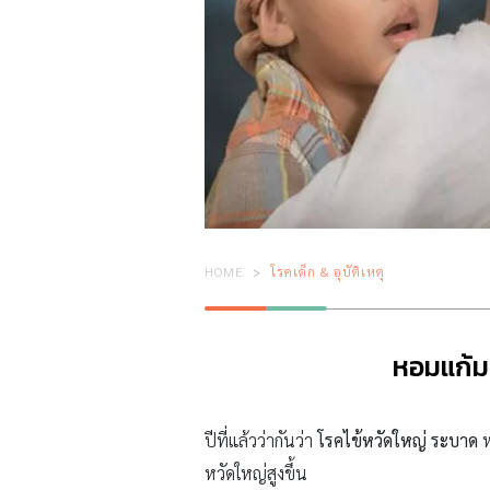
HOME
โรคเด็ก & อุบัติเหตุ
หอมแก้มก
ปีที่แล้วว่ากันว่า
โรคไข้หวัดใหญ่ ระบาด
ห
หวัดใหญ่สูงขึ้น