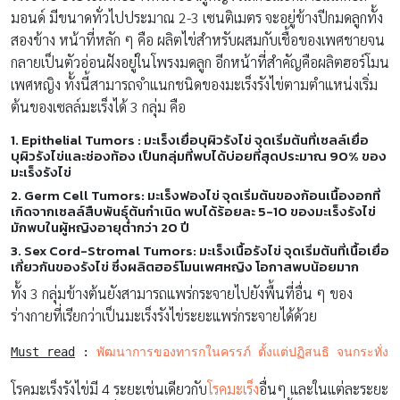
มอนด์ มีขนาดทั่วไปประมาณ 2-3 เซนติเมตร จะอยู่ข้างปีกมดลูกทั้ง
สองข้าง หน้าที่หลัก ๆ คือ ผลิตไข่สำหรับผสมกับเชื้อของเพศชายจน
กลายเป็นตัวอ่อนฝังอยู่ในโพรงมดลูก อีกหน้าที่สำคัญคือผลิตฮอร์โมน
เพศหญิง ทั้งนี้สามารถจำแนกชนิดของมะเร็งรังไข่ตามตำแหน่งเริ่ม
ต้นของเซลล์มะเร็งได้ 3 กลุ่ม คือ
1. Epithelial Tumors : มะเร็งเยื่อบุผิวรังไข่ จุดเริ่มต้นที่เซลล์เยื่อ
บุผิวรังไข่และช่องท้อง เป็นกลุ่มที่พบได้บ่อยที่สุดประมาณ 90% ของ
มะเร็งรังไข่
2. Germ Cell Tumors: มะเร็งฟองไข่ จุดเริ่มต้นของก้อนเนื้องอกที่
เกิดจากเซลล์สืบพันธุ์ต้นกำเนิด พบได้ร้อยละ 5-10 ของมะเร็งรังไข่
มักพบในผู้หญิงอายุต่ำกว่า 20 ปี
3. Sex Cord-Stromal Tumors: มะเร็งเนื้อรังไข่ จุดเริ่มต้นที่เนื้อเยื่อ
เกี่ยวกันของรังไข่ ซึ่งผลิตฮอร์โมนเพศหญิง โอกาสพบน้อยมาก
ทั้ง 3 กลุ่มข้างต้นยังสามารถแพร่กระจายไปยังพื้นที่อื่น ๆ ของ
ร่างกายที่เรียกว่าเป็นมะเร็งรังไข่ระยะแพร่กระจายได้ด้วย
Must read
 : 
พัฒนาการของทารกในครรภ์ ตั้งแต่ปฏิสนธิ จนกระทั่งเก
โรคมะเร็งรังไข่มี 4 ระยะเช่นเดียวกับ
โรคมะเร็ง
อื่นๆ และในแต่ละระยะ