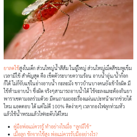
ยาลดไข้
สูงในเด็ก ส่วนใหญ่น้ำสีส้ม ในผู้ใหญ่ ส่วนใหญ่เม็ดสีชมพูเข็ม
เวลามีไข้ สำคัญสุด คือ เช็ดตัวระบายความร้อน อาบน้ำอุ่น/น้ำก็อก
ก็ได้ ไม่ก็จับแช่ในอ่างอาบน้ำ กะละมัง ชาวบ้านบางคนยังเข้าใจผิด มี
ไข้ห้ามอาบน้ำ ซึ่งผิด จริงๆสามารถอาบน้ำได้ ไข้จะลงและต้องกินยา
พาราเซตามอลร่วมด้วย มีคนถามเยอะเรื่องแผ่นแปะหน้าผากช่วยได้
ไหม แอดตอบ ได้ แต่ไม่ดี 100% คิดง่ายๆ เวลากองไฟลุกท่วมหัว
แล้วใช้น้ำพรมแล้วไฟจะดับได้ไหม
คู่มือพ่อแม่ควรรู้ ทำอย่างไรเมื่อ “ลูกมีไข้”
เมื่อลูก ชักจากไข้สูง พ่อแม่ควรรับมืออย่างไร?