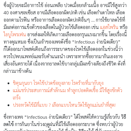
ซึ่งผู้ป่วยจะมีอาการไข้ อ่อนเพลีย ปวดเมื่อยกล้ามเนื้อ อาจมีไข้สูงกว่า
40 องศาเซลเซียส อาจมีเลือดออกผิดปกติ เช่น เลือดกำเดาไหล เลือด
ออกตามไรฟัน หรืออาการเลือดออกผิดปกติอื่นๆ … การใช้ยาลดไข้ที่
มีผลต่อการแข็งตัวของเลือดในผู้ป่วยไข้เลือดออก เช่น
แอสไพริน
หรือ
ไอบูโพรเฟน
อาจส่งผลให้เกิดภาวะเลือดออกรุนแรงมากขึ้น โดยเรื่องนี้
ทางคุณหมอ ซึ่งเป็นเจ้าของเพจดังชื่อ “Infectious ง่ายนิดเดียว”
ก็ได้ออกมาโพสต์เตือนถึงการระบาดของโรคไข้เลือดออกในช่วงนี้ว่า
ควรไปพบแพทย์และรับคำแนะนำ เพราะหากซื้อยากมากินเองอาจ
เสี่ยงอันตรายได้ เนื่องจากยาลดไข้บางกลุ่มมีผลข้างเคียงถึงชีวิต ดังที่
กล่าวมาข้างต้น
ชิคุนกุนยา โรคไข้ปวดข้อยุงลาย โรคร้ายที่มากับยุง
แม่แชร์ประสบการณ์สำลักนม ทำลูกปอดติดเชื้อ มีไข้สูงชักตัว
เกร็ง
ปรอทวัดไข้มีกี่แบบ ? เลือกแบบไหนวัดไข้ลูกแม่นยำที่สุด!
ซึ่งทางเพจ “Infectious ง่ายนิดเดียว” ได้โพสต์ให้ความรู้เกี่ยวกับ
วิธี
ลดไข้
การกินยาในช่วงฤดูฝนที่มีไข้เลือดออกระบาด ซึ่งพบว่าผู้ป่วย