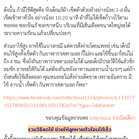
ดังนั้น ถ้ามีไข้ดีสุดคือ จับเด็กแก้ผ้า เช็ดตัวด้วยผ้าอย่างน้อย 3-4 ผื่น
เช็ดเข้าหาหัวใจ อย่างน้อย 10-20 นาที ผ้าที่ไม่ได้เช็ดก็วางไว้ตาม
ซอกคอ ซอกรักแร้ ซอกขาหนีบ บริเวณที่มีเส้นเลือดขนาดใหญ่จะได้
ระบายความร้อน แล้วเปลี่ยนบ่อยๆ
ส่วนยาไข้สูง อาจใช้ในบางกรณี แต่ควรสั่งจ่ายโดยแพทย์ เช่น เด็กมี
คนไข้สูงทั้งเช็ดตัว กินยาพาราเซตามอล ก็ไม่ลง และไข้ขึ้นมาใหม่ไม่
ถึง 4 ชม. ซึ่งยังกินยาพาราเซตามอลไม่ได้ และเด็กมีประวัติไข้แล้วชัก
ลมชัก อาจจะให้กินได้ แต่ต้องกินหลังอาหารและทานน้ำมากๆ แต่ถ้า
ยังสงสัยไข้เลือดออก คุณหมอจะไม่สั่งจ่ายเด็ดขาด เพราะอันตราย มี
ไข้ อาบน้ำ เช็ดตัว กินพาราเซตามอล ก็พอ”
https://www.facebook.com/Infectious1234/photos/a.133077
153789653/1019813501782676/?type=3&theater
ขอบคุณข้อมูลจากเพจ
Infectious ง่ายนิดเดียว
รวมวิธีลดไข้ ช่วยให้ลูกหายตัวร้อนได้เร็ว
ทั้งนี้หากคุณแม่กำลังมองหา
วิธีลดไข้ เพื่อช่วยให้ลูกน้อยหายตัว