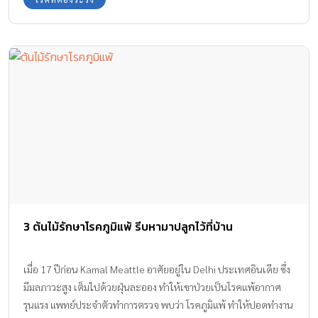
3 ต้นไม้รักษาโรคภูมิแพ้ รีบหามาปลูกไว้ที่บ้าน
เมื่อ 17 ปีก่อน Kamal Meattle อาศัยอยู่ใน Delhi ประเทศอินเดีย ซึ่ง
มีมลภาวะสูง เต็มไปด้วยฝุ่นละออง ทำให้เขาป่วยเป็นโรคแพ้อากาศ
รุนแรง แพทย์ประจำตัวทำการตรวจ พบว่า โรคภูมิแพ้ ทำให้ปอดทำงาน