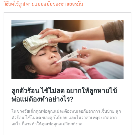
วิธีลดไข้ลูก! ตามแบบฉบับของชาวเยอรมัน