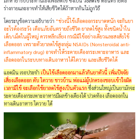
มักหายารับประทานเองเพื่อลดไข้ ซึ่งเป็น
วิธีลดไข้ ที่
อันตรายต่อ
ร่างกายและอาจทำให้เสียชีวิตได้ถ้าหากกินไม่ถูกวิธี
โดยระบุข้อความอธิบายว่า
“ช่วงนี้ไข้เลือดออกระบาดหนัก จะกินยา
อะไรต้องระวัง เตือนภัยอันตรายถึงชีวิต ยาลดไข้สูง ทั้งชนิดน้ำใน
เด็ก/เม็ดในผู้ใหญ่ ควรหลีกเลี่ยง กรณีมีไข้อย่างเดียวและสงสัยไข้
เลือดออก เพราะตัวยาลดไข้สูงกลุ่ม NSAIDs (Nonsteroidal anti-
inflammatory drug) อาจทำให้ระคายเคืองกระเพาะอาหาร และ
เลือดออกในระบบทางเดินอาหารได้ไตวาย และเสียชีวิตได้
แอดมิน เจอประจำ
เป็นไข้เลือดออกมาแล้วกินยาตัวนี้ เพิ่มปัจจัย
เสี่ยงเลือดออก ตับ ไตวาย ชาวบ้าน พ่อแม่ผู้ปกครองชอบเข้าใจผิด
เวลามีไข้ จะเลือกใช้ยาลดไข้สูงเป็นตัวแรก
ซึ่งส่วนใหญ่เป็นยามักจะ
ระคายเคืองกระเพาะอาหารมีผลข้างเคียงได้ ปวดท้อง เลือดออกใน
ทางเดินอาหาร ไตวาย ได้