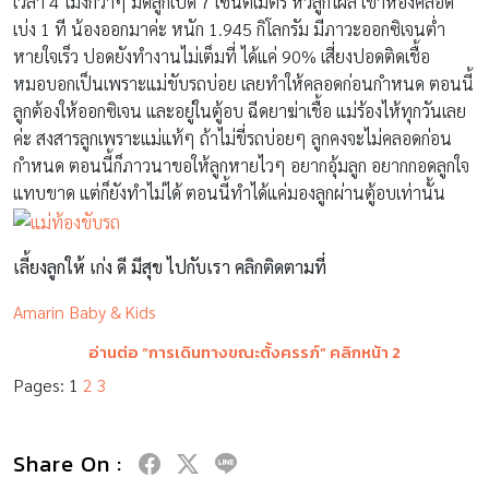
เวลา 4 โมงกว่าๆ มดลูกเปิด 7 เซนติเมตร หัวลูกโผล่ เข้าห้องคลอด
เบ่ง 1 ที น้องออกมาค่ะ หนัก 1.945 กิโลกรัม มีภาวะออกซิเจนต่ำ
หายใจเร็ว ปอดยังทำงานไม่เต็มที่ ได้แค่ 90% เสี่ยงปอดติดเชื้อ
หมอบอกเป็นเพราะแม่ขับรถบ่อย เลยทำให้คลอดก่อนกำหนด ตอนนี้
ลูกต้องให้ออกซิเจน และอยู่ในตู้อบ ฉีดยาฆ่าเชื้อ แม่ร้องไห้ทุกวันเลย
ค่ะ สงสารลูกเพราะแม่แท้ๆ ถ้าไม่ขี่รถบ่อยๆ ลูกคงจะไม่คลอดก่อน
กำหนด ตอนนี้ก็ภาวนาขอให้ลูกหายไวๆ อยากอุ้มลูก อยากกอดลูกใจ
แทบขาด แต่ก็ยังทำไม่ได้ ตอนนี้ทำได้แค่มองลูกผ่านตู้อบเท่านั้น
เลี้ยงลูกให้ เก่ง ดี มีสุข ไปกับเรา คลิกติดตามที่
Amarin Baby & Kids
อ่านต่อ “
การเดินทางขณะตั้งครรภ์
” คลิกหน้า
2
Pages:
1
2
3
Share On :