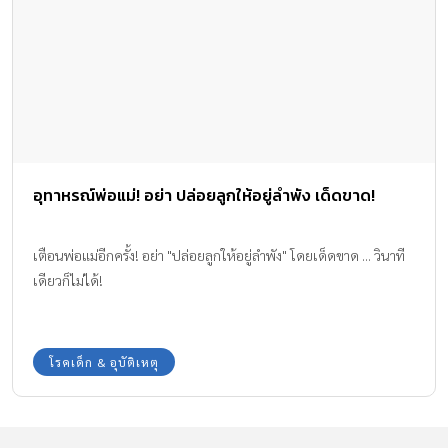
อุทาหรณ์พ่อแม่! อย่า ปล่อยลูกให้อยู่ลำพัง เด็ดขาด!
เตือนพ่อแม่อีกครั้ง! อย่า "ปล่อยลูกให้อยู่ลำพัง" โดยเด็ดขาด ... วินาที
เดียวก็ไม่ได้!
โรคเด็ก & อุบัติเหตุ