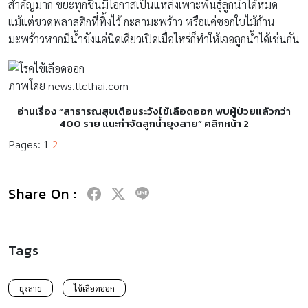
สำคัญมาก ขยะทุกชิ้นมีโอกาสเป็นแหล่งเพาะพันธุ์ลูกน้ำได้หมด
แม้แต่ขวดพลาสติกที่ทิ้งไว้ กะลามะพร้าว หรือแค่ซอกใบไม้ก้าน
มะพร้าวหากมีน้ำขังแค่นิดเดียวเปิดเมื่อไหร่ก็ทำให้เจอลูกน้ำได้เช่นกัน
ภาพโดย news.tlcthai.com
อ่านเรื่อง “สาธารณสุขเตือนระวังไข้เลือดออก พบผู้ป่วยแล้วกว่า
400 ราย แนะกำจัดลูกน้ำยุงลาย” คลิกหน้า 2
Pages:
1
2
Share On :
Tags
ยุงลาย
ไข้เลือดออก