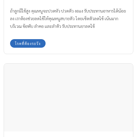
ถ้าลูกมีไข้สูง คุณหนูจะปวดหัว ปวดตัว งอแง รับประทานอาหารได้น้อย
ลง เราต้องช่วยลดไข้ให้คุณหนูสบายตัว โดยเช็ดตัวลดไข้ เน้นมาก
บริเวณ ข้อพับ ลำคอ และลำตัว รับประทานยาลดไข้
โรคที่ต้องระวัง