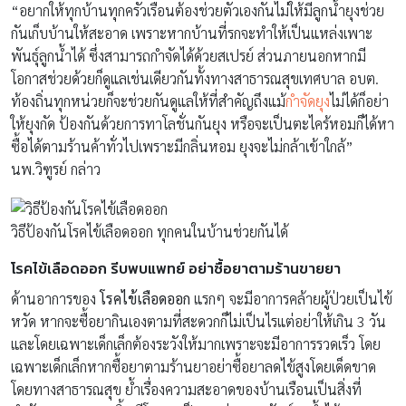
“อยากให้ทุกบ้านทุกครัวเรือนต้องช่วยตัวเองกันไม่ให้มีลูกน้ำยุงช่วย
กันเก็บบ้านให้สะอาด เพราะหากบ้านที่รกจะทำให้เป็นแหล่งเพาะ
พันธุ์ลูกน้ำได้ ซึ่งสามารถกำจัดได้ด้วยสเปรย์ ส่วนภายนอกหากมี
โอกาสช่วยด้วยก็ดูแลเช่นเดียวกันทั้งทางสาธารณสุขเทศบาล อบต.
ท้องถิ่นทุกหน่วยก็จะช่วยกันดูแลให้ที่สำคัญถึงแม้
กำจัดยุง
ไม่ได้ก็อย่า
ให้ยุงกัด ป้องกันด้วยการทาโลชั่นกันยุง หรือจะเป็นตะไคร้หอมก็ได้หา
ซื้อได้ตามร้านค้าทั่วไปเพราะมีกลิ่นหอม ยุงจะไม่กล้าเข้าใกล้”
นพ.วิฑูรย์ กล่าว
วิธีป้องกันโรคไข้เลือดออก ทุกคนในบ้านช่วยกันได้
โรคไข้เลือดออก รีบพบแพทย์ อย่าซื้อยาตามร้านขายยา
ด้านอาการของ
โรคไข้เลือดออก
แรกๆ จะมีอาการคล้ายผู้ป่วยเป็นไข้
หวัด หากจะซื้อยากินเองตามที่สะดวกก็ไม่เป็นไรแต่อย่าให้เกิน 3 วัน
และโดยเฉพาะเด็กเล็กต้องระวังให้มากเพราะจะมีอาการรวดเร็ว โดย
เฉพาะเด็กเล็กหากซื้อยาตามร้านยาอย่าซื้อยาลดไข้สูงโดยเด็ดขาด
โดยทางสาธารณสุข ย้ำเรื่องความสะอาดของบ้านเรือนเป็นสิ่งที่