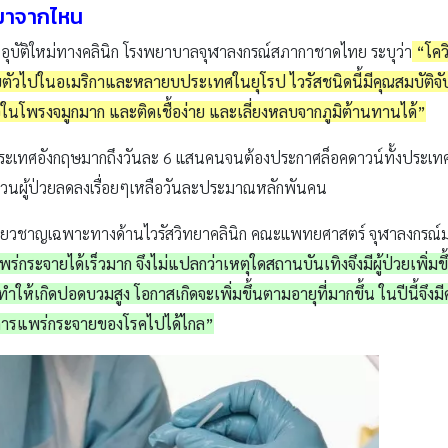
 มาจากไหน
คอุบัติใหม่ทางคลินิก โรงพยาบาลจุฬาลงกรณ์สภากาชาดไทย ระบุว่า
“โคว
ตัวไปในอเมริกาและหลายบประเทศในยุโรป ไวรัสชนิดนี้มีคุณสมบัติจับเ
อในโพรงจมูกมาก และติดเชื้อง่าย และเลี่ยงหลบจากภูมิต้านทานได้”
อในประเทศอังกฤษมากถึงวันละ 6 แสนคนจนต้องประกาศล็อคดาวน์ทั้งประเทศ
นวนผู้ป่วยลดลงเรื่อยๆเหลือวันละประมาณหลักพันคน
ชี่ยวชาญเฉพาะทางด้านไวรัสวิทยาคลินิก คณะแพทยศาสตร์ จุฬาลงกรณ์มหา
กระจายได้เร็วมาก จึงไม่แปลกว่าเหตุใดสถานบันเทิงจึงมีผู้ป่วยเพิ่มขึ้น
สี่ยง ทำให้เกิดปอดบวมสูง โอกาสเกิดจะเพิ่มขึ้นตามอายุที่มากขึ้น ในปีนี้
การแพร่กระจายของโรคไปได้ไกล”