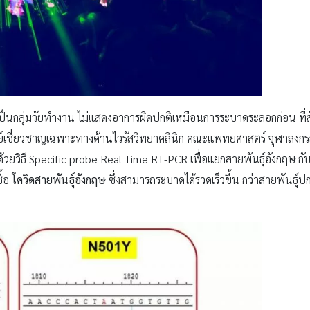
็นกลุ่มวัยทำงาน ไม่แสดงอาการผิดปกติเหมือนการระบาดระลอกก่อน ที่สังเก
นย์เชี่ยวชาญเฉพาะทางด้านไวรัสวิทยาคลินิก คณะแพทยศาสตร์ จุฬาลงกรณ
วยวิธี Specific probe Real Time RT-PCR เพื่อแยกสายพันธุ์อังกฤษ กับ
ื้อ
โควิดสายพันธุ์อังกฤษ
ซึ่งสามารถระบาดได้รวดเร็วขึ้น กว่าสายพันธุ์ปก