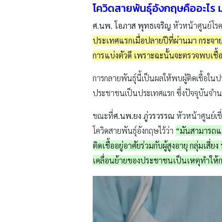
โควิดสายพันธุ์อังกฤษคืออะไร
ศ.นพ. โอภาส พุทธเจริญ
หัวหน้าศูนย์โร
ประเทศแรกเมื่อปลายปีที่ผ่านมา กระจาย
การแบ่งตัวดี เพราะฉะนั้นจะตรวจพบเชื้
การกลายพันธุ์นี้เป็นผลให้พบผู้ติดเชื้
ประชาชนเป็นประเทศแรก ซึ่งปัจจุบันจำ
ขณะที่
ศ.นพ.ยง ภู่วรวรรณ
หัวหน้าศูนย์เ
โควิดสายพันธุ์อังกฤษไว้ว่า
“มันสามารถแพร่
ติดเชื้ออยู่อาศัยร่วมกับผู้สูงอายุ กลุ่มเ
เคลื่อนย้ายของประชาชนเป็นเหตุทำให้