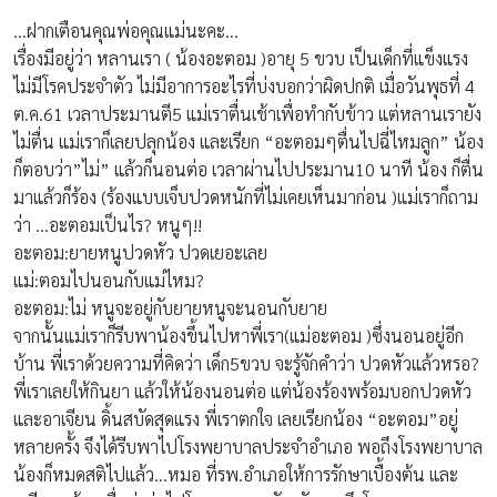
…ฝากเตือนคุณพ่อคุณแม่นะคะ…
เรื่องมีอยู่ว่า หลานเรา ( น้องอะตอม )อายุ 5 ขวบ เป็นเด็กที่แข็งแรง
ไม่มีโรคประจำตัว ไม่มีอาการอะไรที่บ่งบอกว่าผิดปกติ เมื่อวันพุธที่ 4
ต.ค.61 เวลาประมานตี5 แม่เราตื่นเช้าเพื่อทำกับข้าว แต่หลานเรายัง
ไม่ตื่น แม่เราก็เลยปลุกน้อง และเรียก “อะตอมๆตื่นไปฉี่ไหมลูก” น้อง
ก็ตอบว่า”ไม่” แล้วก็นอนต่อ เวลาผ่านไปประมาน10 นาที น้อง ก็ตื่น
มาแล้วก็ร้อง (ร้องแบบเจ็บปวดหนักที่ไม่เคยเห็นมาก่อน )แม่เราก็ถาม
ว่า …อะตอมเป็นไร? หนูๆ!!
อะตอม:ยายหนูปวดหัว ปวดเยอะเลย
แม่:ตอมไปนอนกับแม่ไหม?
อะตอม:ไม่ หนูจะอยู่กับยายหนูจะนอนกับยาย
จากนั้นแม่เราก็รีบพาน้องขึ้นไปหาพี่เรา(แม่อะตอม )ซึ่งนอนอยู่อีก
บ้าน พี่เราด้วยความที่คิดว่า เด็ก5ขวบ จะรู้จักคำว่า ปวดหัวแล้วหรอ?
พี่เราเลยให้กินยา แล้วให้น้องนอนต่อ แต่น้องร้องพร้อมบอกปวดหัว
และอาเจียน ดิ้นสบัดสุดแรง พี่เราตกใจ เลยเรียกน้อง “อะตอม”อยู่
หลายครั้ง จึงได้รีบพาไปโรงพยาบาลประจำอำเภอ พอถึงโรงพยาบาล
น้องก็หมดสติไปแล้ว…หมอ ที่รพ.อำเภอให้การรักษาเบื้องต้น และ