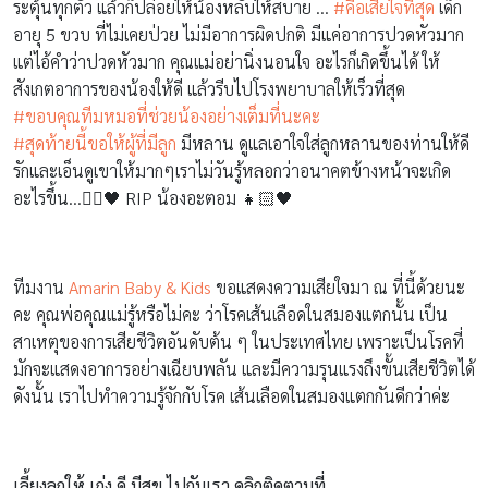
ระตุ้นทุกตัว แล้วก็ปล่อยให้น้องหลับให้สบาย …
#
คือเสียใจที่สุด
เด็ก
อายุ 5 ขวบ ที่ไม่เคยป่วย ไม่มีอาการผิดปกติ มีแค่อาการปวดหัวมาก
แต่ไอ้คำว่าปวดหัวมาก คุณแม่อย่านิ่งนอนใจ อะไรก็เกิดขึ้นได้ ให้
สังเกตอาการของน้องให้ดี แล้วรีบไปโรงพยาบาลให้เร็วที่สุด
#
ขอบคุณทีมหมอที่ช่วยน้องอย่างเต็มที่นะคะ
#
สุดท้ายนี้ขอให้ผู้ที่มีลูก
มีหลาน ดูแลเอาใจใส่ลูกหลานของท่านให้ดี
รักและเอ็นดูเขาให้มากๆเราไม่วันรู้หลอกว่าอนาคตข้างหน้าจะเกิด
อะไรขึ้น…
✌🏻
🖤
RIP น้องอะตอม
👧🏻
🖤
ทีมงาน
Amarin Baby & Kids
ขอแสดงความเสียใจมา ณ ที่นี้ด้วยนะ
คะ คุณพ่อคุณแม่รู้หรือไม่คะ ว่าโรคเส้นเลือดในสมองแตกนั้น เป็น
สาเหตุของการเสียชีวิตอันดับต้น ๆ ในประเทศไทย เพราะเป็นโรคที่
มักจะแสดงอาการอย่างเฉียบพลัน และมีความรุนแรงถึงขั้นเสียชีวิตได้
ดังนั้น เราไปทำความรู้จักกับโรค เส้นเลือดในสมองแตกกันดีกว่าค่ะ
เลี้ยงลูกให้ เก่ง ดี มีสุข ไปกับเรา คลิกติดตามที่