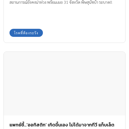
สถานการณ์ยังคงน่าห่วง พร้อมเผย 31 จังหวัด พิษสุนัขบ้า ระบาด!!
โรคที่ต้องระวัง
แพทย์ชี้..’ออทิสติก’ เกิดขึ้นเอง ไม่ได้มาจากทีวี แท็บเล็ต