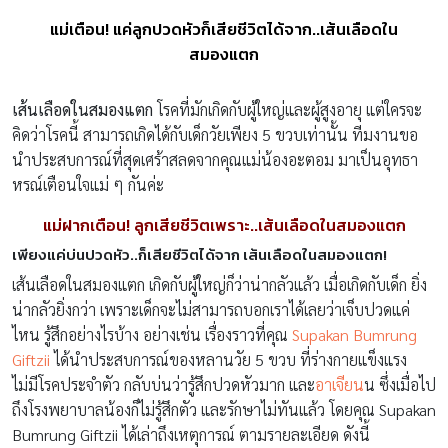
แม่เตือน! แค่ลูกปวดหัวก็เสียชีวิตได้จาก..เส้นเลือดใน
สมองแตก
เส้นเลือดในสมองแตก
โรคที่มักเกิดกับผู้ใหญ่และผู้สูงอายุ แต่ใครจะ
คิดว่าโรคนี้ สามารถเกิดได้กับเด็กวัยเพียง 5 ขวบเท่านั้น ทีมงานขอ
นำประสบการณ์ที่สุดเศร้าสลดจากคุณแม่น้องอะตอม มาเป็นอุทธา
หรณ์เตือนใจแม่ ๆ กันค่ะ
แม่ฝากเตือน! ลูกเสียชีวิตเพราะ..เส้นเลือดในสมองแตก
เพียงแค่บ่นปวดหัว..ก็เสียชีวิตได้จาก เส้นเลือดในสมองแตก!
เส้นเลือดในสมองแตก เกิดกับผู้ใหญ่ก็ว่าน่ากลัวแล้ว เมื่อเกิดกับเด็ก ยิ่ง
น่ากลัวยิ่งกว่า เพราะเด็กจะไม่สามารถบอกเราได้เลยว่าเจ็บปวดแค่
ไหน รู้สึกอย่างไรบ้าง อย่างเช่น เรื่องราวที่คุณ
Supakan Bumrung
Giftzii
ได้นำประสบการณ์ของหลานวัย 5 ขวบ ที่ร่างกายแข็งแรง
ไม่มีโรคประจำตัว กลับบ่นว่ารู้สึกปวดหัวมาก และ
อาเจียน
น ซึ่งเมื่อไป
ถึงโรงพยาบาลน้องก็ไม่รู้สึกตัว และรักษาไม่ทันแล้ว โดยคุณ Supakan
Bumrung Giftzii ได้เล่าถึงเหตุการณ์ ตามรายละเอียด ดังนี้