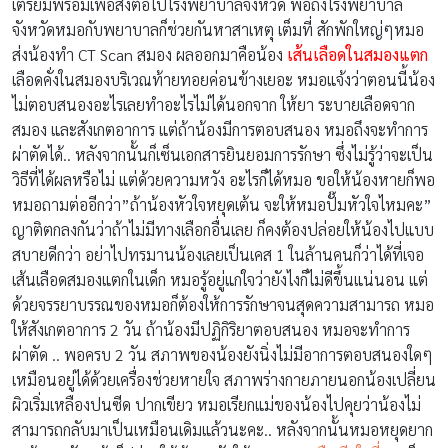
เตรียมพร้อมเพื่อส่งต่อไปโรงพยาบาลจังหวัด พอถึงโรงพยาบาล
จังหวัดหมอกับพยาบาลก็ช่วยกันหาสาเหตุ เต็มที่ สักพักใหญ่ๆหมอ
ส่งน้องทำ CT Scan สมอง ผลออกมาคือน้อง
เส้นเลือดในสมองแตก
เลือดคั่งในสมองบริเวณท้ายทอยค่อนข้างเยอะ หมอแจ้งว่าตอนนี้น้อง
ไม่ตอบสนองอะไรเลยทำอะไรไม่ได้นอกจาก ให้ยา ระบายเลือดจาก
สมอง และสังเกตอาการ แต่ถ้าน้องมีการตอบสนอง หมอถึงจะทำการ
ผ่าตัดได้.. หลังจากนั้นก็เซ็นเอกสารยินยอมการรักษา ซึ่งไม่รู้ว่าจะเป็น
วิธีที่ได้ผลหรือไม่ แต่ด้วยความหวัง อะไรก็ได้หมอ ขอให้น้องหายก็พอ
หมอถามต่ออีกว่า”ถ้าน้องหัวใจหยุดเต้น จะให้หมอปั๊มหัวใจไหมคะ”
ญาติตกลงกันว่าถ้าไม่มีทางเลือกอื่นเลย ก็คงต้องปล่อยให้น้องไปแบบ
สบายดีกว่า อย่าไปทรมานน้องเลยเป็นเคส 1 ในล้านคนก็ว่าได้ที่เจอ
เส้นเลือดสมองแตกในเด็ก หมอรู้อยู่แก่ใจว่ายังไงก็ไม่ดีขึ้นแน่นอน แต่
ด้วยจรรยาบรรณของหมอก็ต้องให้การรักษาจนสุดความสามารถ หมอ
ให้สังเกตอาการ 2 วัน ถ้าน้องมีปฏิกิริยาตอบสนอง หมอจะทำการ
ผ่าตัด .. พอครบ 2 วัน สภาพของน้องยังนิ่งไม่มีอาการตอบสนองใดๆ
เหมือนอยู่ได้ด้วยเครื่องช่วยหายใจ สภาพร่างกายภายนอกน้องเปลี่ยน
ผิวเริ่มเหลืองปนซีด ปากเขียว หมอเรียกแม่ของน้องไปคุยว่าน้องไม่
สามารถกลับมาเป็นเหมือนเดิมแล้วนะคะ.. หลังจากนั้นหมอหยุดยาก