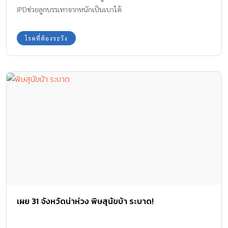
IPDช่วยลูกบรรเทาจากหนักเป็นเบาได้
โรคที่ต้องระวัง
เผย 31 จังหวัดน่าห่วง พิษสุนัขบ้า ระบาด!