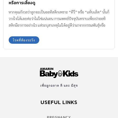
หรือการเลี้ยงดู
หากคุณกังวลว่าลูกจะเป็นออทิสติกเพราะ “ทีวี” หรือ “แท็บเล็ต” นั้นก็
วางใจได้เลยค่ะว่าไม่ใช่แน่นอน การแพทย์ปัจจุบันทราบเพียงว่าออทิ
สติกมีอาการอย่างไร แต่ระบุสาเหตุไม่ได้อยู่ดีว่ามาจากกรรมพันธุ์หรือ
การเลี้ยงดู แต่ทางหลักจิตวิทยา “ออทิสติก” เป็นอาการที่เกิดขึ้นเอง
โรคที่ต้องระวัง
เพื่อลูกฉลาด ดี และ มีสุข
USEFUL LINKS
PREGNANCY