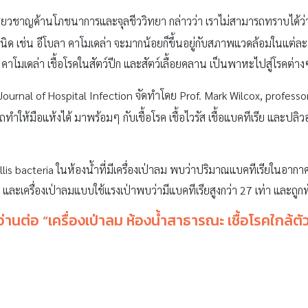
เชี่ยวชาญด้านโภชนาการและจุลชีววิทยา กล่าวว่า เราไม่สามารถทราบได
ิด เช่น อีโบลา คาโมเดล่า จะมากน้อยก็ขึ้นอยู่กับสภาพแวดล้อมในแต่ละที
โมเดล่า เชื้อโรคในสัตว์ปีก และสัตว์เลื้อยคลาน เป็นพาหะไปสู่โรคต่างๆ เด็
Journal of Hospital Infection จัดทำโดย Prof. Mark Wilcox, professo
ารถทำให้มือแห้งได้ มาพร้อมๆ กับเชื้อโรค เชื้อไวรัส เชื้อแบคทีเรีย และปล
s bacteria ในห้องน้ำที่มีเครื่องเป่าลม พบว่าปริมาณแบคทีเรียในอากาศ
 และเครื่องเป่าลมแบบใช้แรงเป่าพบว่ามีแบคทีเรียสูงกว่า 27 เท่า และถูกพ
อ่านต่อ “
เครื่องเป่าลม ห้องน้ำสาธารณะ เชื้อโรคใกล้ตั