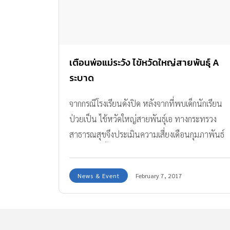
เตือนพ่อแม่ระวัง ไข้หวัดใหญ่สายพันธุ์ A
ระบาด
จากกรณีโรงเรียนดังปิด หลังจากที่พบเด็กนักเรียน
ป่วยเป็น ไข้หวัดใหญ่สายพันธุ์เอ ทางกระทรวง
สาธารณสุขจึงประเมินความเสี่ยงเดือนกุมภาพันธ์
– มีนาคม นี้ คาดว่า ไข้หวัดใหญ่สายพันธุ์ A
ระบาด เพิ่มขึ้นเดือนละ 13,000 คน ผู้เชี่ยวชาญ
News & Event
February 7, 2017
ยืนยันว่า เป็นเชื้อชนิด H3N2 (ฮ่องกง)