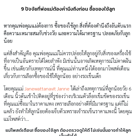
9 ปัจจัยที่พ่อแม่ต้องคำนึงถึงก่อน ซื้อของใช้ลูก
หากคุณพ่อคุณแม่ต้องการ ซื้อของใช้ลูก สิ่งที่ต้องคำนึงถึงอันดับแรก
คือความเหมาะสมกับช่วงวัย และความได้มาตรฐาน ปลอดภัยกับลูก
น้อย
แต่สิ่งสำคัญคือ คุณพ่อคุณแม่ไม่ควรปล่อยให้ลูกอยู่กับสิ่งของเครื่องใช้
ที่อาจเป็นอันตรายได้โดยลำพัง มิเช่นนั้นอาจเกิดเหตุการณ์ไม่คาดฝัน
ขึ้น เช่นเดียวกับเหตุการณ์นี้ ที่คุณแม่ท่านหนึ่งได้ออกมาโพสต์เตือน
เกี่ยวกับการเลือกซื้อของใช้ให้ลูกน้อย อย่างรถเข็นเด็ก
โดยคุณแม่
Janewattanavit Janne
ได้เล่าถึงเหตุการณ์ที่ลูกน้อยวัย 6
เดือน นิ้วดันเข้าไปติดอยู่ที่รูช่องว่างบริเวณตัวล็อกเข็มขัดของรถเข็น
ที่คุณแม่ซื้อมาในราคาแพง เพราะเลือกอย่างดีที่มีมาตรฐาน แต่ก็ไม่
แคล้ว ยังทำให้ลูกน้อยต้องเจ็บตัวเพราะเจ้ารถเข็นราคาแพงนี้ โดยคุณ
แม่โพสต์ว่า…
แม่โพสต์เตือน
!
ซื้อของใช้ลูก ต้องตรวจดูให้ดี ไม่เช่นนั้นอาจทำให้
ลูก
เจ็บตัวได้