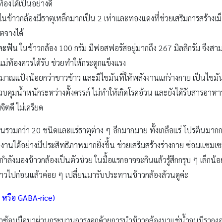
้องได้เป็นอย่างดี
ในข้าวกล้องมีธาตุเหล็กมากเป็น 2 เท่าและทองแดงที่ช่วยเสริมการสร้างเ
ตจางได้
และฟัน
ในข้าวกล้อง 100 กรัม มีฟอสฟอรัสอยู่มากถึง 267 มิลลิกรัม จึง
่แม่ท้องควรได้รับ ช่วยทำให้กระดูกแข็งแรง
มาณแป้งน้อยกว่าขาวข้าว และมีไขมันที่ให้พลังงานแก่ร่างกาย เป็นไขมันด
วบคุมน้ำหนักระหว่างตั้งครรภ์ ไม่ทำให้เกิดโรคอ้วน และยังได้รับสารอาหาร
ตดี ไม่เครียด
ินรวมกว่า 20 ชนิดและแร่ธาตุต่าง ๆ อีกมากมาย ทั้งเกลือแร่ โปรตีนมาก
ด้อย่างมีประสิทธิภาพมากยิ่งขึ้น ช่วยเสริมสร้างร่างกาย ซ่อมแซมเซล
ำลังมองข้าวกล้องเป็นตัวช่วย ในมื้อแรกอาจจะกินแล้วรู้สึกกรุบ ๆ เล็กน้อย 
วขาวไปก่อนแล้วค่อย ๆ เปลี่ยนมารับประทานข้าวกล้องล้วนดูค่ะ
 หรือ GABA-rice)
าวซ้อมมือมาผ่านกระบวนการงอกด้วยการนำข้าวกล้องมาแช่น้ำจนมีรากงอก