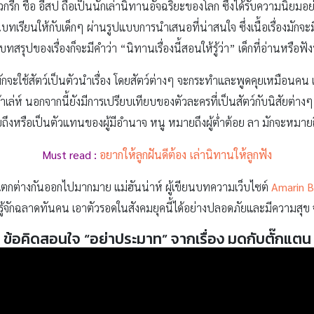
รีก ชื่อ อีสป ถือเป็นนักเล่านิทานอัจฉริยะของโลก ซึ่งได้รับความนิยมอย่า
ียนให้กับเด็กๆ ผ่านรูปแบบการนำเสนอที่น่าสนใจ ซึ่งเนื้อเรื่องมักจะมีอา
ุปของเรื่องก็จะมีคำว่า “นิทานเรื่องนี้สอนให้รู้ว่า” เด็กที่อ่านหรือฟั
ักจะใช้สัตว์เป็นตัวนำเรื่อง โดยสัตว์ต่างๆ จะกระทำและพูดคุยเหมือนคน 
าเจ้าเล่ห์ นอกจากนี้ยังมีการเปรียบเทียบของตัวละครที่เป็นสัตว์กับนิสัยต่
ายถึงหรือเป็นตัวแทนของผู้มีอำนาจ หนู หมายถึงผู้ต่ำต้อย ลา มักจะหมายถึ
Must read :
อยากให้ลูกฝันดีต้อง เล่านิทานให้ลูกฟัง
คิดแตกต่างกันออกไปมากมาย แม่ฮันน่าห์ ผู้เขียนบทความเว็บไซต์
Amarin B
ให้รู้จักฉลาดทันคน เอาตัวรอดในสังคมยุคนี้ได้อย่างปลอดภัยและมีความสุข 
ข้อคิดสอนใจ “อย่าประมาท” จากเรื่อง มดกับตั๊กแตน