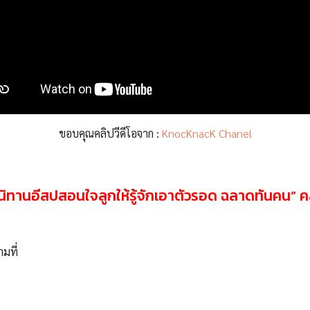
ขอบคุณคลิปวีดีโอจาก :
KnocKnacK Chanel
นิทานอีสปสอนใจลูกให้รู้จักเอาตัวรอด ฉลาดทันคน”
ค
ามที่