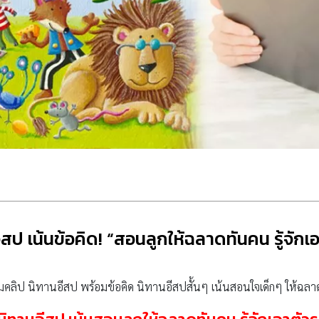
ีสป เน้นข้อคิด! “สอนลูกให้ฉลาดทันคน รู้จัก
 รวมคลิป นิทานอีสป พร้อมข้อคิด นิทานอีสปสั้นๆ เน้นสอนใจเด็กๆ ให้ฉลา