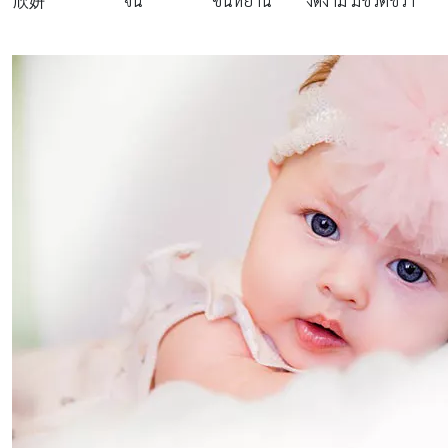
欣妍
จีน
ซินหยาน
งดงาม มีชีวิตชีวา