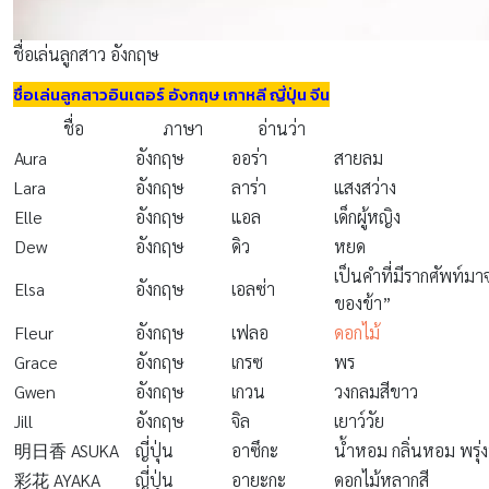
ชื่อเล่นลูกสาว อังกฤษ
ชื่อเล่นลูกสาวอินเตอร์ อังกฤษ เกาหลี ญี่ปุ่น จีน
ชื่อ
ภาษา
อ่านว่า
Aura
อังกฤษ
ออร่า
สายลม
Lara
อังกฤษ
ลาร่า
แสงสว่าง
Elle
อังกฤษ
แอล
เด็กผู้หญิง
Dew
อังกฤษ
ดิว
หยด
เป็นคำที่มีรากศัพท์
Elsa
อังกฤษ
เอลซ่า
ของข้า”
Fleur
อังกฤษ
เฟลอ
ดอกไม้
Grace
อังกฤษ
เกรซ
พร
Gwen
อังกฤษ
เกวน
วงกลมสีขาว
Jill
อังกฤษ
จิล
เยาว์วัย
明日香 ASUKA
ญี่ปุ่น
อาซึกะ
น้ำหอม กลิ่นหอม พรุ่งน
彩花 AYAKA
ญี่ปุ่น
อายะกะ
ดอกไม้หลากสี