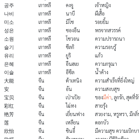
공주
เกาหลี
คงจู
เจ้าหญิง
나비
เกาหลี
นาบี
ผีเสื้อ
미소
เกาหลี
มีโซ
รอยยิ้ม
성은
เกาหลี
ซองอึน
พรจากสวรรค์
소원
เกาหลี
โซวอน
ความปรารถนา
슬기
เกาหลี
ซึลกิ
ความรอบรู้
유리
เกาหลี
ยูริ
แก้ว
은혜
เกาหลี
อึนฮเย
ความกรุณา
이슬
เกาหลี
อีซึล
น้ำค้าง
大能
จีน
ต้าเหนิง
ความสำเร็จที่ยิ่งใหญ่
安
จีน
อัน
ความสงบสุข
宝贝
จีน
เป่าเป้ย
ของ
มีค่า
, ลูกรัก, สุดที่รั
彩红
จีน
ไฉ่หง
สายรุ้ง
艳芳
จีน
เยี่ยนฟาง
สวยงาม, หรูหรา, มีกล
莲
จีน
เหลียน
ดอกบัว
欣怡
จีน
ซินอี๋
มีความสุข ความเบิกบ