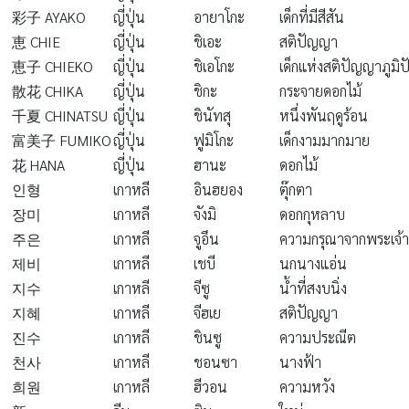
彩子 AYAKO
ญี่ปุ่น
อายาโกะ
เด็กที่มีสีสัน
恵 CHIE
ญี่ปุ่น
ชิเอะ
สติปัญญา
恵子 CHIEKO
ญี่ปุ่น
ชิเอโกะ
เด็กแห่งสติปัญญาภูมิ
散花 CHIKA
ญี่ปุ่น
ชิกะ
กระจายดอกไม้
千夏 CHINATSU
ญี่ปุ่น
ชินัทสุ
หนึ่งพันฤดูร้อน
富美子 FUMIKO
ญี่ปุ่น
ฟูมิโกะ
เด็กงามมากมาย
花 HANA
ญี่ปุ่น
ฮานะ
ดอกไม้
인형
เกาหลี
อินฮยอง
ตุ๊กตา
장미
เกาหลี
จังมิ
ดอกกุหลาบ
주은
เกาหลี
จูอึน
ความกรุณาจากพระเจ้า
제비
เกาหลี
เชบี
นกนางแอ่น
지수
เกาหลี
จีซู
น้ำที่สงบนิ่ง
지혜
เกาหลี
จีฮเย
สติปัญญา
진수
เกาหลี
ชินซู
ความประณีต
천사
เกาหลี
ชอนซา
นางฟ้า
희원
เกาหลี
ฮีวอน
ความหวัง