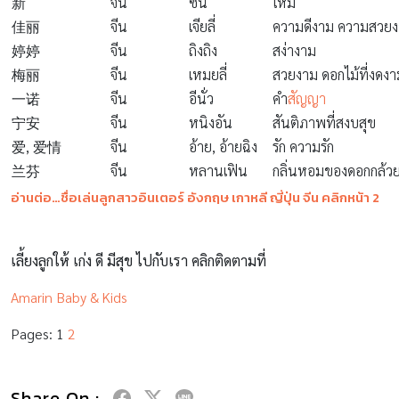
新
จีน
ซิน
ใหม่
佳丽
จีน
เจียลี่
ความดีงาม ความสวย
婷婷
จีน
ถิงถิง
สง่างาม
梅丽
จีน
เหมยลี่
สวยงาม ดอกไม้ที่งดงา
一诺
จีน
อีนั่ว
คำ
สัญญา
宁安
จีน
หนิงอัน
สันติภาพที่สงบสุข
爱, 爱情
จีน
อ้าย, อ้ายฉิง
รัก ความรัก
兰芬
จีน
หลานเฟิน
กลิ่นหอมของดอกกล้วย
อ่านต่อ…ชื่อเล่นลูกสาวอินเตอร์ อังกฤษ เกาหลี ญี่ปุ่น จีน คลิกหน้า 2
เลี้ยงลูกให้ เก่ง ดี มีสุข ไปกับเรา คลิกติดตามที่
Amarin Baby & Kids
Pages:
1
2
Share On :