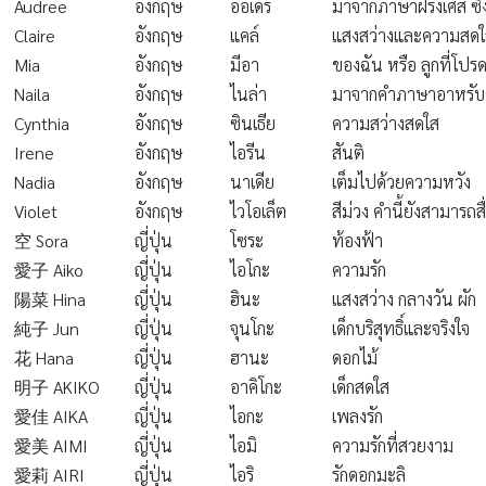
Audree
อังกฤษ
ออเดร
มาจากภาษาฝรั่งเศส ซึ
Claire
อังกฤษ
แคล์
แสงสว่างและความสด
Mia
อังกฤษ
มีอา
ของฉัน หรือ ลูกที่โป
Naila
อังกฤษ
ไนล่า
มาจากคำภาษาอาหรับซึ
Cynthia
อังกฤษ
ซินเธีย
ความสว่างสดใส
Irene
อังกฤษ
ไอรีน
สันติ
Nadia
อังกฤษ
นาเดีย
เต็มไปด้วยความหวัง
Violet
อังกฤษ
ไวโอเล็ต
สีม่วง คำนี้ยังสามารถส
空 Sora
ญี่ปุ่น
โซระ
ท้องฟ้า
愛子 Aiko
ญี่ปุ่น
ไอโกะ
ความรัก
陽菜 Hina
ญี่ปุ่น
ฮินะ
แสงสว่าง กลางวัน ผัก
純子 Jun
ญี่ปุ่น
จุนโกะ
เด็กบริสุทธิ์และจริงใจ
花 Hana
ญี่ปุ่น
ฮานะ
ดอกไม้
明子 AKIKO
ญี่ปุ่น
อาคิโกะ
เด็กสดใส
愛佳 AIKA
ญี่ปุ่น
ไอกะ
เพลงรัก
愛美 AIMI
ญี่ปุ่น
ไอมิ
ความรักที่สวยงาม
愛莉 AIRI
ญี่ปุ่น
ไอริ
รักดอกมะลิ