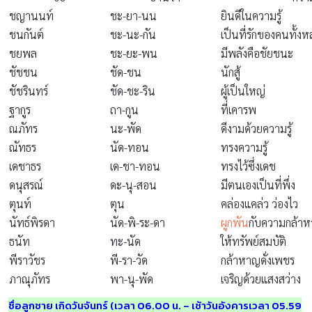
ชญานนท์
ชะ-ยา-นน
ยินดีในความรู้
ชนกันต์
ชะ-นะ-กัน
เป็นที่รักของคนทั้ง
ชยพล
ชะ-ยะ-พน
มีพลังคือชัยชนะ
ชัชชน
ชัด-ชน
นักสู้
ชัชรินทร์
ชัด-ชะ-ริน
ผู้เป็นใหญ่
ฐากูร
ถา-กูน
ที่เคารพ
ณภัทร
นะ-พัด
ดีงามด้วยความรู้
ณัทธร
นัด-ทอน
ทรงความรู้
เดชาธร
เด-ชา-ทอน
ทรงไว้ซึ่งเดช
ดนุสรณ์
ดะ-นุ-สอน
มีตนเองเป็นที่พึ่ง
ตุนท์
ตุน
คล่องแคล่ว ว่องไว
นัทธ์พิรดา
นัด-พิ-ระ-ดา
ผูกพัน
กับความกล้า
ธนัท
ทะ-นัด
ให้ทรัพย์สมบัติ
พีราวัชร
พี-รา-วัด
กล้าหาญดั่งเพชร
ภาณุภัทร
พา-นุ-พัด
เจริญด้วยแสงสว่าง
ชื่อลูกชาย เกิดวันจันทร์ (เวลา 06.00 น. – เช้าวันอังคารเวลา 05.59