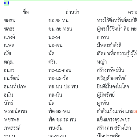
น.)
ชื่อ
อ่านว่า
ควา
ชยธน
ชะ-ยะ-ทน
ทรงไว้ซึ่งทรัพย์สมบัต
ชลธร
ชน-ละ-ทอน
ผู้ทรงไว้ซึ่งน้ำ คือ ทะ
ณรงค์
นะ-รง
การรบ
ณพล
นะ-พน
มีพละกำลังดี
ณัช
นัด
เกิดมาเพื่อความรู้ ผู้ใ
ตฤณ
ตริน
หญ้า
ธนกร
ทะ-นะ-กอน
สร้างทรัพย์สิน
ธนวัฒน์
ทะ-นะ-วัด
เจริญด้วยทรัพย์
ธนนท์ปภพ
ทะ-นน-ปะ-พบ
ยินดีมั่นคงในโลก
ธนัน
ทะ-นัน
ผู้มีทรัพย์
นัทธ์
นัด
ผูกพัน
พรรธน์สพล
พัด-สะ-พน
กำลังแข็งแกร่ง และ
เ
พชรพล
พัด-ชะ-ระ-พน
แข็งแกร่งดุจเพชร
ภพสรรค์
พบ-สัน
สร้างภพ สร้างโลก
วรนน
วอ-ระ-นน
มีใจประเสริฐ