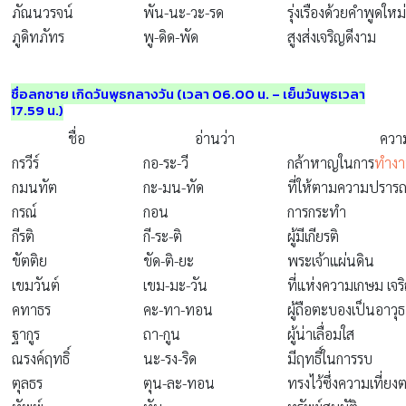
ภัณนวรจน์
พัน-นะ-วะ-รด
รุ่งเรืองด้วยคำพูดใหม
ภูดิทภัทร
พู-ดิด-พัด
สูงส่งเจริญดีงาม
ชื่อลูกชาย เกิดวันพุธกลางวัน (เวลา 06.00 น. – เย็นวันพุธเวลา
17.59 น.)
ชื่อ
อ่านว่า
ควา
กรวีร์
กอ-ระ-วี
กล้าหาญในการ
ทำง
กมนทัต
กะ-มน-ทัด
ที่ให้ตามความปราร
กรณ์
กอน
การกระทำ
กีรติ
กี-ระ-ติ
ผู้มีเกียรติ
ขัตติย
ขัด-ติ-ยะ
พระเจ้าแผ่นดิน
เขมวันต์
เขม-มะ-วัน
ที่แห่งความเกษม เจริญ
คทาธร
คะ-ทา-ทอน
ผู้ถือตะบองเป็นอาวุธ
ฐากูร
ถา-กูน
ผู้น่าเลื่อมใส
ณรงค์ฤทธิ์
นะ-รง-ริด
มีฤทธิ์ในการรบ
ตุลธร
ตุน-ละ-ทอน
ทรงไว้ซึ่งความเที่ยง