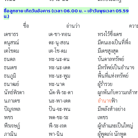
ชื่อลูกชาย เกิดวันอังคาร (เวลา 06.00 น. – เช้าวันพุธเวลา 05.59
น.)
ชื่อ
อ่านว่า
ควา
เดชาธร
เด-ชา-ทอน
ทรงไว้ซึ่งเดช
ดนุสรณ์
ดะ-นุ-สอน
มีตนเองเป็นที่พึ่ง
เตโชดม
เต-โช-ดม
มีเดชสูงสุด
ธนดล
ทะ-นะ-ดน
บันดาลทรัพย์
ธนเดช
ทะ-นะ-เดด
มีทรัพย์เป็นอำนาจ
ธนภูมิ
ทะ-นะ-พูม
พื้นที่แห่งทรัพย์
ธนาฒย์
ทะ-นาด
ผู้ร่ำรวย
นัทธ์พิรดา
นัด-พิ-ระ-ดา
ผูกพันกับความกล้า
นภาเดช
นะ-พา-เดด
อำนาจ
ฟ้า
ปัญจพล
ปัน-จะ-พน
มีพลังห้าอย่าง
พชร
พด-ชะ-ระ
เพชร
พีรเจษฎ์
พี-ระ-เจด
ผู้กล้าและเป็นใหญ่
ภาณิน
พา-นิน
ผู้พูดเก่ง นักพูด