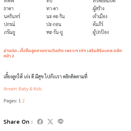
ทัพพ์
ทับ
ทรัพย์สมบัติ
ธาดา
ทา-ดา
ผู้สร้าง
นครินทร์
นะ-คะ-ริน
เจ้าเมือง
ปกรณ์
ปะ-กอน
คัมภีร์
ภรัณยู
พะ-รัน-ยู
ผู้ปกป้อง
อ่านต่อ…ตั้งชื่อลูกชายตามวันเกิด เพราะๆ เท่ๆ เสริมสิริมงคล คลิก
หน้า 2
เลี้ยงลูกให้ เก่ง ดี มีสุข ไปกับเรา คลิกติดตามที่
Amarin Baby & Kids
Pages:
1
2
Share On :