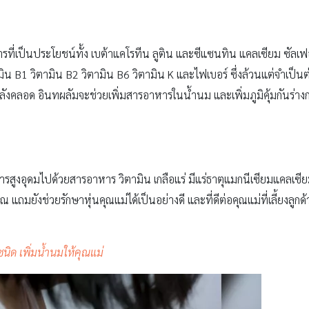
ที่เป็นประโยชน์ทั้ง เบต้าแคโรทีน ลูติน และซีแซนทิน แคลเซียม ซัลเ
มิน B1 วิตามิน B2 วิตามิน B6 วิตามิน K และไฟเบอร์ ซึ่งล้วนแต่จำเป็น
หลังคลอด อินทผลัมจะช่วยเพิ่มสารอาหารในน้ำนม และเพิ่มภูมิคุ้มกันร่างกา
รสูงอุดมไปด้วยสารอาหาร วิตามิน เกลือแร่ มีแร่ธาตุแมกนีเซียมแคลเซียม 
ณ แถมยังช่วยรักษาหุ่นคุณแม่ได้เป็นอย่างดี และที่ดีต่อคุณแม่ที่เลี้ยงลู
ชนิด เพิ่มน้ำนมให้คุณแม่