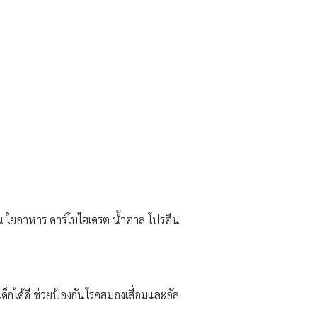
มิน ใยอาหาร คาร์โบไฮเดรต น้ำตาล โปรตีน
กได้ดี ช่วยป้องกันโรคสมองเสื่อมและอัล