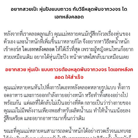
อยากสวยเป๊ะ หุ่นปังแบบถาวร กับวิธีหลุดพ้นจากวงจร ได
เอทหลังคลอด
หลังจากที่เราคลอดลูกแล้ว คุณแม่หลายคนมักรู้สึกกังวลเรื่องหุ่นของ
ตัวเอง และน้ำหนักที่เพิ่มขึ้นมาหลายกิโล จึงอยากหาวิธีลดน้ำหนัก
เข้าคอร์ส
ไดเอทหลังคลอด
ให้ได้เร็วที่สุด เพราะผู้หญิงคนไหนก็อยาก
สวยเหมือนเดิม อยากได้หุ่นเป๊ะปัง หน้าตาสดใสกลับมาเหมือนเคย
อยากสวย หุ่นเป๊ะ แบบถาวรต้องหลุดพ้นจากวงจร ไดเอทหลังค
ลอด ให้สำเร็จ
คุณแม่หลายคนหันไปพึ่งการไดเอทหลังคลอดหลายรูปแบบ ทั้งการ
อดอาหาร และการออกกำลังกายอย่างหนัก หรือทำทั้งสองอย่างไป
พร้อมกัน แต่ผลที่ได้กลับไม่เป็นอย่างที่คิด กลายเป็นว่าร่างกายของ
คุณแม่ไม่มีพลังงานเพียงพอสำหรับผลิตน้ำนม ทำให้น้ำนมน้อยลง
รู้สึกเครียด และอยากอาหารมากขึ้นกว่าเดิม
ขณะที่คุณแม่หลายคนสามารถลดน้ำหนักได้อย่างรวดเร็วจนแทบจะ