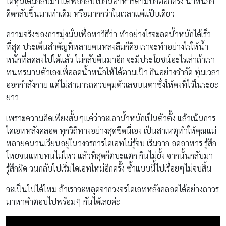
ได้หุ่นเดิมกลับมา แต่พอกลับไปกินอาหารตามปกติอีกครั้ง น้ำหนักก็
ดีดกลับขึ้นมาเท่าเดิม หรือมากกว่าในเวลาแค่แป๊บเดียว
ความจริงของการมุ่งมั่นเพื่อหาวิธีว่า ทำอย่างไรจะลดน้ำหนักได้เร็ว
ที่สุด ประเด็นสำคัญที่หลายคนหลงลืมก็คือ เราจะทำอย่างไรให้น้ำ
หนักที่ลดลงไปได้แล้ว ไม่กลับคืนมาอีก จะมีประโยชน์อะไรเล่าถ้าเรา
ทนทรมานตัวเองเพื่อลดน้ำหนักให้ได้ตามเป้า กินอย่างจำกัด ทุ่มเวลา
ออกกำลังกาย แต่ไม่สามารถควบคุมตัวเลขบนตาชั่งให้คงที่ไว้ในระยะ
ยาว
เพราะความคิดเพียงสั้นๆแค่ว่าจะเอาน้ำหนักเป็นตัวตั้ง แล้วเน้นการ
ไดเอทหลังคลอด ทุกวิถีทางอย่างสุดขีดนี่เอง เป็นสาเหตุทำให้คุณแม่
หลายคนวนเวียนอยู่ในวงจรการไดเอทไม่รู้จบ เริ่มจาก อดอาหาร รู้สึก
โหยจนแทบทนไม่ไหว แล้วที่สุดก็ตบะแตก กินไม่ยั้ง จากนั้นกลับมา
รู้สึกผิด วนกลับไปเริ่มไดเอทใหม่อีกครั้ง ซ้ำแบบนี้ไปเรื่อยๆไม่จบสิ้น
จะเป็นไปได้ไหม ถ้าเราจะหลุดจากวงจรไดเอทหลังคลอดได้อย่างถาวร
มาหาคำตอบไปพร้อมๆ กันได้เลยค่ะ